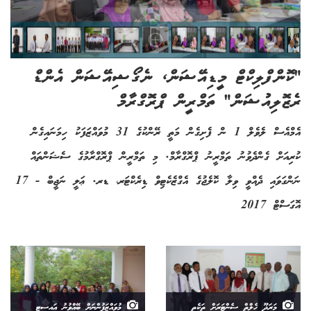
"ކޮންފްލިކްޓް މީޑިއޭޝަން، ނެގޯޝިއޭޝަން އެންޑް
ރެޒޮލިއުޝަން" ތަމްރީން ޕްރޮގްރާމް
އެމްއެސް ލެވެލް 1 ން ފެށިގެން މަތީ ރޭންކުގެ 31 މުވައްޒަފަކު ހިމަނައިގެން
ކުރިއަށް ގެންދެވުނު ތަމްރީނު ޕްރޮގްރާމް. މި ތަމްރީން ޕްރޮގްރާމުގެ ސެޝަންތައް
ނަންގަވައި ދެއްވީ ވިލާ ކޮލެޖުގެ އެގްޒެކެޓިވް ޑިރެކްޓަރ، ޑރ. ޢަލީ ނަޖީބް - 17
އޮގަސްޓް 2017
މަރަދޫ ހެލްތް ސެންޓަރަށް ތަކެތި
މުވައްޒަފުންނަށް ބޭއްވުނު އައިސީޓީ