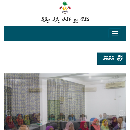
އައްޑޫސިޓީ ކައުންސިލްގެ އިދާރާ
ފޮޓޯ އަލްބަމް