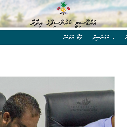
އައްޑޫސިޓީ ކައުންސިލްގެ އިދާރާ
ް
ކައުންސިލް
ފޮޓޯ އަލްބަމް