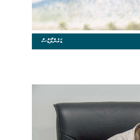
ޑައުންލޯޑްސް