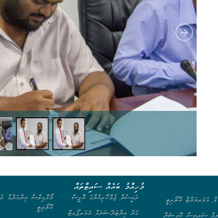
މުހިއްމު ބައެއް ސައިޓްތައް
ރައީސުލް ޖުމްހޫރިއްޔާގެ އޮފީސް
މޯލްޑިވްސް އިންލަންޑް ރެވ
ލް ގަވަރމަންޓް އޮތޯރިޓީ
އޮތޯރިޓީ
ގަން އިންޓަނޭޝަނަލް އެއަރޕޯރޓް
ިލް ސަރވިސް ކޮމިޝަން