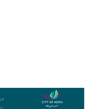
ލޯކަ
ސިވ