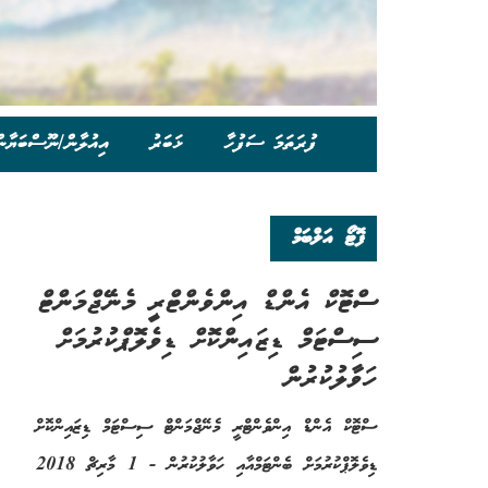
ފުރަތަމަ ސަފުހާ
ޚަބަރު
އިއުލާން/ނޫސްބަޔާނ
ފޮޓޯ އަލްބަމް
ސްޓޮކް އެންޑް އިންވެންޓްރީ މެނޭޖްމަންޓް
ސިސްޓަމް ޑިޒައިންކޮށް ޑިވެލޮޕްކުރުމަށް
ހަވާލުކުރުން
ސްޓޮކް އެންޑް އިންވެންޓްރީ މެނޭޖްމަންޓް ސިސްޓަމް ޑިޒައިންކޮށް
ޑިވެލޮޕްކުރުމަށް ބެންޓަމްއާއި ހަވާލުކުރުން - 1 މާރިޗް 2018