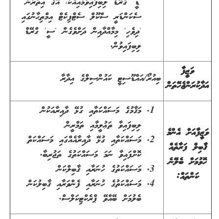
'ޑީ' ގްރޭޑް ލިބިފައިވުމާއިއެކު، އޭގެ އިތުރުން
ސެކަންޑަރީ ސްކޫލް ސެޓްފިކެޓް އިމްތިޙާނުގައި
'ދިވެހި' މިމާއްދާއިން ދަށްވެގެން 'ސީ' ގްރޭޑް
ލިބިފައިވުން.
ވަޒީފާ
ބިއުރޯ/އައްޑޫސިޓީ ކައުންސިލްގެ އިދާރާ
އަދާކުރަންޖެހޭތަން
މަޤާމުގެ މަސައްކަތާއި ގުޅޭ ދާއިރާއަކުން
ލިބިފައިވާ ތަޢުލީމާއި ތަމްރީން
ވަޒީފާއަށް އެންމެ
މަސައްކަތާއި ގުޅޭ ދާއިރާއެއްގައި މަސައްކަތް
ޤާބިލް ފަރާތެއް
ކޮށްފައިވާ ނަމަ މަސައްކަތުގެ ތަޖުރިބާ.
ހޮވުމަށް ބެލޭނެ
މަސައްކަތުގެ ހުނަރާއި ޤާބިލްކަން
ކަންތައް:
މަސައްކަތުގެ ހުނަރާއި ފެންވަރާއި ޤާބިލުކަން
ބެލުމަށް ބޭއްވޭ ޕްރެކްޓިކަލްސް.