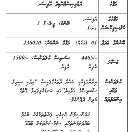
މަޤާމު
އެޑްމިނިސްޓްރޭޓިވް އޮފިސަރ
މަޤާމުގެ
އޮފިސަރ
ރޭންކް:
ޖީ.އެސް 3
ކްލެސިފިކޭޝަން
ގރ.
1
ބޭނުންވާ ޢަދަދު
01 (އެކެއް)
މަޤާމު ނަންބަރު:
236020
4465/-
ސަރވިސް އެލަވަންސް
:
1500/-
މުސާރަ
ރުފިޔާ
ރުފިޔާ
އެލަވަންސް
އިތުރުގަޑިއާއި ބަންދު ދުވަހުގެފައިސާ "ދިވެހި ސިވިލް
ތަކާއި
ސާރވިސްގެ ޤަވާޢިދު"ގައި ކަނޑައެޅިފައިވާ ގޮތުގެ
އިނާޔަތްތައް
މަތިން ދެވޭނެއެވެ.
ކައުންސިލުން އެކިއެކި ފަރާތްތަކާއެކު ބާއްވާ
ބައްދަލުވުންތަކާއި ސެކްޝަންތަކަށް ބާއްވާ