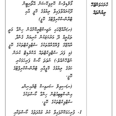
މޯލްޑިވްސް ކޮލިފިކޭޝަން އޮތޯރިޓީން
ހުށަހަޅަންޖެހޭ
ދޫކުރައްވާފައިވާ ލިޔުމުގެ ކޮޕީ އާއި
ލިޔުންތައް
ޓްރާންސްކްރިޕްޓްގެ ކޮޕީ)
(ށ)ރާއްޖޭގައި ރަޖިސްޓްރީކޮށްގެން ހިންގާ މަތީ
ތަޢުލީމް ދޭ މަރުކަޒަކުން ކުރިޔަށް ގެންދާ
ރާއްޖޭގެ ޕްރޮގްރާމްތަކުގެ ސެޓްފިކެޓްތަކުގެ ކޮޕީ
(މި ފަދަ ސެޓްފިކެޓްތައް އެކްރެޑިޓް ކުރަން
ނުޖެހޭނެއެވެ.) ނުވަތަ ކޯސް ފަރިހަމަކުރި
ކަމުގެ ލިޔުމުގެ ކޮޕީއާއި ޓްރާންސްކްރިޕްޓްގެ
ކޮޕީ.
(ނ)ސިވިލް ސަރވިސް ޓްރެއިނިންގ
އިންސްޓިޓިއުޓުން ހިންގާ ކޯސްތަކުގެ
ސެޓްފިކެޓްތަކުގެ ކޮޕީ.
ފުރިހަމަކޮށްފައިވާ ކުރު މުއްދަތުގެ ކޯސްތަކާއި