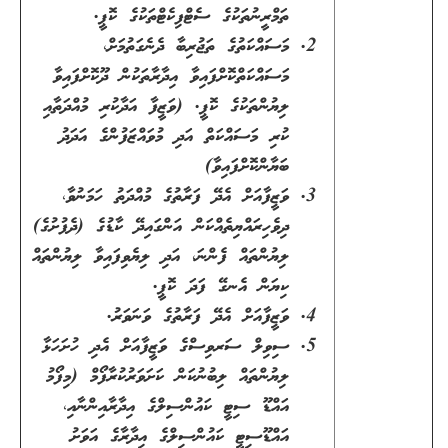
ތަމްރީނުތަކުގެ ސެޓްފިކެޓްތަކުގެ ކޮޕީ.
މަސައްކަތުގެ ތަޖުރިބާ ދެނެގަތުމަށް،
މަސައްކަތްކޮށްފައިވާ އިދާރާތަކުން ދޫކޮށްފައިވާ
ލިޔުންތަކުގެ ކޮޕީ. (ވަޒީފާ އަދާކުރި މުއްދަތާއި
ކުރި މަސައްކަތް އަދި މުވައްޒަފުންގެ އަދަދު
ބަޔާންކޮށްފައިވާ)
ވަޒީފާއަށް އެދޭ ފަރާތުގެ މުއްދަތު ހަމަނުވާ،
ދިވެހިރައްޔިތެއްކަން އަންގައިދޭ ކާޑުގެ (ދެފުށުގެ)
ލިޔުންތައް ފެންނަ، އަދި ލިޔެވިފައިވާ ލިޔުންތައް
ކިޔަން އެނގޭ ފަދަ ކޮޕީ.
ވަޒީފާއަށް އެދޭ ފަރާތުގެ ވަނަވަރު.
ސިވިލް ސަރވިސްގެ ވަޒީފާއަށް އެދި ހުށަހަޅާ
ލިޔުންތައް ލިބުނުކަން ކަށަވަރުކުރާފޯމް (މިފޯމު
އައްޑޫ ސިޓީ ކައުންސިލްގެ އިދާރާއިންނާއި،
އައްޑޫސިޓީ ކައުންސިލްގެ އިދާރާގެ އަވަށު