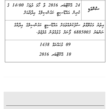
24 އޮކްޓޫބަރ 2016 ވާ ހޯމަ ދުވަހު 14:00 ގެ
ސުންގަޑި
ކުރިން އައްޑޫސިޓީ ކައުންސިލްގެ އިދާރާއަށް
އިތުރު މަޢުލޫމާތު ސާފުކުރެއްވުމަށް އައްޑޫސިޓީ ކައުންސިލްގެ އިދާރާގެ
ނަންބަރު 6885003 ފޯނަށް ގުޅުއްވުން އެދެމެވެ.
09 މުޙައްރަމް 1438
10 އޮކްޓޫބަރ 2016