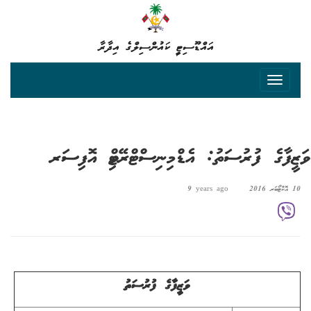
އައްޑޫސިޓީ ކައުންސިލްގެ އިދާރާ
ވަޒީފާގެ ފުރުސަތު: އެޑްމިނިސްޓްރޭޓިވް އޮފިސަރ
10 އޮކްޓޯބަރ 2016
9 years ago
ވަޒީފާގެ ފުރުސަތު