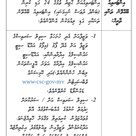
އިންޓަރވިއު
އިންޓަރވިއުއަށް ޙާޒިރު ވުމުގެ 24 ގަޑި ކުރިން
ބޭއްވޭނެ ތަނާއި
(ބަންދު ދުވަސް ނުހިމަނައި) އިންޓަރވިއު ބޭއްވޭނެ
ތާރީޚް:
ތަނަކާއި ގަޑި ލިއުމަކުން އެންގޭނެއެވެ.
ވަޒީފާއަށް އެދި ހުށަހަޅާ ސިވިލް ސަރވިސްގެ
ވަޒީފާ އަށް އެދޭ ފޯމު (މިފޯމު އައްޑޫ ސިޓީ
ކައުންސިލްގެ އިދާރާއިންނާއި، އައްޑޫސިޓީ
ކައުންސިލްގެ އިދާރާގެ އަވަށު އޮފީސްތަކުން
ލިބެން ހުންނާނެއެވެ.
(
އަދި ކޮމިޝަނުގެ
ވެބްސައިޓުން
www.csc.gov.mv
ޑައުންލޯޑް ކުރެވޭނެއެވެ.
ސިވިލް ސަރވިސް އަށް / ސަރުކާރަށް
ޚިދުމަތް ކުރުމުގެ އެއްބަސްވުމެއް އޮތް
މުވައްޒަފުން، ކުރިމަތިލާ މަޤާމަށް ހޮވިއްޖެނަމަ،
އަދާކުރަމުންދާ ވަޒީފާއިން ވީއްލުމާމެދު އިޢުތިރާޒެއް