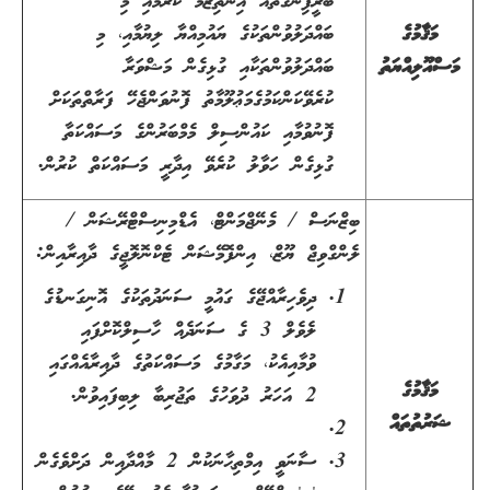
ބްރީފިންގތައް އިންތިޒާމް ކުރުމާއި މި
މަޤާމުގެ
ބައްދަލުވުންތަކުގެ ޔައުމިއްޔާ ލިޔުމާއި، މި
މަސްއޫލިއްޔަތު
ބައްދަލުވުންތަކާއި ގުޅިގެން މަޝްވަރާ
ކުރެވޭކަންކަމުގެމަޢުލޫމާތު ފޮނުވަންޖެހޭ ފަރާތްތަކަށް
ފޮނުވުމާއި ކައުންސިލް މެމްބަރުންގެ މަސައްކަތާ
ގުޅިގެން ހަވާލު ކުރެވޭ އިދާރީ މަސައްކަތް ކުރުން.
ބިޒްނަސް / މެނޭޖްމަންޓް، އެޑްމިނިސްޓްރޭޝަން /
ލެންގްވިޖް ޔޫޒް، އިންފޮމޭޝަން ޓެކްނޮލޮޖީގެ ދާއިރާއިން:
ދިވެހިރާއްޖޭގެ ގައުމީ ސަނަދުތަކުގެ އޮނިގަނޑުގެ
ލެވެލް 3 ގެ ސަނަދެއް ހާސިލްކޮށްފައި
ވުމާއިއެކު، މަގާމުގެ މަސައްކަތުގެ ދާއިރާއެއްގައި
މަޤާމުގެ
2 އަހަރު ދުވަހުގެ ތަޖުރިބާ ލިބިފައިވުން.
ޝަރުތުތައް
ސާނަވީ އިމްތިޙާނަކުން 2 މާއްދާއިން ދަށްވެގެން