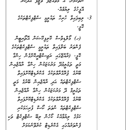
ނެތްކަމަށް، އެ މުވައްޒަފު ވަޒީފާ އަދާކުރާ
އޮފީހުގެ ލިޔުމެއް.
ލިބިފައިވާ ހުރިހާ ތައުލީމީ ސެޓްފިކެޓްތަކުގެ
ކޮޕީ.
(ހ) މޯލްޑިވްސް ކޮލިފިކޭޝަން އޮތޯރިޓީން
ފެންވަރު ބަލާފައިވާ ތައުލީމީ ސެޓްފިކެޓްތަކުގެ
ކޮޕީ. (ރާއްޖޭގައި ރަޖިސްޓްރީކޮށްގެން ހިންގާ
މަތީ ތަޢުލީމުދޭ މަރުކަޒަކުން ހިންގާ ރާއްޖެއިން
ބޭރުގެ ޕުރޮގްރާމްތަކުގެ އެކްރެޑިޓްކޮށްފައިވާ
ސެޓްފިކެޓްތައް އަދި ރާއްޖެއިން ބޭރުގެ މަތީ
ތަޢުލީމް ދޭ މަރުކަޒަކުން ހިންގާ ރާއްޖެއިން
ބޭރުގެ ޕްރޮގްރާމްތަކުގެ އެކްރެޑިޓްކޮށްފައިވާ
ސެޓްފިކެޓްތައް ނުުވަތަ ކޯސް ފުރިހަމަކުރި
ކަމުގެ ލިޔުމާއެކު ކޯހުން ލިބޭ ސެޓްފިކެޓް ވަކި
ފެންވަރެއްގައި އެކްރެޑިޓް ކުރެވޭނެކަމަށް