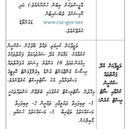
އޮފީސްތަކުން ލިބެން ހުންނާނެއެވެ.
(
އަދި
ކޮމިޝަނުގެ ވެބްސައިޓުން
www.csc.gov.mv
ޑައުންލޯޑް
ކުރެވޭނެއެވެ.
ވަޒީފާއަށް ކުރިމަތި ލައްވާ ބޭފުޅުން ސްކްރީން
ކުރުމާއެކު، މަޤާމަށް އެދޭ ޝަރުޠުހަމަވާ ފަރާތްތަކުގެ
ހިއުމަން
،
ޢަދަދު 10 އަށްވުރެ ގިނަނަމަ އެފަރާތްތައް
ވަޒީފާއަށް އެދޭ
ރިސޯސް މެނޭޖްމަންޓް އެންޑް ޑިވެލޮޕްމަންޓް ކޮމިޓީގެ
ފަރާތްތައް
މަޝްވަރާއާއި އެކު ޝޯޓްލިސްޓް ކުރެވޭނެއެވެ.
ސްކްރީން
ކުރުމާއި ޝޯޓް
މިގޮތުން ޝޯޓްލިސްޓް ކުރުމުގައި ބެލެވޭނެ ކަންތައްތަކަކީ
ލިސްޓް ކުރުން:
1- ލިބިފައިވާ ތަޢުލީމާއި ތަމްރީން 2- ލިބިފައިވާ
މަސައްކަތުގެ ތަޖުރިބާ 3- މަސައްކަތުގެ ހުނަރާއި
ޤާބިލްކަން