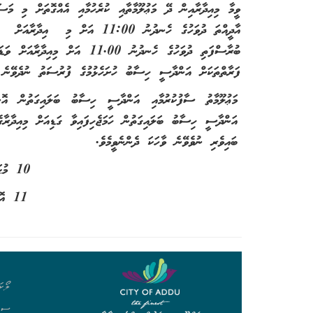
ބުރާސްފަތި ދުވަހުގެ ހެނދުނު .00
ފަރާތްތަކަށް އަންދާސީ ހިސާބު ހުށަހެޅުމުގެ ފުރު
މަޢުލޫމާތު ސާފުކުރުމާއި އަންދާސީ ހިސާބު ބަލައިގަތުން އޮން
އަންދާސީ ހިސާބު ބަލައިގަތުން ހަމަޖެހިފައިވާ ގަޑިއަށް މިއިދާރާ
ބައިވެރި ނުވެވޭނެ ވާހަކަ ދެންނެވީމެވެ.
10 މުޙައްރަމް 1438
11 އޮކްޓޯބަރު 2016
ލޯކަ
ސިވ