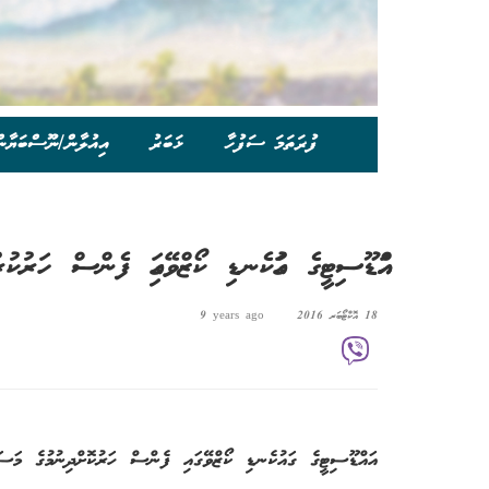
ފުރަތަމަ ސަފުހާ
ޚަބަރު
އިއުލާން/ނޫސްބަޔާނ
އައްޑޫސިޓީގެ ގައުކެނޑި ކޯޒްވޭގައި ފެންސް ހަރުކުރ
18 އޮކްޓޯބަރ 2016
9 years ago
އައްޑޫސިޓީގެ ގައުކެނޑި ކޯޒްވޭގައި ފެންސް ހަރުކޮށްދިނުމުގެ މަސައ