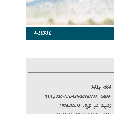
ޑައުންލޯޑްސް
ބާވަތް:
އިއުލާން
ނަންބަރ:
(IUL)426-AA/426/2016/231
ޕަބްލިޝް ކުރި ތާރީޚް: 18-10-2016