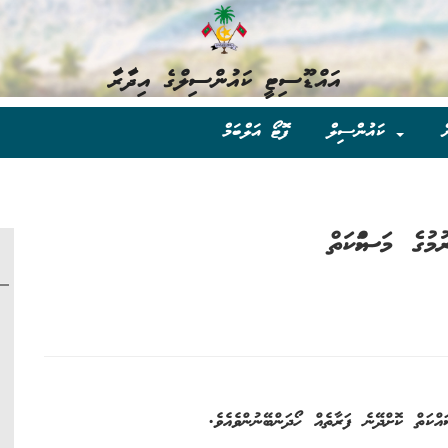
އައްޑޫސިޓީ ކައުންސިލްގެ އިދާރާ
ް
ކައުންސިލް
ފޮޓޯ އަލްބަމް
ުމުގެ މަސައްކަތް
ްކަތް ކޮށްދޭނެ ފަރާތެއް ހޯދަންބޭނުންވެއެވެ.