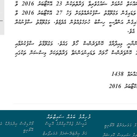
ވީމާ މިއިދާރާއިން ދޭ މަޢުލޫމާތާއި ކުރެހުމާއި އެއްގޮތަށް މި މަސައްކަތް ކުރުމަށް ޝައުގުވެރިވާ ފަރާތްތަކުން 23 އޮކްޓޯބަރު 2016 ވާ
އާދީއްތަ ދުވަހުގެ ހެނދުނު 11:00 އަށް މި އިދާރާއަށް ވަޑައިގެން މަޢުލޫމާތު ސާފުކުރެއްވުމަށް ފަހު 27 އޮކްޓޯބަރު 2016 ވާ
11 އަށް މިއިދާރާއަށް ވަޑައިގެން އަންދާސީ ހިސާބު ހުށަހެޅުއްވުން އެދެމެވެ. މަޢުލޫމާތު ސާފުނުކުރާ
ސަތު ނުދެވޭނެ އެވެ.
ނާނީ މިއިދާރާގެ ކޮންފަރެންސް ހޯލް ގައެވެ. މަޢުލޫމާތު ސާފުކުރުމާއި
ގެ ކޮންފަރެންސް ހޯލަށް ވަޑައިނުގަންނަވާ ފަރާތްތަކަށް މިސެޝަން ތަކުގައި
މުހިއްމު ބައެއް ސައިޓްތައް
ރައީސުލް ޖުމްހޫރިއްޔާގެ އޮފީސް
މޯލްޑިވްސް އިންލަންޑް ރެވ
ލް ގަވަރމަންޓް އޮތޯރިޓީ
އޮތޯރިޓީ
ގަން އިންޓަނޭޝަނަލް އެއަރޕޯރޓް
ިލް ސަރވިސް ކޮމިޝަން