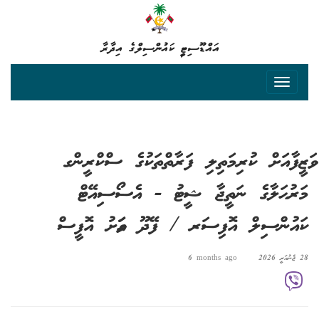
އައްޑޫސިޓީ ކައުންސިލްގެ އިދާރާ
ވަޒީފާއަށް ކުރިމަތިލި ފަރާތްތަކުގެ ސްކްރީންގ
މަރުޙަލާގެ ނަތީޖާ ޝީޓު - އެސޯސިއޭޓް
ކައުންސިލް އޮފިސަރ / ފޭދޫ އަވަށު އޮފީސް
28 ޖެނުއަރީ 2026
6 months ago