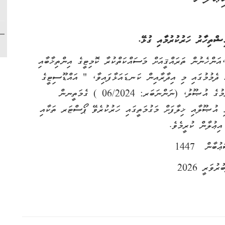
ިޝްތިހާރު ހަރުކުރުމާއި ގުޅޭ.
ި،އަންހެނުން ތަރައްޤީއަށް މަސައްކަތްކުރާ ކޮމިޓީގެ އިންތިޚާބާއި
ް ދެމުމުގައި މި އިދާރާއިން ކަނޑައަޅާފައިވާ، " އައްޑޫސިޓީގެ
އަވައްތަކުގެ މަގުމަތީގައި އިޢުލާނާއި، އިޝްތިހާރު ހަރުކުރުމުގެ އުޞޫލު، (ނަންނަބަރ: 06/2024 ) ގެމަތީނން
މި އުޞޫލާއި ޚިލާފަށް މަގުމަތީގައި ހަރުކުރެވޭ ޕޯސްޓަރ ތަކާއި
ާ އިޢުލާން ކުރީމެވެ.