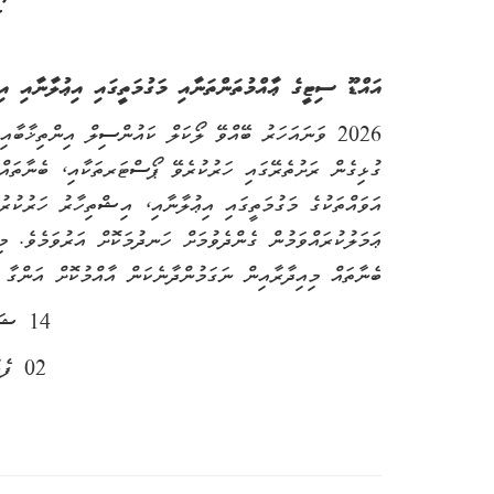
އައްޑޫ ސިޓީގެ ޢާއްމުތަންތަނާއި މަގުމަތީގައި އިޢުލާނާއި އ
2026 ވަނައަހަރު ބޭއްވޭ ލޯކަލް ކައުންސިލް އިންތިޚާބާއ
ގުޅިގެން ރަށުތެރޭގައި ހަރުކުރެވޭ ޕޯސްޓަރތަކާއި، ބެނާތައ
ޢަމަލުކުރައްވަމުން ގެންދެވުމަށް ހަނދުމަކޮށް އަރުވަމެވެ. 
ބެނާތައް މިއިދާރާއިން ނަގަމުންދާނެކަން އާއްމުކޮށް އަންގ
14 ޝަޢުބާން 1447
02 ފެބުރުވަރީ 2026