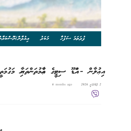
ފުރަތަމަ ސަފުހާ
ޚަބަރު
އިއުލާން/ނޫސްބަޔާނ
އިޢުލާން - އައްޑޫ ސިޓީގެ ޢާއްމުތަންތަނާއި މަގުމަތީގ
2 ފެބުރުއަރީ 2026
6 months ago
އި