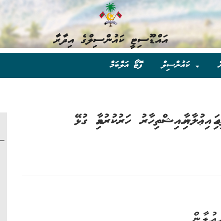
އައްޑޫސިޓީ ކައުންސިލްގެ އިދާރާ
ް
ކައުންސިލް
ފޮޓޯ އަލްބަމް
ައި އިޢުލާނާއި އިޝްތިހާރު ހަރުކުރުމާއި ގުޅޭ
ޢުލާން