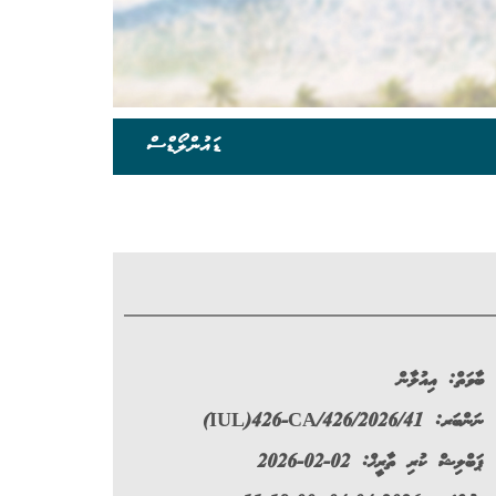
ޑައުންލޯޑްސް
ބާވަތް:
އިއުލާން
ނަންބަރ:
(IUL)426-CA/426/2026/41
ޕަބްލިޝް ކުރި ތާރީޚް: 02-02-2026