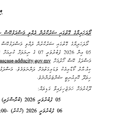
އި
ރޯދަހަދިޔާގެ ގޮތުގައި ސަރުކާރުން ދެއްވި މަސްދަޅުކޭސް ހިތ
05 އިން 2026 ފެބުރުވަރީ 07 ގެ ނިޔަލަށް ކުރިއަށް ގެންދިއުމަށް ވަނީ ހަމަޖެހިފައެވެ.
މަސްދަޅު ކޭސް ހޯދުމަށް
ascase.adducity.gov.mv
ކިއު.އާރު ކޯޑާއިއެކު ވަޑައިގަތުމަށް ދަންނަވަމެވެ. މަސްދަޅު
ހިތަދޫ ކޮމިއުނިޓީ ސެންޓަރުންނެވެ.
ދޫކުރުމަށް ހަމަޖެހިފައިވާ ގަޑިތައް:
05 ފެބުރުވަރީ 2026 (ބުރާސްފަތި) - 09:00 އިން 18:00 އަށް އަދި 20:00 އިން 23.00 އަށް
06 ފެބުރުވަރީ 2026 (ހުކުރު) -14:00 އިން 18:00 އަށް އަދި 20:00 އިން