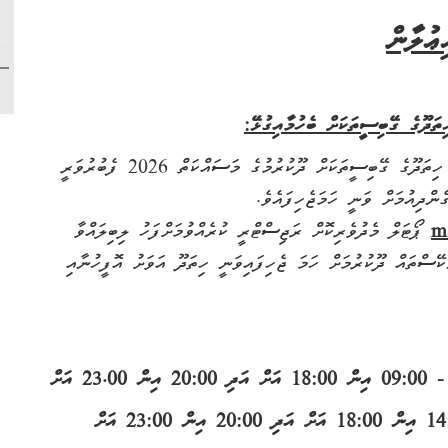
ޢުލާން
ަދޫގެ ގޭބިސީތަކަށް ބެހުމާއިގުޅޭ:
ރޯދަހަދިޔާގެ ގޮތުގައި ސަރުކާރުން ދެއްވި މަސްދަޅުކޭސް ހިތަދޫގެ ގޭބިސީތަކަށް ދޫކުރުމުގެ މަސައްކަތް 2026 ފެބުރުވަރީ
m
ޕޯޓަލް މެދުވެރިކޮށް ރަޖިސްޓްރީ ކުރެއްވުމަށްފަހު ލިބިލައްވާ
ކޭސްތައް ދޫކުރުމަށް ހަމަ ޖެހިފައިވަނީ ހިތަދޫ އަވަށު އޮފީހުނާއި
23:00
އަށް