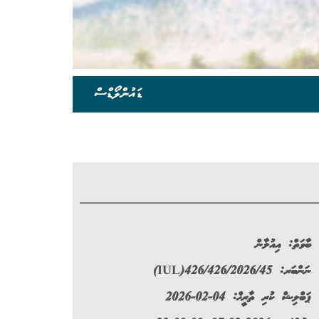
ޑައުންލޯޑްސް
ބާވަތް:
އިއުލާން
ނަންބަރ:
(IUL)426/426/2026/45
ޕަބްލިޝް ކުރި ތާރީޚް: 04-02-2026