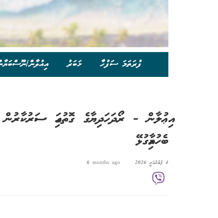
ފުރަތަމަ ސަފުހާ
ޚަބަރު
އިއުލާން/ނޫސްބަޔާނ
އިޢުލާން - ރޯދަހަދިޔާގެ ގޮތުގައި ސަރުކާރުން
ބެހުމާއިގުޅޭ
4 ފެބުރުއަރީ 2026
6 months ago