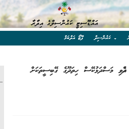
އައްޑޫސިޓީ ކައުންސިލްގެ އިދާރާ
ް
ކައުންސިލް
ފޮޓޯ އަލްބަމް
 ދެއްވި މަސްދަޅުކޭސް ހިތަދޫގެ ގޭބިސީތަކަށް