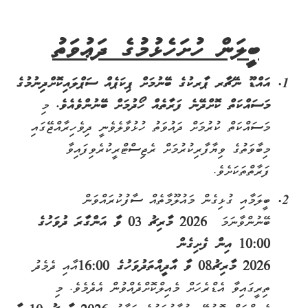
ބީލަން ހުށަހެޅުމުގެ ދަޢުވަތު
އައްޑޫ ނޭޗާރ ޕާރކުގެ ބޭނުމަށް ޕިކަޕެއް ސަޕްލައިކޮށްދިނުމުގެ
މަސައްކަތް ކޮށްދޭނެ ފަރާތެއް ހޯދުމަށް ބޭނުންވެއެވެ
.
މި
މަސައްކަތް ކުރުމަށް ދައުވަތު ހުޅުވާލެވެނީ ދިވެހިރާއްޖޭގައި
މިބާވަތުގެ ވިޔާފާރިކުރުމަށް ރެޖިސްޓްރީކުރެވިފައިވާ
ފަރާތްތަކަށެވެ.
ބީލަމާއި ގުޅިގެން މައުލޫމާތެއް ސާފުކުރައްވަން
ބޭނުންވާނަމަ
2026
މާރިޗު
03 ވާ އަންގާރަ ދުވަހުގެ
10:00 އިން ފެށިގެން
2026
މާރިޗު
08
ވާ
އާދީއްތަ
ދުވަހުގެ
16:00
އާއި ދެމެދު
ތިރީގައިވާ އެޑްރެހަށް މެއިލްކޮށްދެއްވުން އެދެމެވެ. މި