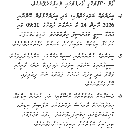
ފޯމް ސޮފްޓްކޮޕީ ފޯރމެޓްގައި މެއިލްކުރެވޭނެއެވެ.
ބީލަންތައް
ބަލައިގަތުމާއި،
އަދި
ބީލަންހުޅުވުން
އޮންނާނީ
2026 މާރިޗު 24 ވާ އަންގާރަ ދުވަހުގެ 09:30 ގައި
އައްޑޫ ސިޓީ ކައުންސިލް އިދާރާގައެވެ.
ގަޑިޖެހުމަށްފަހު
ހުށަހަޅާ ބިޑުތައް ބަލައިނުގަނެ އަނބުރާ ރައްދުކުރެވޭނެއެވެ.
ބީލަންތައް ހުންނަންވާނީ ސިޓީއުރައެއްގައި ބަންދުކުރެވިފައެވެ.
ސިޓީއުރައިގެ ބޭރުގައި ބީލަމަށް ދެވިފައިވާ ނަން، ތާރީޚާއި
ވަޤުތު އަދި ބީލަން ހުށަހަޅާ ފަރާތުގެ ނަން ލިޔެވިފައި
އޮންނަންވާނެއެވެ.
މަސައްކަތް ޙަވާލުކުރެވޭ އުސޫލާއި، އަދި ހުށަހެޅޭ ބިޑްތައް
އިވެލުއޭޓްކޮށް މާރކްސް ދެވޭނެގޮތުގެ ތަފްޞީލް ބިޑިންގ
ޑޮކިއުމަންޓުގައި ހިމެނިފައިވާނެއެވެ. އިތުރު މަޢުލޫމާތު
ތިރީގައިވާ އެޑްރެހުން ލިބިވަޑައިގަންނަވާނެއެވެ.