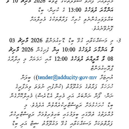
މެއިލްއަށް ފޮނުވޭ ސުވާލުތަކުގެ ޖަވާބު
2026 މާރިޗު 10 ވާ
އަންގާރަ ދުވަހުގެ 13:00
ގެ ކުރިން، ބިޑް
ބައްލަވައިގެންނެވި ހުރިހާ ފަރާތްތަކުގެ މެއިލްއަށް
ފޮނުވޭނެއެވެ.
މި މަސައްކަތާއި ގުޅޭ ބިޑް ޑޮކިއުމަންޓް
2026
މާރިޗު 03
ވާ އަންގާރަ
ދުވަހުގެ 10:00 އިން
ފެށިގެން
2026 މާރިޗު
08 ވާ އާދީއްތަ ދުވަހުގެ 12:00
އާއި ހަމަޔަށް މި އިދާރާގެ
ޕްރޮކިއުމަންޓް
ޔުނިޓަށް
tender@adducity.gov.mv
)
) ބީލަން
ހުށަހަޅާ ފަރާތުގެ މައުލޫމާތު (ކުންފުނި ނުވަތަ ވިޔަފާރީގެ
ނަން، ފޯން ނަންބަރު އަދި މެއިލް އެޑްރެސް) މެއިލްކޮށްގެން
ބިޑް ހުށަހެޅުމަށް ރަޖިސްޓްރީކުރެއްވުން އެދެމެވެ. މި
މުއްދަތުގެ ތެރޭގައި ބީލަމުގައި ބައިވެރިވުމަށް ރަޖިސްޓްރީކުރާ
ފަރާތްތަކަށް މަސައްކަތާއި ގުޅޭ މައުލޫމާތު ޝީޓް އަދި ބިޑް