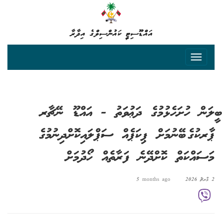
އައްޑޫސިޓީ ކައުންސިލްގެ އިދާރާ
ބީލަން ހުށަހެޅުމުގެ ދަޢުވަތު - އައްޑޫ ނޭޗާރ
ޕާރކުގެ ބޭނުމަށް ޕިކަޕެއް ސަޕްލައިކޮށްދިނުމުގެ
މަސައްކަތް ކޮށްދޭނެ ފަރާތެއް ހޯދުމަށް
2 މާރޗް 2026
5 months ago