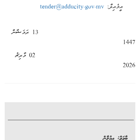
އީމެއިލް:
tender@adducity.gov.mv
13 ރަމަޝާން
1447
02 މާރިޗު
2026
ބާވަތް:
އިއުލާން