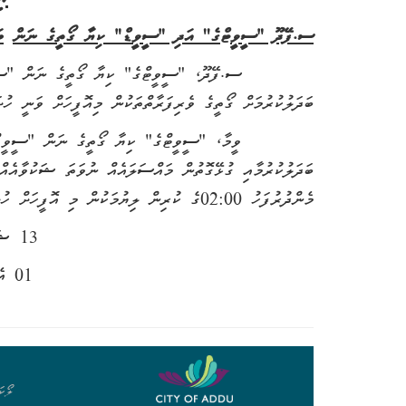
ސ.ފޭދޫ "ސީވީޓްގެ'' އަދި "ސީވީޑް" ކިޔާ ގޯތީގެ ނަން
ބ
ސ.ފޭދޫ، "ސީވީޓްގެ" ކިޔާ ގޯތީގެ ނަން "ސީވީޑް"އަ
ބަދަލުކުރުމަށް ގޯތީގެ ވެރިފަރާތްތަކުން މިއޮފީހަށް ވަނީ ހުށަ
ވީމާ، "ސީވީޓްގެ" ކިޔާ ގޯތީގެ ނަން "ސީވީޑް"އަށް
މެންދުރުފަހު 02:00ގެ ކުރިން ލިޔުމަކުން މި އޮފީހަށް ހުށަހެޅުއްވުން އެދެމެވެ.
13 ޝައްވާލް 1447
01 އެޕްރީލް 2026
ލޯކަ