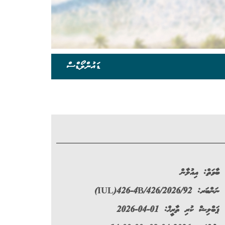
ޑައުންލޯޑްސް
ބާވަތް:
އިއުލާން
ނަންބަރ:
(IUL)426-4B/426/2026/92
ޕަބްލިޝް ކުރި ތާރީޚް: 01-04-2026