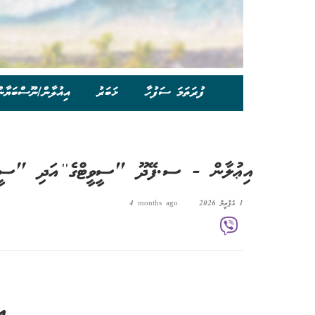
ފުރަތަމަ ސަފުހާ
ޚަބަރު
އިއުލާން/ނޫސްބަޔާނ
އިޢުލާން - ސ.ފޭދޫ "ސީވީޓްގެ'' އަދި "ސީވ
1 އެޕްރީލް 2026
4 months ago
އި