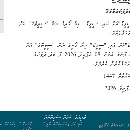
ަދަލުކުރުމާގުޅޭ
ށް އަދި "ސީވީޑް" ކިޔާ ގޯތީގެ ނަން "ސީވީޓްގެ" އަށް
ހަޅާފައެވެ.
 އަދި "ސީވީޑް" ކިޔާ ގޯތީގެ ނަން "ސީވީޓްގެ" އަށް
ބަދަލުކުރުމާއި ގުޅޭގޮތުން މައްސަލައެއް ނުވަތަ ޝަކުވާއެއް ވާނަމަ އެކަން 08 އެޕްރީލް 2026 ވާ ބުދަ ދުވަހުގެ
މުހިއްމު ބައެއް ސައިޓްތައް
ރައީސުލް ޖުމްހޫރިއްޔާގެ އޮފީސް
މޯލްޑިވްސް އިންލަންޑް ރެވ
ލް ގަވަރމަންޓް އޮތޯރިޓީ
އޮތޯރިޓީ