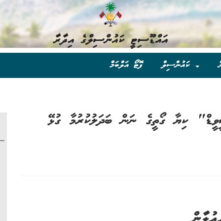
އައްޑޫސިޓީ ކައުންސިލްގެ އިދާރާ
ް
ކައުންސިލް
ފޮޓޯ އަލްބަމް
ީޑް" ކިޔާ ގޯތީގެ ނަން ބަދަލުކުރުމާ ގުޅޭ
ޢުލާން