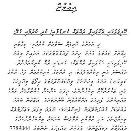
އިޢުލާން
ހޭޅިފަށުގައި ޖަހާފައިވާ ރުއްތައް ކެނޑުމާއި/ ކުރި ކުރުމާއި ގުޅޭ:
މި އަވަށުގެ ހޭޅިފަށް ސަލާމަތް ކުރުމާއި، ތިމާވެށި
ހިމާޔަތް ކުރުމުގެ ގޮތުން ހިންގޭ ޕްރޮގްރާމްތަކުގެ ތެރެއިން މިރަށު
ހޭޅިފަށިގައި ގަހާފައިވާ ރުއްތައް، ކަނޑައި ރުއް ކުރިކުރަމުންދާ
މައްސަލަ ވަނީ އިތުރުވެފައެވެ. މި ރުއްތައް ކުރިކުރުމަށް ފަހު ރުކުގެ
ކުރިގަނޑު ރަށުގެ މީހުންނަށް ވިއްކަމުންދާކަމުގެ ރިޕޯޓް މިއޮފީހަށް
ދަނީ ތަކުރާރުކޮށް ލިބެމުންނެވެ. މިފަދަ ކަންކަން ހުއްޓުވުމަށް ރަށުގެ
ރައްޔިތުންގެ ފުރިހަމަ އެއްބާރުލުން ބޭނުންވެއެވެ. އެގޮތުން ބަޔަކު
ރުއްތަކަށް ގެއްލުންދޭތަން ފެނިއްޖެނަމަ، ނުވަތަ މިފަދަ މަޢުލޫމާތެއް
ލިބިއްޖެނަމަ އަދި ރުއްކުރި އެއްވެސް ބަޔަކަށް ވިއްކަމުންދާކަމުގެ
މަޢުލޫމާތު ލިބިއްޖެނަމަ، ވަގުތުން މިއޮފީހުގެ ނަންބަރު 7789044