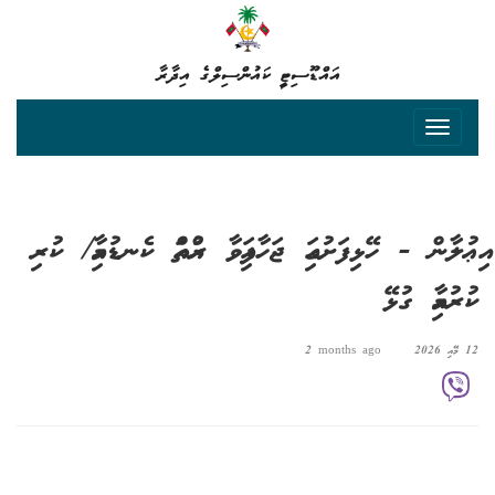
އައްޑޫސިޓީ ކައުންސިލްގެ އިދާރާ
އިޢުލާން - ހޭޅިފަށުގައި ޖަހާފައިވާ ރުއްތައް ކެނޑުމާއި/ ކުރި
ކުރުމާއި ގުޅޭ
12 މޭއި 2026
2 months ago