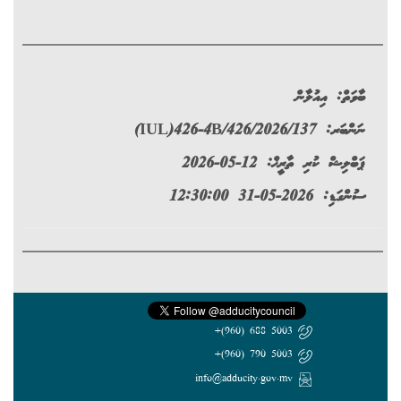
ބާވަތް:
އިއުލާން
ނަންބަރ:
(IUL)426-4B/426/2026/137
ޕަބްލިޝް ކުރި ތާރީޚް: 12-05-2026
ސުންގަޑި: 2026-05-31 12:30:00
5003 688 (960)+
5003 790 (960)+
info@adducity.gov.mv