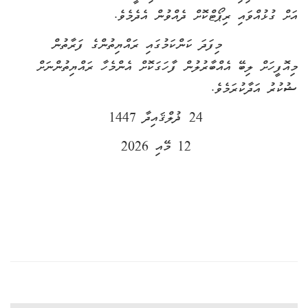
އަށް ގުޅުއްވައި ރިޕޯޓްކޮށް ދެއްވުން އެދެމެވެ.
މިފަދަ ކަންކަމުގައި ރައްޔިތުންގެ ފަރާތުން
މިއޮފީހަށް ލިބޭ އެއްބާރުލުން ފާހަގަކޮށް އެންމެހާ ރައްޔިތުންނަށް
ޝުކުރު އަދާކުރަމެވެ.
24
ޛުލްޤައިދާ 1447
12
މޭއި 2026