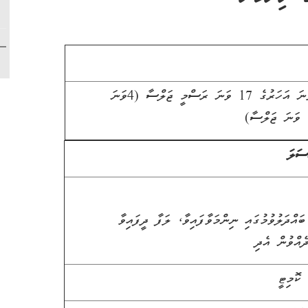
ަ އަހަރުގެ
17
ވަނަ ރަސްމީ ޖަލްސާ (
4
ވަނަ
ވަނަ ޖަލްސާ)
ސަލަ
 ޓްރާންސްޕޯޓް ކޮމިޓީގެ ރަސްމީ 55 ވަނަ ބައްދަލުވުމުގައި ނިންމަވާފައިވާ، ލަފާ ދީފައިވާ
ެއްވުން އެދި
ކޮމިޓީ