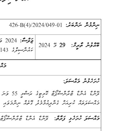
ނިންމުން ނަންބަރު:
426-B(4)/2024/049-01
ޖަލްސާ:
2024
ވަނ
ބޭއްވުނު ތާރީޚް:
29
މޭ 2024
ކައުންސިލްގެ
143
މައް
ހުށަހެޅުނު މައްސަލަ:
ލޭންޑް އެންޑް
މައްސަލަތައް ކުރިއަށް ގެންދިއުމާމެދު ގޮތެއް ނިންމަވައި ދ
މައްސަލަ ހުށަހެޅި ފަރާތް:
ލޭންޑް އެންޑް ޓްރާންސްޕޯޓް 