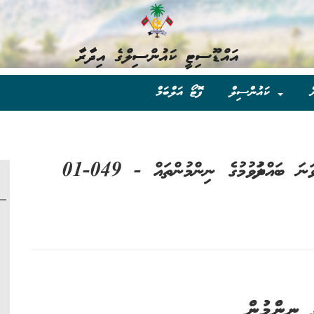
އައްޑޫސިޓީ ކައުންސިލްގެ އިދާރާ
ް
ކައުންސިލް
ފޮޓޯ އަލްބަމް
ެ ނިންމުން