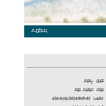
ޑައުންލޯޑްސް
ބާވަތް:
ނިންމުން
ދައުރު:
ހަތަރުވަނަ ދައުރު
ނަންބަރ:
426-B(4)/2024/049-01