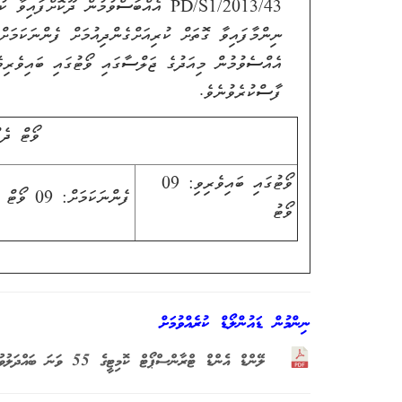
PD/S1/2013/43
އެއްބަސްވުމުން ދޫކޮށްފައިވާ ކުލ
ނިންމާފައިވާ ގޮތަށް ކުރިއަށްގެންދިއުމަށް ފެންނަކަމަށ
އެއްސެވުމުން މިއަދުގެ ޖަލްސާގައި ވޯޓުގައި ބައިވެރިވެ
ފާސްކުރެވުނެވެ.
ވޯޓް ދެއ
ވޯޓުގައި ބައިވެރިވި: 09
ފެންނަކަމަށް: 09 ވޯޓް
ވޯޓު
ނިންމުން ޑައުންލޯޑް ކުރެއްވުމަށް
ލޭންޑް އެންޑް ޓްރާންސްޕޯޓް ކޮމިޓީގެ 55 ވަނަ ބައްދަލުވުމުގެ ނިންމުންތައް - 049-01