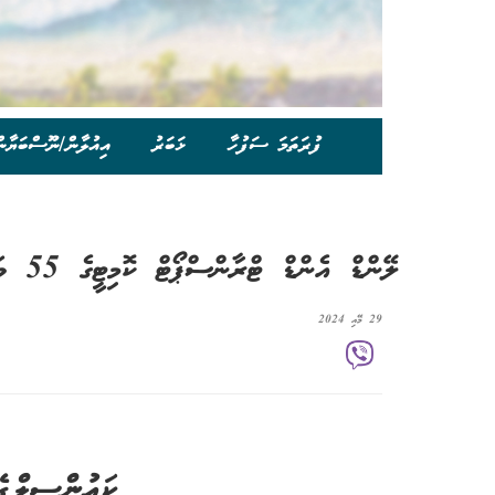
ފުރަތަމަ ސަފުހާ
ޚަބަރު
އިއުލާން/ނޫސްބަޔާނ
ލޭންޑް އެންޑް ޓްރާންސްޕޯޓް ކޮމިޓީގެ 55 ވަނަ ބައްދަލުވުމުގެ ނިންމުންތައް - 049-01
29 މޭއި 2024
ކައުންސިލްގ