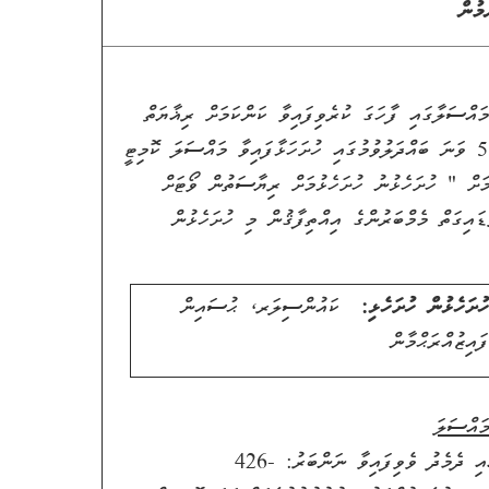
މުން
ަލާގައި ފާހަގަ ކުރެވިފައިވާ ކަންކަމަށް ރިޣާޔަތް
ކުރުމަށްފަހު، " ލޭންޑް އެންޑް ޓްރާންސްޕޯޓް ކޮމިޓީގެ 55 ވަނަ ބައްދަލުވުމުގައި ހުށަހަޅާފައިވާ މައްސަލަ ކޮމިޓީ
މަށް " ހުށަހެޅުނު ހުށަހެޅުމަށް ރިޔާސަތުން ވޯޓަށް
ައިގަތް މެމްބަރުންގެ އިއްތިފާޤުން މި ހުށަހެޅުން
ހުށަހެޅުން ހުށަހެޅި:
ކައުންސިލަރ، ޙުސައިން
ފައިޒުއްރަޙްމާން
ައްސަލަ
ދެމެދު ވެވިފައިވާ ނަންބަރު:
426-