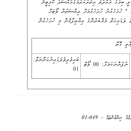
ީ ބިމުގެ މުއްދަތު އިތުރުކުރުމުގެމައްސަލަ ކޮމިޓީން
ް " ހުށަހެޅުނު ހުށަހެޅުމަށް ރިޔާސަތުން ވޯޓަށް
 ވަޑައިގަތް މެމްބަރުންގެ އިއްތިފާޤުން މި ހުށަހެޅުން
ްވި ގޮތް
ބައިވެރިވެވަޑައިނުގަންނަވާ:
ނުފެންނަކަމަށް: 00 ވޯޓް
01