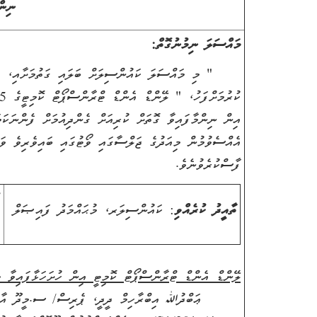
ނިން
މައްސަލަ ނިމުނުގޮތް:
" މި މައްސަލަ ކައުންސިލަށް ބަލައި ގަތުމަށާއި، މައްސ
އިން ނިންމާފައިވާ ގޮތަށް ކުރިއަށް ގެންދިއުމަށް ފެންނަކަ
އެއްސެވުމުން މިއަދުގެ ޖަލްސާގައި ވޯޓުގައި ބައިވެރިވެ ވަޑ
ފާސްކުރެވުނެވެ.
ތާއީދު ކުރެއްވި
: ކައުންސިލަރ، މުޙައްމަދު ފައިޞަލް
ލޭންޑް އެންޑް ޓްރާންސްޕޯޓް ކޮމިޓީ އިން ހުށަހަޅާފައިވާ މ
ޢަބްދުﷲ އިބްރާހިމް ދީދީ، ޕެރިސް/ ސ.މީދޫ އާއި 