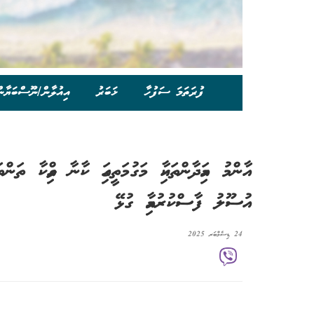
ފުރަތަމަ ސަފުހާ
ޚަބަރު
އިއުލާން/ނޫސްބަޔާނ
އާންމު މައިދާންތަކާއި މަގުމަތީގައި ކާނާ ވިއްކާ ތަން
އުސޫލު ފާސްކުރުމާއި ގުޅޭ
24 ޑިސެމްބަރ 2025