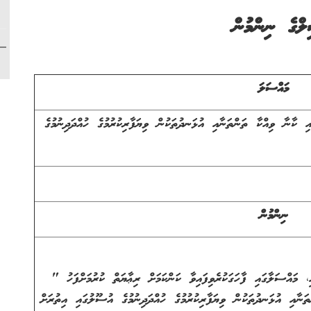
ލްގެ ނިންމުން
މައްސަލަ
ި ކާނާ ވިއްކާ ތަންތަނާއި އުޅަނދުތަކުން ވިޔަފާރިކުރުމުގެ ހުއްދަދިނުމުގެ
ނިންމުން
ްސަލާގައި ފާހަގަކުރެވިފައިވާ ކަންކަމަށް ރިޢާޔަތް ކުރުމަށްފަހު "
ަނާއި އުޅަނދުތަކުން ވިޔަފާރިކުރުމުގެ ހުއްދަދިނުމުގެ އުސޫލުގައި އިތުރަށް