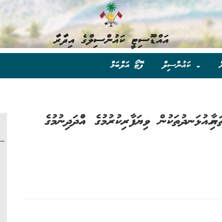
އައްޑޫސިޓީ ކައުންސިލްގެ އިދާރާ
ް
ކައުންސިލް
ފޮޓޯ އަލްބަމް
ތަނާއި އުޅަނދުތަކުން ވިޔަފާރިކުރުމުގެ ހުއްދަދިނުމުގެ