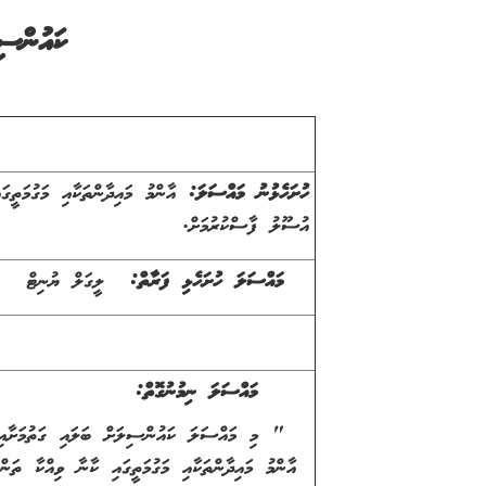
ކައުންސި
ހުށަހެޅުނު މައްސަލަ:
އާންމު މައިދާންތަކާއި މަގުމަތީގައ
އުސޫލު ފާސްކުރުމަށް.
މައްސަލަ ހުށަހެޅި ފަރާތް:
ލީގަލް ޔުނިޓް
މައްސަލަ ނިމުނުގޮތް:
" މި މައްސަލަ ކައުންސިލަށް ބަލައި ގަތުމަށާއި، މައ
އާންމު މައިދާންތަކާއި މަގުމަތީގައި ކާނާ ވިއްކާ ތަންތ