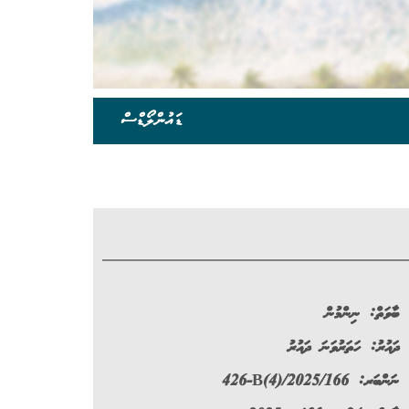
ޑައުންލޯޑްސް
ބާވަތް:
ނިންމުން
ދައުރު:
ހަތަރުވަނަ ދައުރު
ނަންބަރ:
426-B(4)/2025/166