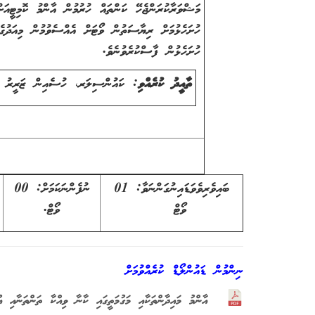
މަޝްވަރާކުރަންޖެހޭ ކަންތައް ހުރުމުން އާންމު ކޮމިޓީއަށ
ހުށަހެޅުމަށް ރިޔާސަތުން ވޯޓަށް އެއްސެވުމުން މިއަދުގެ 
ހުށަހެޅުން ފާސްކުރެވުނެވެ.
ތާއީދު ކުރެއްވި
: ކައުންސިލަރ، ހުސެއިން ޒަރީރު
ބައިވެރިވެވަޑައިނުގަންނަވާ: 01
ނުފެންނަކަމަށް: 00
ވޯޓް
ވޯޓް.
ނިންމުން ޑައުންލޯޑް ކުރެއްވުމަށް
އާންމު މައިދާންތަކާއި މަގުމަތީގައި ކާނާ ވިއްކާ ތަންތަނާއި އ