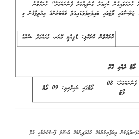
ް ހުށަހަޅައިގެން ކުރިއަށް ގެންދިއުމަށް ފެންނަކަމަށް" ހުށަހެޅުނު
ޖަލްސާގައި ވޯޓުގައި ބައިވެރިވެވަޑައިގަތް މެމްބަރުންގެ އިއްތިފާޤުން މި
ހުށަހެޅުން ހުށަހެޅި
: ޑެޕިއުޓީ މޭޔަރ، މުޙައްމަދު ޝުޢާއު
ވޯޓް ދެއްވި ގޮތް
ފެންނަކަމަށް: 08
ވޯޓުގައި ބައިވެރިވި: 09 ވޯޓް
ވޯޓް
ުޅަނދުތަކުން ވިޔަފާރިކުރުމުގެ ހުއްދަދިނުމުގެ އުސޫލު ފާސްކުރުމާއި ގުޅޭ