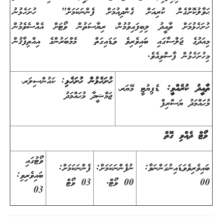
ޙަވާލުކޮށްގެން ކުރިއަށް ގެންދިއުމަށް ފެންނަކަމަށް" ހުށަހެޅުނު
ހުށަހެޅުމަށް ތާއީދު ލިބިފައިވުމުން، ރިޔާސަތުން ވޯޓަށް އެއްސެވެމުން
މިއަދުގެ ޖަލްސާގައި ބައިވެރިވެ ވަޑައިގަތް މެމްބަރުންގެ އިއްތިފާޤުން
މިހުށަހެޅުން ފާސްވިއެވެ.
ހުށަހެޅުން ހުށަހެޅި
: ކައުންސިލަރ،
ތާއީދު ކުރެއްވީ:
ޑެޕިޔުޓީ މޭޔަރ،
ޖަމްޝީދާ މުޙައްމަދު
މުޙައްމަދު ޔަސްރިފް
ވޯޓް ދެއްވި ގޮތް
ވޯޓުގައި
ބައިވެރިވެވަޑައިނުގަންނަވާ:
ނުފެންނަކަމަށް:
ފެންނަކަމަށް:
ބައިވެރިވި:
00
00 ވޯޓް.
03 ވޯޓް
03