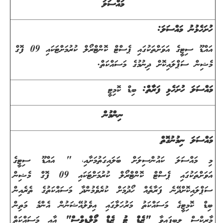
މައްސަލަ
ހުށަހެޅުނު މައްސަލަ:
އައްޑޫ ސިޓީގެ އަވަށްތަކުގައި ޕެސްޓް ކޮންޓްރޯލް ކުރުމަށްޓަކައި 09 ފޮގް
މެޝިން ސަޕްލައިކޮށް ދިނުމުގެ މަސައްކަތް.
މައްސަލަ ހުށަހެޅި ފަރާތް:
ބިޑް ކޮމިޓީ
ނިންމުން
މައްސަލަ ނިމުނުގޮތް
މި މައްސަލަ ކައުންސިލަށް ބަލައިގަތުމަށާއި، " އައްޑޫ ސިޓީގެ
އަވަށްތަކުގައި ޕެސްޓް ކޮންޓްރޯލް ކުރުމަށްޓަކައި 09 ފޮގް މެޝިން
ސަޕްލައިކޮށްދޭނެ ފަރާތެއް ހޯދުމަށް ކުރެވެމުންދާ މަސައްކަތުގެ ތެރެއިން
ބިޑް ކޮމިޓީގެ މަސައްކަތު މަރުހަލާގައި އިވެލުއޭޝަނުން އެންމެ މަތިން
މާރކްސް ލިބިފައިވާ
"
ޒެޑް ޓު ޒެޑް މޯލްޑިވްސް"
އާއި މަސައްކަތް