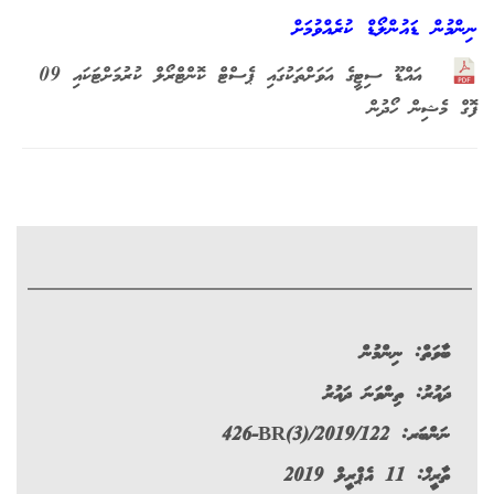
ނިންމުން ޑައުންލޯޑް ކުރެއްވުމަށް
އައްޑޫ ސިޓީގެ އަވަށްތަކުގައި ޕެސްޓް ކޮންޓްރޯލް ކުރުމަށްޓަކައި 09
ފޮގް މެޝިން ހޯދުން
ބާވަތް:
ނިންމުން
ދައުރު:
ތިންވަނަ ދައުރު
ނަންބަރ:
426-BR(3)/2019/122
ތާރީޚް: 11 އެޕްރީލް 2019