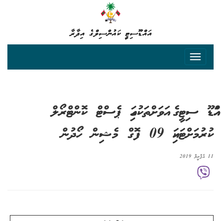
އައްޑޫސިޓީ ކައުންސިލްގެ އިދާރާ
އައްޑޫ ސިޓީގެ އަވަށްތަކުގައި ޕެސްޓް ކޮންޓްރޯލް
ކުރުމަށްޓަކައި 09 ފޮގް މެޝިން ހޯދުން
11 އެޕްރީލް 2019