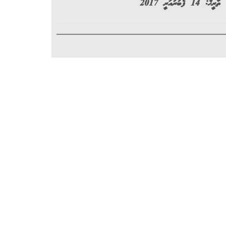
ތާރީޚް: 14 ފެބުރުއަރީ 2017