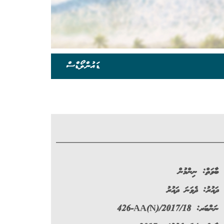
ޑައުންލޯޑްސް
ބާވަތް:
ނިންމުން
ދައުރު:
ދެވަނަ ދައުރު
ނަންބަރ:
426-AA(N)/2017/18