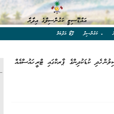
އައްޑޫސިޓީ ކައުންސިލްގެ އިދާރާ
ް
ކައުންސިލް
ފޮޓޯ އަލްބަމް
ލުން ހެދި ކުޑަކުދިންގެ ޕާރކްގައި ޓްރީ ހައުސްއެއް