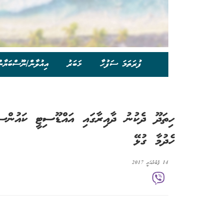
ފުރަތަމަ ސަފުހާ
ޚަބަރު
އިއުލާން/ނޫސްބަޔާނ
ހިތަދޫ ދެކުނު ދާއިރާގައި އައްޑޫސިޓީ ކައުންސި
ހެދުމާ ގުޅޭ
14 ފެބުރުއަރީ 2017