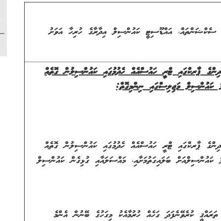
ެކްޝަންތައް، އައްޑޫސިޓީ ކައުންސިލް އިދާރާގެ ހުރިހާ އަވަށު
ދިންގެ ޕާރކްގައި ޓްރީ ހައުސްއެއް ހެދުމުގައި ކައުންސިލުން ގޮތެއް
ލަ
ކައުންސިލް މަޖިލިސްގައި ނިންމިގޮތް:
ދިންގެ ޕާރކްގައި ޓްރީ ހައުސްއެއް ހެދުމުގައި ކައުންސިލުން ގޮތެއް
ކައުންސިލްއަށް ބަލައިގަތުމަށާއި، މައްސަލައާއި ގުޅިގެން ކައުންސިލް
ައްޤީ ކުރެވޭނެފަދަ ގަހެއް ހުރުމާއެކު މިގަހުގެ ބޭނުން އެންމެ