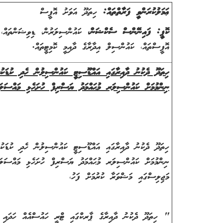
ޢަމަލުކުރަންވީ ފަރާތްތައް:
ހިތަދޫ އަވަށު އޮފީސް
ކޮޕީ: ފައިނޭންސް ސެކްޝަން،
ކައުންސިލަރުން، ޑިވިޝަންތައް
،
ސ
އޮފީސްތައް
،
ކައުންސިލް އިދާރާގެ ދާއިމީ ކޮމިޓީތައް.
ހިތަދޫ ދެކުނު ދާއިރާގައި އައްޑޫސިޓީ ކައުންސިލުން ހެދި ކުޑަކު
ނިންމުމަށް ކައުންސިލަރ މުޙައްމަދު ޔަސްރިފް ހުށަހެޅި މައްސަ
ހިތަދޫ ދެކުނު ދާއިރާގައި އައްޑޫސިޓީ ކައުންސިލުން ހެދި ކުޑަކު
ނިންމުމަށް ކައުންސިލަރ މުޙައްމަދު ޔަސްރިފް ހުށަހެޅި މައްސަލަ 
މަޖިލިސްގައި މަޝްވަރާ ކުރުމަށް ފަހު،
" ހިތަދޫ ދެކުނު ދާއިރާގެ ޕާރކްގައި ޓްރީ ހައުސްއެއް ހަދައި ތަރ