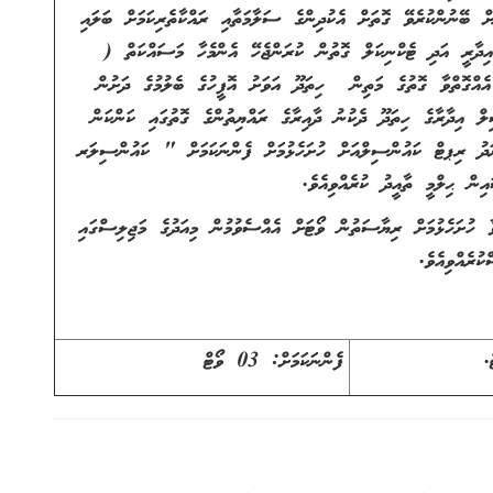
ް ބޭނުންކުރެވޭ ގޮތަށް އެކުދިންގެ ސަލާމަތާއި ރައްކާތެރިކަމަށް ބަލައި
 އިދާރީ އަދި ޓެކްނިކަލް ގޮތުން ކުރަންޖެހޭ އެންމެހާ މަސައްކަތް (
 އެއްގޮތްވާ ގޮތުގެ މަތިން ހިތަދޫ އަވަށު އޮފީހުގެ ބެލުމުގެ ދަށުން
ލް އިދާރާގެ ހިތަދޫ ދެކުނު ދާއިރާގެ ރައްޔިތުންގެ ގޮތުގައި ކަންކަން
ަރަދު ރިޕޓް ކައުންސިލްއަށް ހުށަހެޅުމަށް ފެންނަކަމަށް " ކައުންސިލަރ
ން ޙިލްމީ ތާއީދު ކުރެއްވިއެވެ.
ާ ހުށަހެޅުމަށް ރިޔާސަތުން ވޯޓަށް އެއްސެވުމުން މިއަދުގެ މަޖިލިސްގައި
ުރެއްވިއެވެ.
ފެންނަކަމަށް: 03 ވޯޓް