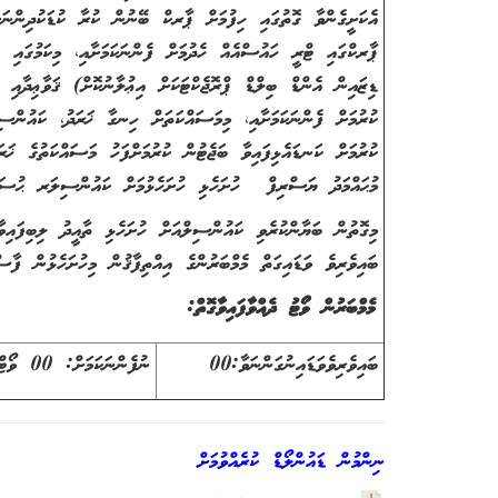
އެކަށީގެންވާ ގޮތުގައި ހިފުމަށް ޕާރކް ބޭނުން ކުރާ ކުޑަކުދިންނަށ
ޕާރކްގައި ޓްރީ ހައުސްއެއް ހެދުމަށް ފެންނަކަމަށާއި، މިކަމުގައި
ޑިޒައިން އެންޑް ބިލްޑް ޕްރޮޖެކްޓަކަށް އިޢުލާނުކޮށް) ޤަވާޢިދާއި
ކުރުމަށް ފެންނަކަމަށާއި، މިމަސައްކަތަށް ހިނގާ ޚަރަދު، ކައުންސި
ކުރުމަށް ކަނޑައެޅިފައިވާ ބަޖެޓުން ކުރުމަށްފަހު މަސައްކަތުގެ ޚ
މުޙައްމަދު ޔަސްރިފް ހުށަހެޅި ހުށަހެޅުމަށް ކައުންސިލަރ ޙުސައި
މިގޮތުން ބަޔާންކުރެވި ކައުންސިލްއަށް ހުށަހެޅި ތާއީދު ލިބިފައިވ
ބައިވެރިވެ ވަޑައިގަތް މެމްބަރުންގެ އިއްތިފާޤުން މިހުށަހެޅުން ފާސްކ
މެމްބަރުން ވޯޓު ދެއްވާފައިވާގޮތް:
ބައިވެރިވެވަޑައިނުގަންނަވާ:00
ނުފެންނަކަމަށް: 00 ވޯޓް.
ނިންމުން ޑައުންލޯޑް ކުރެއްވުމަށް