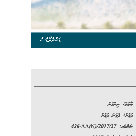
ޑައުންލޯޑްސް
ބާވަތް:
ނިންމުން
ދައުރު:
ދެވަނަ ދައުރު
ނަންބަރ:
426-AA(N)/2017/27