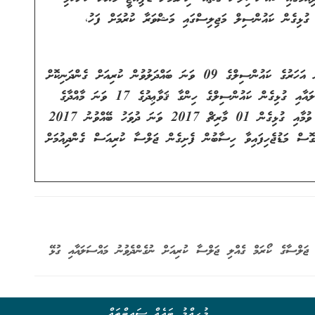
 ގުޅިގެން ކައުންސިލް މަޖިލިސްގައި މަޝްވަރާ ކުރުމަށް ފަހު،
ވަނަ އަހަރުގެ ކައުންސިލްގެ 09 ވަނަ ބައްދަލުވުން ކުރިއަށް ގެންދަނިކޮށް
ޖަލްސާގެ ކޯރަމް ގެއްލި ޖަލްސާ ކުރިއަށް ނުގެންދެވުނު މައްސަލައާއި ގުޅިގެން ކައުންސިލްގެ ހިންގާ ޤަވާޢިދުގެ 17 ވަނަ މާއްދާގެ
20 ވަނަ ދުވަހު ބޭއްވުނު
2017
ަލްސަ ކުރިއަށް ގެންގޮސް މަޑުޖެހިފައިވާ ހިސާބުން ފެށިގެން ޖަލްސާ ކުރިއަސް ގެންދިއުމަށް
މުހިއްމު ބައެއް ސައިޓްތައް