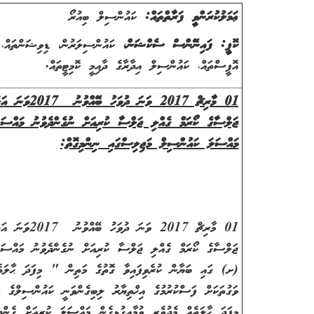
ޢަމަލުކުރަންވީ ފަރާތްތައް:
ކައުންސިލް ބިއުރޯ
ކޮޕީ: ފައިނޭންސް ސެކްޝަން،
ކައުންސިލަރުން، ޑިވިޝަންތައް
،
ސ
އޮފީސްތައް
،
ކައުންސިލް އިދާރާގެ ދާއިމީ ކޮމިޓީތައް.
01 މާރިޗް 2017 ވަނަ ދުވަހު ބޭއްވުނު
2017
ޖަލްސާގެ ކޯރަމް ގެއްލި ޖަލްސާ ކުރިއަށް ނުގެންދެވުނު މައްސަލަ
މައްސަލަ ކައުންސިލް މަޖިލިސްގައި ނިންމިގޮތް:
01 މާރިޗް 2017 ވަނަ ދުވަހު ބޭއްވުނު
2017
(ށ) ގައި ބަޔާން ކުރެވިފައިވާ ގޮތުގެ މަތިން " މިފަދަ ޙާލަތެއް 
ވަގުތަކަށް ފަސްކުރުމުގެ އިޚްތިޔާރު ލިބިގެންވަނީ ކައުންސިލްގެ 
މިފަދަ ޙާލަތެއް މެދުވެރި ވުމާއިގުޅިގެން މައްސަލަ ކުރިއަށް ގެން