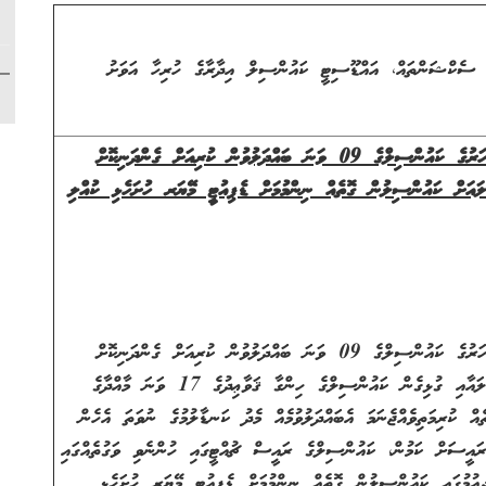
ެކްޝަންތައް، އައްޑޫސިޓީ ކައުންސިލް އިދާރާގެ ހުރިހާ އަވަށު
ވަނަ އަހަރުގެ ކައުންސިލްގެ 09 ވަނަ ބައްދަލުވުން ކުރިއަށް ގެންދަނިކޮށް
އަށް ކައުންސިލުން ގޮތެއް ނިންމުމަށް ޑެޕިއުޓީ މޭޔަރ ހުށަހެޅި ކުއްލި
ވަނަ އަހަރުގެ ކައުންސިލްގެ 09 ވަނަ ބައްދަލުވުން ކުރިއަށް ގެންދަނިކޮށް
ޖަލްސާގެ ކޯރަމް ގެއްލި ޖަލްސާ ކުރިއަށް ނުގެންދެވުނު މައްސަލައާއި ގުޅިގެން ކައުންސިލްގެ ހިންގާ ޤަވާޢިދުގެ 17 ވަނަ މާއްދާގެ
ކުރިމަތިވެއްޖެނަމަ އެބައްދަލުވުމެއް މެދު ކަނޑާލުމުގެ ނުވަތަ އެހެން
ރައީސަށް ކަމުން، ކައުންސިލްގެ ރައީސް ޗުއްޓީގައި ހުންނެވި ވަގުތެއްގައި
ދިއުމުގައި ކައުންސިލުން ގޮތެއް ނިންމުމަށް ޑެޕިއުޓީ މޭޔަރ ހުށަހެޅި