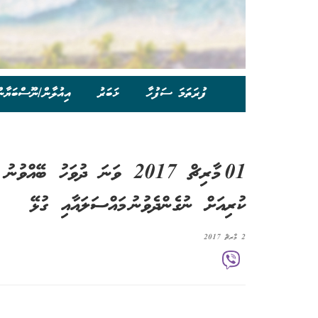
ފުރަތަމަ ސަފުހާ
ޚަބަރު
އިއުލާން/ނޫސްބަޔާނ
01 މާރިޗް 2017 ވަނަ ދުވަހު 
ކުރިއަށް ނުގެންދެވުނު މައްސަލައާއި ގުޅޭ
2 މާރޗް 2017