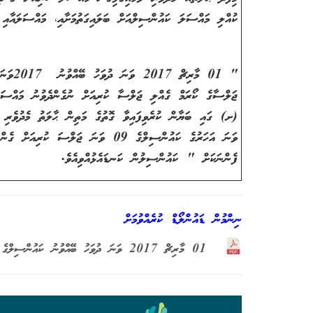
ކުއްލި މައްސަލަ ކައުންސިލްއަށް ބަލައިގަތުމަށާއި، މައްސަލައާއި
" 01 މާރިޗް 2017 ވަނަ ދުވަހު ބޭއްވުނު
2017
(ށ) ގައި ބަޔާން ކުރެވިފައިވާ ގޮތުގެ މަތިން ޙާލަތު މެދުވެރި ވުމާއި ގުޅިގެން 01 މާރިޗް 17
ވަނަ އަހަރުގެ ކައުންސިލްގެ 09 ވަނަ ޖ
ފެންނަކަށް " ކައުންސިލުން ކަނޑައެޅުއްވިއެވެ.
ނިންމުން ޑައުންލޯޑް ކުރެއްވުމަށް
01 މާރިޗް 2017 ވަނަ ދުވަހު ބޭއްވުނު ކައުންސިލްގެ ޖަލްސާގެ ކޯރަމް ގެއްލި ޖަލްސާ ކުރިއަށް ނުގެންދެވުނު މައްސަލައާއި ގުޅޭ