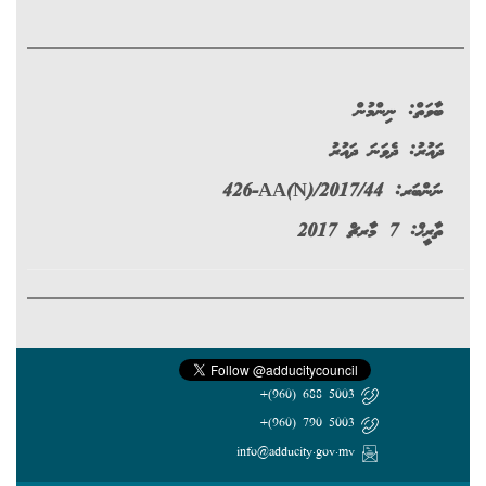
ބާވަތް:
ނިންމުން
ދައުރު:
ދެވަނަ ދައުރު
ނަންބަރ:
426-AA(N)/2017/44
ތާރީޚް: 7 މާރޗް 2017
5003 688 (960)+
5003 790 (960)+
info@adducity.gov.mv