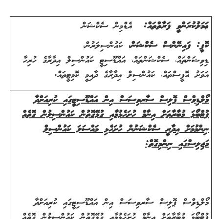
ޢަމަލުކުރަންވީ ފަރާތްތައް:
އެޑްމިން ސެކްޝަން
ކޮޕީ: ފައިނޭންސް ސެކްޝަން،
ކައުންސިލަރުން،
ޑިވިޝަންތައް
،
ސެކްޝަންތައް، އައްޑޫސިޓީ ކައުންސިލް އިދާރާގެ ހުރިހާ
އަވަށު އޮފީސްތައް
،
ކައުންސިލް އިދާރާގެ ދާއިމީ ކޮމިޓީތައް.
މޯލްޑިވްސް ޕޮލިސް ސާރވިސަސް އިން އައްޑޫސިޓީގައި ކުރިއަށްދާ
ފުޓްބޯޅަ މުބާރާތަށް އިނާމް ހުށަހެޅުމާއި ގުޅޭގޮތުން ކައުންސިލުން ގޮތެއް
ނިންމުމަށް އިދާރީ ސެކްޝަނުން ހުށަހެޅި މައްސަލަ ކައުންސިލް
މަޖިލިސްގައި ނިންމިގޮތް:
މޯލްޑިވްސް ޕޮލިސް ސާރވިސަސް އިން އައްޑޫސިޓީގައި ކުރިއަށްދާ
ފުޓްބޯޅަ މުބާރާތަށް އިނާމް ހުށަހެޅުމާއި ގުޅޭގޮތުން ކައުންސިލުން ގޮތެއް