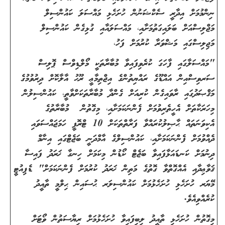
ނިންމުމަށް އިދާރީ ސެކްޝަނުން ހުށަހެޅި މައްސަލަ ކައުންސިލް
މަޖްލިސްއަށް ބަލައިގަތުމަށާއި، މައްސަލައާއި ގުޅިގެން ކައުންސިލް
މަޖިލިސްގައި މަޝްވަރާ ކުރުމަށް ފަހު،
"މައްސަލާގައި ފާހަގަ ކުރެވިފައިވާ މުބާރާތަކީ މޯލްޑިވްސް ޕޮލިސް
ސަރވިސްއިން އައްޑޫގެ ރައްޔިތުންގެ އިޖްތިމާޢީ ރޫޙު އާލާކޮށް ދިރުވުމުގެ
މަޤްޞަދުގައި ރާވައިގެން ކުރިއަށް ގެންދާ މުބާރާތަކަށްވާތީ، ކައުންސިލުން
މިހަރަކާތަށް އެހީތެރިވުމަށް ފެންނަކަމަށާއި، މިގޮތުން މުބާރާތުގެ
އެކިވަނަތައް ޙާޞިލުކުރައްވާ ފަރާތްތަކަށް 10 ޓްރޮފީ ހަމަޖައްސަވައި
ދެއްވުމަށް ފެންނަކަމަށާއި، ކައުންސިލްގެ އާމްދަނީ ބަޖެޓްގައި އިނާމް
ދިނުމަށް ކަނޑައަޅާފައިވާ ބަޖެޓް ކޯޑުން މިކަމަށް ހިނގާ ޚަރަދު ފައިސާ
ޤަވާޢިދާއި އެއްގޮތްވާ ގޮތުގެ މަތިން ޚަރަދު ކުރުމަށް ފެންނަކަމަށް" ޑެޕިއުޓީ
މޭޔަރ ހުށަހެޅި ހުށަހެޅުމަށް ކައުންސިލަރ ޙުސައިން ޙިލްމީ ތާއީދު
ކުރެއްވިއެވެ.
މިގޮތުން ހުށަހެޅި ތާއީދު ލިބިފައިވާ ހުށަހެޅުމަށް ރިޔާސަތުން ވޯޓަށް