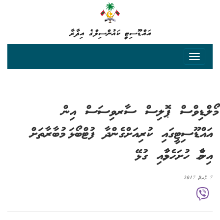
އައްޑޫސިޓީ ކައުންސިލްގެ އިދާރާ
މޯލްޑިވްސް ޕޮލިސް ސާރވިސަސް އިން
އައްޑޫސިޓީގައި ކުރިއަށްގެންދާ ފުޓްބޯޅަ މުބާރާތަށް
އިނާމް ހުށަހެޅުމާއި ގުޅޭ
7 މާރޗް 2017