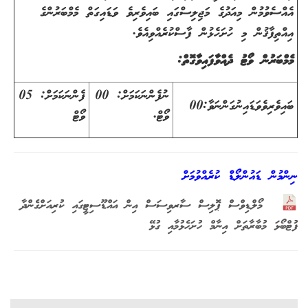
އެއްސެވުމުން މިއަދުގެ މަޖިލިސްގައި ބައިވެރިވެ ވަޑައިގަތް މެމްބަރުންގެ
އިއްތިފާޤުން މި ހުށަހެޅުން ފާސްކުރެއްވިއެވެ.
މެމްބަރުން ވޯޓު ދެއްވާފައިވާގޮތް:
ނުފެންނަކަމަށް: 00
ފެންނަކަމަށް: 05
ބައިވެރިވެވަޑައިނުގަންނަވާ:00
ވޯޓް.
ވޯޓް
ނިންމުން ޑައުންލޯޑް ކުރެއްވުމަށް
މޯލްޑިވްސް ޕޮލިސް ސާރވިސަސް އިން އައްޑޫސިޓީގައި ކުރިއަށްގެންދާ
ފުޓްބޯޅަ މުބާރާތަށް އިނާމް ހުށަހެޅުމާއި ގުޅޭ