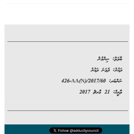
ބާވަތް:
ނިންމުން
ދައުރު:
ދެވަނަ ދައުރު
ނަންބަރ:
426-AA(N)/2017/60
ތާރީޚް: 21 މާރޗް 2017