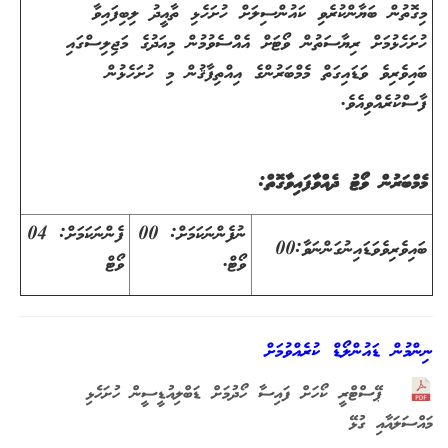
މިގޮތުން ބަޔާންކުރެވި ކައުންސިލަށް ހުށަހެޅި ތާއީދު ލިބިފައިވާ
ހުށަހެޅުމަށް ރިޔާސަތުން ވޯޓަށް އެއްސެވުމުން މިއަދުގެ މަޖިލިސްގައި
ބައިވެރިވެ ވަޑައިގަތް މެމްބަރުންގެ އިއްތިފާޤުން މި ހުށަހެޅުން
ފާސްކުރެއްވިއެވެ.
މެމްބަރުން ވޯޓު ދެއްވާފައިވާގޮތް:
ނުފެންނަކަމަށް: 00
ފެންނަކަމަށް: 04
ބައިވެރިވެވަޑައިނުގަންނަވާ:00
ވޯޓް.
ވޯޓް
ނިންމުން ޑައުންލޯޑް ކުރެއްވުމަށް
ޕޭސްޓްރީ ކޯހަށް ފައިސާ ހޯދުމަށް ޑަބްލިއުޑީސީން ހުށަހެޅި
މައްސަލައާއި ގުޅޭ