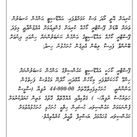
ކުރިއަށް އޮތީ ރޯދަ މަސް ކަމަށްވެފައި، އައްޑޫސިޓީ އަންހެން ކަނބަލުން
ވަރަށް ބޮޑަށް ޕޭސްޓްރީ ކޯހެއް ކުރިއަށް ގެންދިއުމަށް އެދެމުންދާތީ މިފަދަ
ޕޭސްޓްރީ ކޯހެއް އައްޑޫސިޓީގެ އަންހެން ކަނަބަލުންނަށް ހިންގައި ދިނުމަށް
ބޭނުންވާ ފައިސާ ލިބުން އެދިގެން ހުށަހެޅުނު ހިނދު؛
ޕޭސްޓްރީ ކޯހަކީ އައްޑޫސިޓީ ކައުންސިލްގެ އަންހެން ކަނބަލުންނަށް
ހިންގޭ ކޯހަކަށްވެފައި މިކޯހުން އާމްދަނީ ހޯދެނޭ މަގުވެސް ފަހިވެގެން
އަންނާނެތީ، ހުށަހެޅިފައިވާގޮތަށް
44,000.00
ރުފިޔާ (ސާޅީސް
ހަތަރުހާސް ރުފިޔާ/- ) ޤަވާޢިދާއި އެއްގޮތްވާ ގޮތުގެ މަތިން ޚަރަދުކުރުމަށް
ފެންނަކަމަށް ކައުންސިލަރ ޙުސައިން ޙިލްމީ ހުށަހެޅި ހުށަހެޅުއްވުމަށް
ކައުންސިލަރ މުޙައްމަދު ޔަސްރިފް ތާއީދު ކުރެއްވިއެވެ.