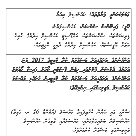
ޢަމަލުކުރަންވީ ފަރާތްތައް:
ކައުންސިލް ބިއުރޯ
ކޮޕީ: ފައިނޭންސް ސެކްޝަން،
ކައުންސިލަރުން،
ޑިވިޝަންތައް
،
ސެކްޝަންތައް، އައްޑޫސިޓީ ކައުންސިލް އިދާރާގެ ހުރިހާ
އަވަށު އޮފީސްތައް
،
ކައުންސިލް އިދާރާގެ ދާއިމީ ކޮމިޓީތައް.
އަންހެނުންގެ ތަރައްޤީއަށް މަސައްކަތް ކުރާ ކޮމިޓީގެ 2017 ވަނަ
އަހަރުގެ އެކްޝަން ޕްލޭންގައި ހިމެނޭ ޕޭސްޓްރީ ކޯހަށް ފައިސާ ހޯދުމަށް
އަންހެނުންގެ ތަރައްޤީއަށް މަސައްކަތް ކުރާ ކޮމިޓީއިން ހުށަހެޅި މައްސަލަ
ކައުންސިލް މަޖިލިސްގައި ނިންމިގޮތް:
ސުރުޚީ ގައި ބަޔާން ކުރެވިފައިވާ މައްސަލަ (އެޖެންޑާ 6ގެ ރ. ގައިވާ)
ކައުންސިލަށް ބަލައިގަތުމަށާއި، މައްސަލައާއި ގުޅިގެން ކައުންސިލް
މަޖިލިސްގައި މަޝްވަރާ ކުރުމަށްފަހު،