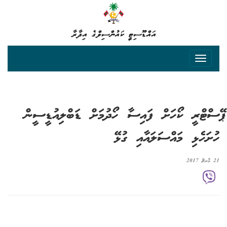
އައްޑޫސިޓީ ކައުންސިލްގެ އިދާރާ
ޕޭސްޓްރީ ކޯހަށް ފައިސާ ހޯދުމަށް ޑަބްލިއުޑީސީން
ހުށަހެޅި މައްސަލައާއި ގުޅޭ
21 މާރޗް 2017