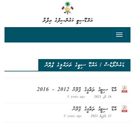
އައްޑޫސިޓީ ކައުންސިލްގެ އިދާރާ
ޑައުންލޯޑްސް / އައްޑޫ ސިޓީގެ ތަރައްޤީގެ ޕްލޭން
އައްޑޫ ސިޓީގެ ތަރައްޤީގެ ޕްލޭން 2012 - 2016
16 މޭއި 2021
5 years ago
އައްޑޫ ސިޓީގެ ތަރައްޤީގެ ޕްލޭން
21 އެޕްރީލް 2021
5 years ago