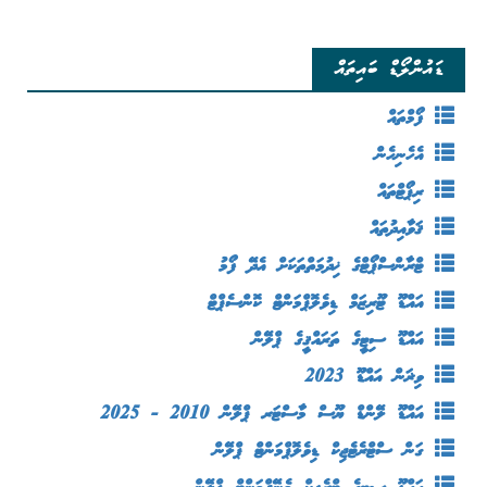
ޑައުންލޯޑް ބައިތައް
ފޯމްތައް
އެހެނިހެން
ރިޕޯޓްތައް
ޤަވާއިދުތައް
ޓްރާންސްޕޯޓްގެ ޚިދުމަތްތަކަށް އެދޭ ފޯމު
އައްޑޫ ޓޫރިޒަމް ޑިވެލޮޕްމަންޓް ކޮންސެޕްޓް
އައްޑޫ ސިޓީގެ ތަރައްޤީގެ ޕްލޭން
ވިޜަން އައްޑޫ 2023
އައްޑޫ ލޭންޑް ޔޫސް މާސްޓަރ ޕްލޭން 2010 - 2025
ގަން ސްޓްރެޓެޖިކް ޑިވެލޮޕްމަންޓް ޕްލޭން