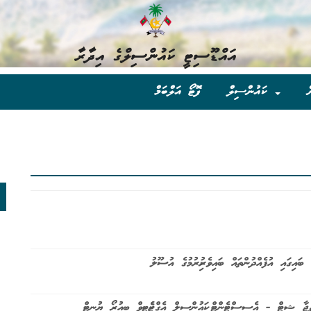
އައްޑޫސިޓީ ކައުންސިލްގެ އިދާރާ
ް
ކައުންސިލް
ފޮޓޯ އަލްބަމް
ނަތީޖާ ޝީޓް - އެސިސްޓެންޓް ކައުންސިލް އެގްޒެކެޓިވް ބިއުރޯ ޔުނިޓް