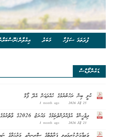
ފުރަތަމަ ސަފުހާ
ޚަބަރު
އިއުލާން/ނޫސްބަޔާނ
ޑައުންލޯޑްސް
ކުލީ ބިން ރަހުނުކުރުމުގެ ހުއްދައަށް އެދޭ ފޯމް
25 ޖޫން 2026
1 month ago
ދިވެހީންގެ އުފެއްދުންތެރިކަމުގެ މައުރަޒު 2026ގެ ވާދަކުރުމުގެ ބައިގައި އުފެއްދުންތައް ބައިވެރިކުރުމުގެ އުސޫލު
23 ޖޫން 2026
1 month ago
ވަޒީފާއަށް ކުރިމަތިލި ފަރާތްތަކުގެ ސްކްރީނިންގ މަރުޙަލާގެ 