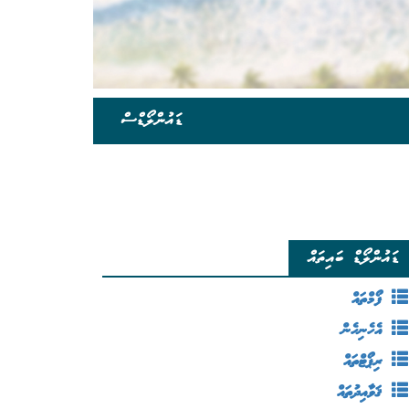
ޑައުންލޯޑްސް
ޑައުންލޯޑް ބައިތައް
ފޯމްތައް
އެހެނިހެން
ރިޕޯޓްތައް
ޤަވާއިދުތައް