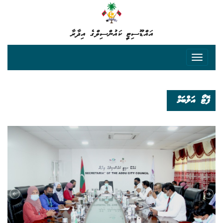
އައްޑޫސިޓީ ކައުންސިލްގެ އިދާރާ
ފޮޓޯ އަލްބަމް