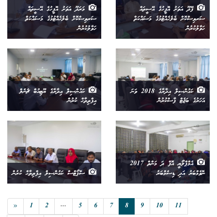
ފޭދޫ އަވަށު އޮފީހުގެ އޭސީތައް
މަރަދޫ އަވަށު އޮފީހުގެ އޭސީތައް
ސަރވިސްކޮށް ބެލެހެއްޓުމުގެ މަސައްކަތް
ސަރވިސްކޮށް ބެލެހެއްޓުމުގެ މަސައްކަތް
ހަވާލުކުރުން
ހަވާލުކުރުން
ކައުންސިލް އިދާރާގެ 2018 ވަނަ
ކައުންސިލް އިދާރާގެ ޔޫޓިއުބް ޗެނެލް
އަހަރުގެ ބަޖެޓް ފާސްކުރުން
އިފްތިތާޙް ކުރުން
އެމްޕްލޯޔީ އޮފް ދަ މަންތް 2017
ނޮވެމްބަރު އަދި ޑިސެމްބަރު
ސްޕޯޓްސް ކައުންސިލް އިފްތިތާޙް ކުރުން
«
1
2
...
5
6
7
8
9
10
11