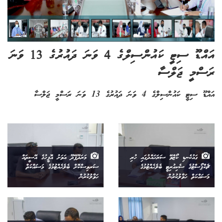
އައްޑޫ ސިޓީ ކައުންސިލްގެ 4 ވަނަ ދައުރުގެ 13 ވަނަ
ރަސްމީ ޖަލްސާ
އައްޑޫ ސިޓީ ކައުންސިލްގެ 4 ވަނަ ދައުރުގެ 13 ވަނަ ރަސްމީ ޖަލްސާ
ގައުކެނޑި ކޯޒްވޭ ސަރަހައްދުގައި ހުރި
މަރަދޫފޭދޫ އަވަށު އޮފީހުގެ އޭސީތައް
ޗެކްޕޯސްޓުގެ ސެކިއުރިޓީ ބެލެހެއްޓުމުގެ
ސަރވިސްކޮށް ބެލެހެއްޓުމުގެ މަސައްކަތް
މަސައްކަތް ހަވާލުކުރުން
ހަވާލުކުރުން