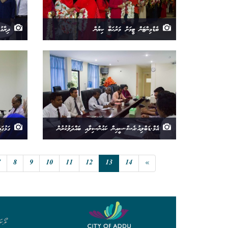
ބެޑްމިންޓަން ޓީމަށް މަރުޙަބާ ކިޔުން
ދިރާގު ޓ
އެމް.ޑަބްލިއު.އެސް.ސީއިން ކައުންސިލާއި ބައްދަލުކުރުން
ގަމުގައި
7
8
9
10
11
12
13
14
»
ލޯކަ