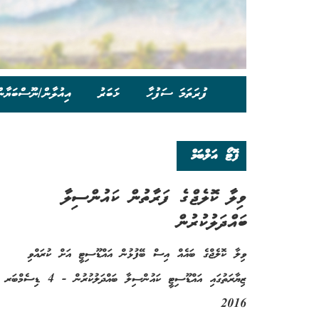
ފުރަތަމަ ސަފުހާ
ޚަބަރު
އިއުލާން/ނޫސްބަޔާނ
ފޮޓޯ އަލްބަމް
ވިލާ ކޮލެޖްގެ ފަރާތުން ކައުންސިލާ
ބައްދަލުކުރުން
ވިލާ ކޮލެޖްގެ ބައެއް އިސް ބޭފުޅުން އައްޑޫސިޓީ އަށް ކުރައްވި
ޒިޔާރަތުގައި އައްޑޫސިޓީ ކައުންސިލާ ބައްދަލުކުރުން - 4 ޑިސެމްބަރ
2016