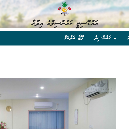
އައްޑޫސިޓީ ކައުންސިލްގެ އިދާރާ
ް
ކައުންސިލް
ފޮޓޯ އަލްބަމް