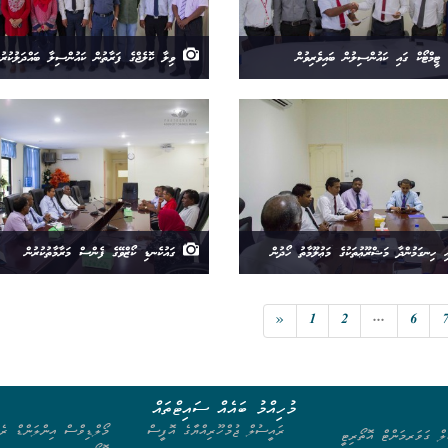
ީމްޓޯކް ގައި ކައުންސިލުން ބައިވެރިވުން
ވިލާ ކޮލެޖްގެ ފަރާތުން ކައުންސިލާ ބައްދަލުކުރުނ
 ހިނގަމުންދާ މަޝްރޫޢުތަކުގެ މަޢުލޫމާތު ހޯދުން
ގައުކެނޑި ކޯޒްވޭގެ ފެންސް މަރާމާތުކުރުން
«
1
2
...
6
މުހިއްމު ބައެއް ސައިޓްތައް
ރައީސުލް ޖުމްހޫރިއްޔާގެ އޮފީސް
މޯލްޑިވްސް އިންލަންޑް ރެވ
ލް ގަވަރމަންޓް އޮތޯރިޓީ