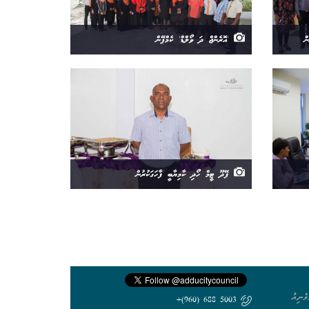
ް
'އޮރެންޖް ދަ ވޯލްޑް' ކެމްޕޭން
ފޭދޫ ޓީމް ހޯދި ކާމިޔާބީ ފާހަގަކުރުން
ެނިއު
5003 688 (960)+