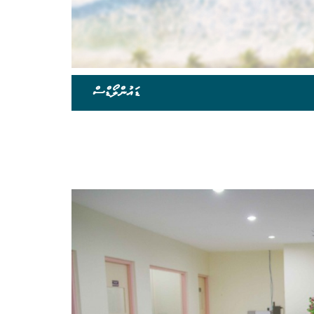
ޑައުންލޯޑްސް