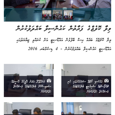
ވިލާ ކޮލެޖްގެ ފަރާތުން ކައުންސިލާ ބައްދަލުކުރުން
ވިލާ ކޮލެޖްގެ ބައެއް އިސް ބޭފުޅުން އައްޑޫސިޓީ އަށް ކުރައްވި ޒިޔާރަތުގައި
އައްޑޫސިޓީ ކައުންސިލާ ބައްދަލުކުރުން - 4 ޑިސެމްބަރ 2016
ގައުކެނޑި ކޯޒްވޭ ސަރަހައްދުގައި ހުރި
މަރަދޫފޭދޫ އަވަށު އޮފީހުގެ އޭސީތައް
ޗެކްޕޯސްޓުގެ ސެކިއުރިޓީ ބެލެހެއްޓުމުގެ
ސަރވިސްކޮށް ބެލެހެއްޓުމުގެ މަސައްކަތް
މަސައްކަތް ހަވާލުކުރުން
ހަވާލުކުރުން