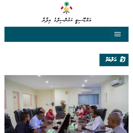
އައްޑޫސިޓީ ކައުންސިލްގެ އިދާރާ
ފޮޓޯ އަލްބަމް