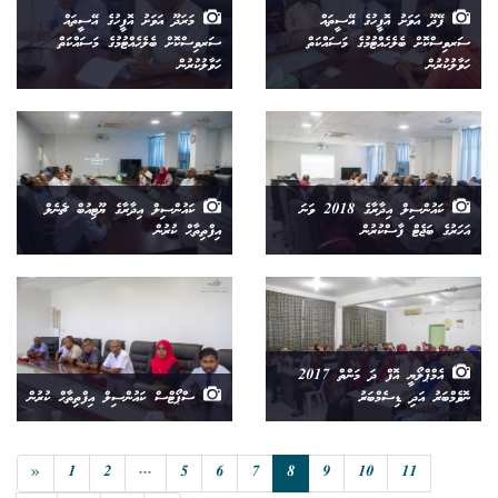
ފޭދޫ އަވަށު އޮފީހުގެ އޭސީތައް
މަރަދޫ އަވަށު އޮފީހުގެ އޭސީތައް
ސަރވިސްކޮށް ބެލެހެއްޓުމުގެ މަސައްކަތް
ސަރވިސްކޮށް ބެލެހެއްޓުމުގެ މަސައްކަތް
ހަވާލުކުރުން
ހަވާލުކުރުން
ކައުންސިލް އިދާރާގެ 2018 ވަނަ
ކައުންސިލް އިދާރާގެ ޔޫޓިއުބް ޗެނެލް
އަހަރުގެ ބަޖެޓް ފާސްކުރުން
އިފްތިތާޙް ކުރުން
އެމްޕްލޯޔީ އޮފް ދަ މަންތް 2017
ނޮވެމްބަރު އަދި ޑިސެމްބަރު
ސްޕޯޓްސް ކައުންސިލް އިފްތިތާޙް ކުރުން
«
1
2
...
5
6
7
8
9
10
11