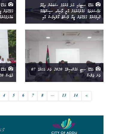
އައްޑޫ ސިޓީގައި އުދަ އެރުމުގެ ސަބަބުން ދިމާވާ
އައްޑޫ 
މައްސަލަތައް ހައްލުކުރުމަށް އާލީ ވޯނިންގ ސިސްޓަމެއް
ގުޅޭގޮތުން ޖ
ޤާއިމްކުރުމާ ގުޅޭގޮތުން ޒީރޯ ވޭސްޓް މޯލްޑިވްސް އާއި
ބައްދަލުކުރެއް
އައްޑޫ ސިޓީ ކައުންސިލްގެ 2020 ވަނަ އަހަރުގެ 07
އައްޑޫ 
ވަނަ ޖަލްސާ
ދުވަސް 2020 ފާހަގަކުރުން
4
5
6
7
8
...
13
14
»
ލޯކަ