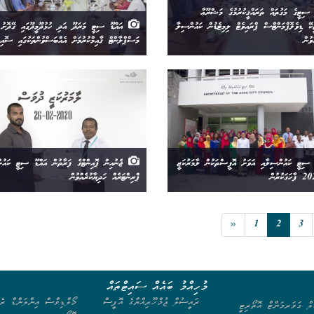
ސިޓީގެ މަގުތައް ތަރައްޤީކުރުމުގެ މަޝްރޫޢާ
ީކޭ ޑިވެލޮޕްމަންޓްސް ޕްރައިވެޓް ލިމިޓެޑުން ކައުންސިލާ
އައްޑޫ ސިޓީ މަރަދޫ އަދި ހުޅުދޫމީދޫގައި ގޭދޮށު
ވުން
މަސްޕްލާންޓް ޤާއިމްކުރުމަށް އެއްބަސްވުންތަކުގައި ސޮއިކު
ސިޓީ ކައުންސިލާއި އަވަށު އޮފީސްތަކުން ލާމަރުކަޒީ
ޖެނުއިން ޕޮއިންޓްގެ ފަރާތުން އައްޑޫ ސިޓީ ކައުނ
ޕްރިންޓަރެއް ހަދިޔާކުރެއްވުން
«
1
2
3
މުހިއްމު ބައެއް ސައިޓްތައް
ރައީސުލް ޖުމްހޫރިއްޔާގެ އޮފީސް
މޯލްޑިވްސް އިންލަންޑް ރެވ
ލް ގަވަރމަންޓް އޮތޯރިޓީ