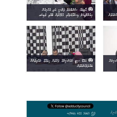
އޯޓިޒަމް، ސެރެބްރަލް ޕަލްސީ އަދި އެހެނިހެން
ރެއްވުން
ނިއުރޮލޮޖިކަލް ޑިސްއޯޑާތަކާއި ގުޅޭގޮތުން ބޭއްވި ވެބިނަރ
ްސިލަށް
އައްޑޫ ސިޓީ ކައުންސިލްގެ ފަރާތުން ހިތަދޫގެ ރައްޔިތުންނާ
ބައްދަލުކުރެއްވުން
ެނިއު
5003 688 (960)+