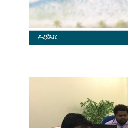
ޑައުންލޯޑްސް