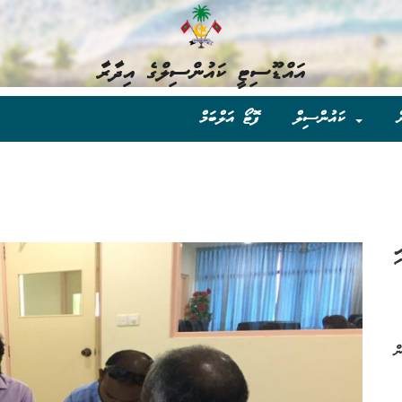
އައްޑޫސިޓީ ކައުންސިލްގެ އިދާރާ
ް
ކައުންސިލް
ފޮޓޯ އަލްބަމް
ި
ް