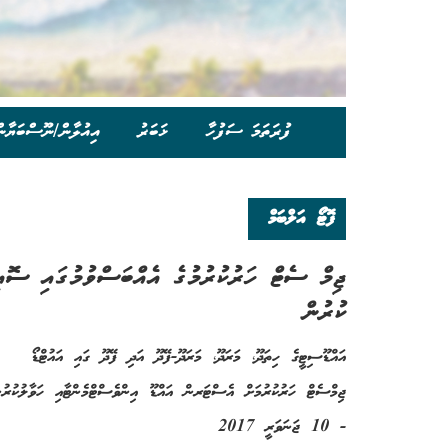
ފުރަތަމަ ސަފުހާ
ޚަބަރު
އިއުލާން/ނޫސްބަޔާނ
ފޮޓޯ އަލްބަމް
ޖިމް ސެޓް ހަރުކުރުމުގެ އެއްބަސްވުމުގައި ސޮއ
ކުރުން
އައްޑޫސިޓީގެ ހިތަދޫ، މަރަދޫ، މަރަދޫ-ފޭދޫ އަދި ފޭދޫ ގައި އައުޓްޑޯ
ޖިމްސެޓް ހަރުކުރުމަށް އެސްޓަރން އައްޑޫ އިންވެސްޓްމެންޓާއި ހަވާލުކުރުނ
- 10 ޖަނަވަރީ 2017