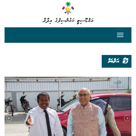
އައްޑޫސިޓީ ކައުންސިލްގެ އިދާރާ
ފޮޓޯ އަލްބަމް