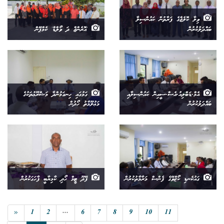
ވިލާ ކޮލެޖްގެ ފަރާތުން ކައުންސިލާ
ބައްދަލުކުރުން
'އޮރެންޖް ދަ ވޯލްޑް' ކެމްޕޭން
އެމް.ޑަބްލިއު.އެސް.ސީއިން ކައުންސިލާއި
ގަމުގައި ހިނގަމުންދާ މަޝްރޫޢުތަކުގެ
ބައްދަލުކުރުން
މަޢުލޫމާތު ހޯދުން
ގައުކެނޑި ކޯޒްވޭގެ ފެންސް މަރާމާތުކުރުން
ފޭދޫ ޓީމް ހޯދި ކާމިޔާބީ ފާހަގަކުރުން
«
1
2
...
6
7
8
9
10
11