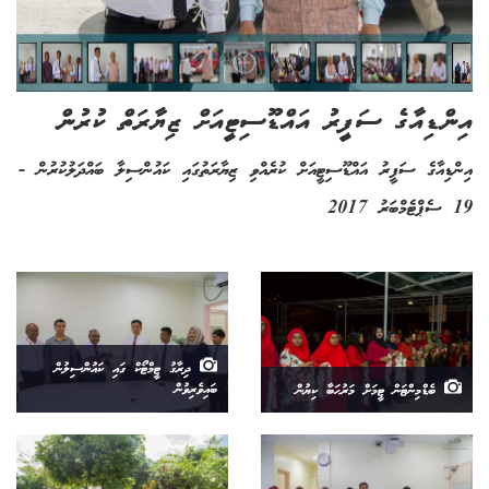
އިންޑިއާގެ ސަފީރު އައްޑޫސިޓީއަށް ޒިޔާރަތް ކުރުން
އިންޑިއާގެ ސަފީރު އައްޑޫސިޓީއަށް ކުރެއްވި ޒިޔާރަތުގައި ކައުންސިލާ ބައްދަލުކުރުން -
19 ސެޕްޓެމްބަރު 2017
ދިރާގު ޓީމްޓޯކް ގައި ކައުންސިލުން
ބެޑްމިންޓަން ޓީމަށް މަރުޙަބާ ކިޔުން
ބައިވެރިވުން