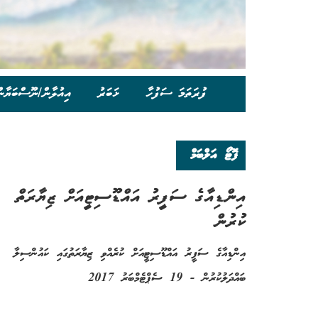
ފުރަތަމަ ސަފުހާ
ޚަބަރު
އިއުލާން/ނޫސްބަޔާނ
ފޮޓޯ އަލްބަމް
އިންޑިއާގެ ސަފީރު އައްޑޫސިޓީއަށް ޒިޔާރަތް
ކުރުން
އިންޑިއާގެ ސަފީރު އައްޑޫސިޓީއަށް ކުރެއްވި ޒިޔާރަތުގައި ކައުންސިލާ
ބައްދަލުކުރުން - 19 ސެޕްޓެމްބަރު 2017