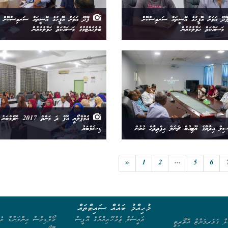
ޭދޫ އަވަށު އޮފީހުގެ އޭސީތައް ސަރވިސްކޮށް
ފޭދޫ އަވަށު އޮފީހުގެ އޭސީތައް ސަރވިސްކޮށް
ެ މަސައްކަތް ހަވާލުކުރުން
ބެލެހެއްޓުމުގެ މަސައްކަތް ހަވާލުކުރުން
އެމްޕްލޯޔީ އޮފް ދަ މަންތް 2017 ނޮ
ިލް އިދާރާގެ ޔޫޓިއުބް ޗެނެލް އިފްތިތާޙް ކުރުން
ޑިސެމްބަރު
«
1
2
...
5
6
މުހިއްމު ބައެއް ސައިޓްތައް
ރައީސުލް ޖުމްހޫރިއްޔާގެ އޮފީސް
މޯލްޑިވްސް އިންލަންޑް ރެވ
ލް ގަވަރމަންޓް އޮތޯރިޓީ