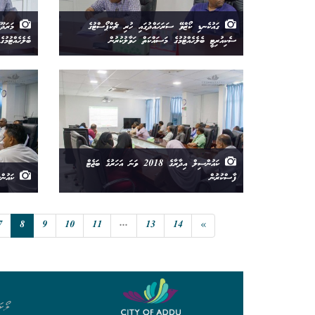
ގައުކެނޑި ކޯޒްވޭ ސަރަހައްދުގައި ހުރި ޗެކްޕޯސްޓުގެ
މަރަދޫފ
ސެކިއުރިޓީ ބެލެހެއްޓުމުގެ މަސައްކަތް ހަވާލުކުރުން
ބެލެހެއްޓުމުގ
ކައުންސިލް އިދާރާގެ 2018 ވަނަ އަހަރުގެ ބަޖެޓް
ފާސްކުރުން
ކައުންސ
7
8
9
10
11
...
13
14
»
ލޯކަ