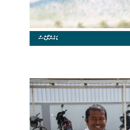
ޑައުންލޯޑްސް