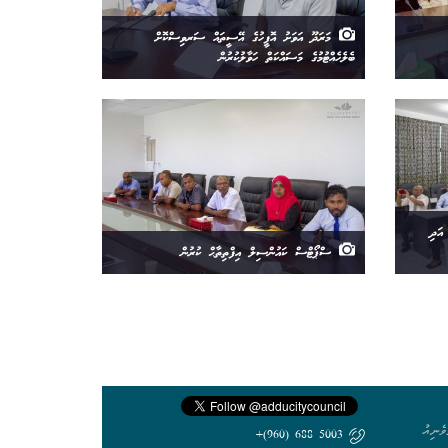
މަރަދޫ އަވަށު އޮފީހުގެ އޭސީތައް ސަރވިސްކޮށް
ބެލެހެއްޓުމުގެ މަސައްކަތް ހަވާލުކުރުން
ވެމްބަރު އަދި
ސްޕޯޓްސް ކައުންސިލް އިފްތިތާޙް ކުރުން
ެނިއު
5003 688 (960)+