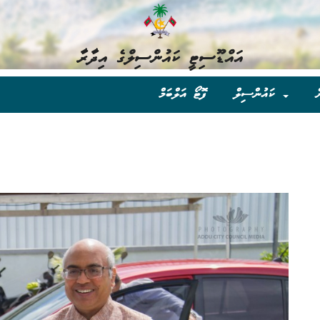
އައްޑޫސިޓީ ކައުންސިލްގެ އިދާރާ
ް
ކައުންސިލް
ފޮޓޯ އަލްބަމް