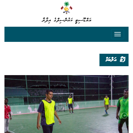
އައްޑޫސިޓީ ކައުންސިލްގެ އިދާރާ
ފޮޓޯ އަލްބަމް