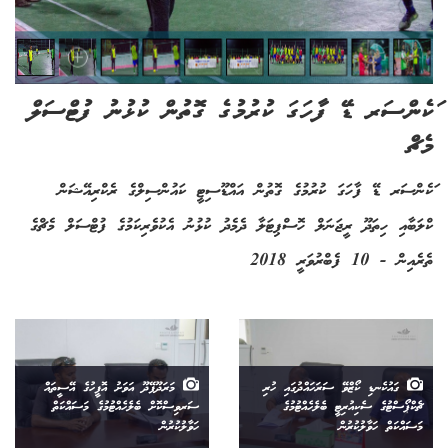
ަކެންސަރ ޑޭ ފާހަގަ ކުރުމުގެ ގޮތުން ކުޅުނު ފުޓްސަލް
މެޗް
ަކެންސަރ ޑޭ ފާހަގަ ކުރުމުގެ ގޮތުން އައްޑޫސިޓީ ކައުންސިލްގެ ރެކްރިއޭޝަން
ކްލަބާއި ހިތަދޫ ރީޖަނަލް ހޮސްޕިޓަލާ ދެމެދު ކުޅުނު އެކުވެރިކަމުގެ ފުޓްސަލް މެޗްގެ
ތެރެއިން - 10 ފެބްރުވަރީ 2018
ގައުކެނޑި ކޯޒްވޭ ސަރަހައްދުގައި ހުރި
މަރަދޫފޭދޫ އަވަށު އޮފީހުގެ އޭސީތައް
ޗެކްޕޯސްޓުގެ ސެކިއުރިޓީ ބެލެހެއްޓުމުގެ
ސަރވިސްކޮށް ބެލެހެއްޓުމުގެ މަސައްކަތް
މަސައްކަތް ހަވާލުކުރުން
ހަވާލުކުރުން