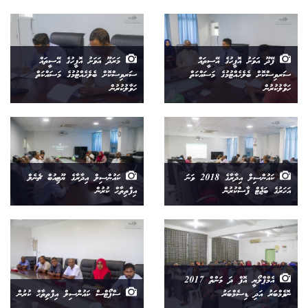
ފޭދޫ އަވަށު އޮފީހުގެ އޭސީތައް
މަރަދޫ އަވަށު އޮފީހުގެ އޭސީތައް
ސަރވިސްކޮށް ބެލެހެއްޓުމުގެ މަސައްކަތް
ސަރވިސްކޮށް ބެލެހެއްޓުމުގެ މަސައްކަތް
ހަވާލުކުރުން
ހަވާލުކުރުން
ކައުންސިލް އިދާރާގެ 2018 ވަނަ
ކައުންސިލް އިދާރާގެ ޔޫޓިއުބް ޗެނެލް
އަހަރުގެ ބަޖެޓް ފާސްކުރުން
އިފްތިތާޙް ކުރުން
އެމްޕްލޯޔީ އޮފް ދަ މަންތް 2017
ނޮވެމްބަރު އަދި ޑިސެމްބަރު
ސްޕޯޓްސް ކައުންސިލް އިފްތިތާޙް ކުރުން