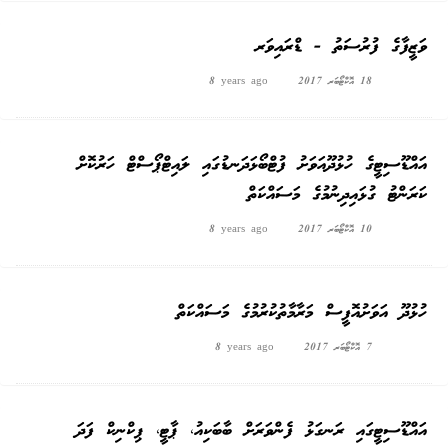
ވަޒީފާގެ ފުރުސަތު - ޑްރައިވަރ
18 އޮކްޓޯބަރ 2017
8 years ago
އައްޑޫސިޓީގެ ހުޅުދޫއަވަށު ފުޓްބޯޅަދަނޑުގައި ލައިޓްޕޯސްޓް ހަރުކޮށް
ކަރަންޓު ގުޅައިދިނުމުގެ މަސައްކަތް
10 އޮކްޓޯބަރ 2017
8 years ago
ހުޅުދޫ އަވަށުއޮފީސް މަރާމާތުކުރުމުގެ މަސައްކަތް
7 އޮކްޓޯބަރ 2017
8 years ago
އައްޑޫސިޓީގައި ރަނގަޅު ފެންވަރަށް ބާބަކިއު، ޕާޓީ، ޕިކްނިކް ފަދަ