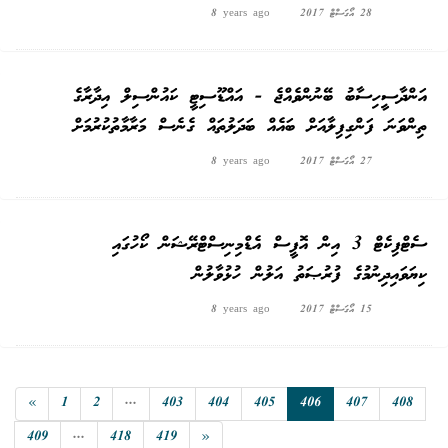
28 އޯގަސްޓް 2017
8 years ago
އަންދާސީހިސާބު ބޭނުންވެއްޖެ - އައްޑޫސިޓީ ކައުންސިލް އިދާރާގެ
ތިންވަނަ ފަންގިފިލާއަށް ބައެއް ބަދަލުތައް ގެނެސް މަރާމާތުކުރުމަށް
27 އޯގަސްޓް 2017
8 years ago
ސެޓްފިކެޓް 3 އިން އޮފީސް އެޑްމިނިސްޓްރޭޝަން ކޯހުގައި
ކިޔަވައިދިނުމުގެ ފުރުޞަތު އަލުން ހުޅުވާލުން
15 އޯގަސްޓް 2017
8 years ago
«
1
2
...
403
404
405
406
407
408
409
...
418
419
»