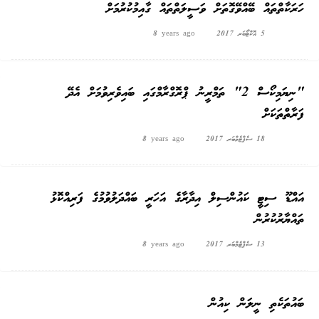
ހަރަކާތްތައް ބޭއްވޭގޮތަށް ވަސީލަތްތައް ގާއިމުކުރުމަށް
5 އޮކްޓޯބަރ 2017
8 years ago
"ނިޔަމިކޯސް 2" ތަމްރީނު ޕްރޮގްރާމްގައި ބައިވެރިވުމަށް އެދޭ
ފަރާތްތަކަށް
18 ސެޕްޓެމްބަރ 2017
8 years ago
އައްޑޫ ސިޓީ ކައުންސިލް އިދާރާގެ އަހަރީ ބައްދަލުވުމުގެ ފަރިއްކޮޅު
ތައްޔާރުކުރުން
13 ސެޕްޓެމްބަރ 2017
8 years ago
ބައުތަކެތި ނީލަން ކިއުން