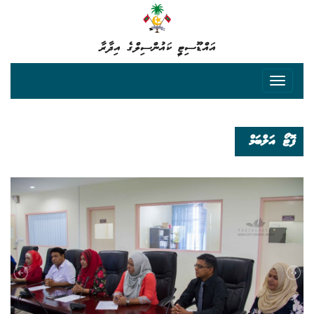
އައްޑޫސިޓީ ކައުންސިލްގެ އިދާރާ
ފޮޓޯ އަލްބަމް