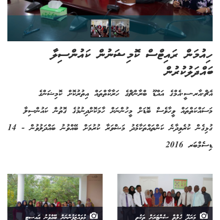
ހިއުމަން ރައިޓްސް ކޮމިޝަނުން ކައުންސިލާ
ބައްދަލުކުރުން
އެޗް.އާރ.ސީ.އެމްގެ އައްޑޫ ބްރާންޗްގެ ހަރާކާތްތައް އިތުރުކޮށް ކޮމިޝަންގެ
މަސައްކަތްތައް ވީހާވެސް ބޮޑަށް މީހުންނަށް ހާމަކޮށްދިނުމުގެ ގޮތުން ކައުންސިލާ
ގުޅިގެން ކުރެވިދާނެ ކަންތައްތަކާމެދު މަޝްވަރާ ކުރުމަށް ބޭއްވުނު ބައްދަލުވުން - 14
ޑިސެމްބަރ 2016
މަރަދޫ ހެލްތް ސެންޓަރަށް ތަކެތި
މުވައްޒަފުންނަށް ބޭއްވުނު އައިސީޓީ