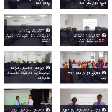
ކޮމިޓީއާ ދެމެދު ސޮައި ކުރުން
ޒިޔާރަތް ކުރުން
"ކޮންފްލިކްޓް މީޑިއޭޝަން،
ކޮމްޕްލެއިންޓްސް މެނޭޖްމެންޓް
ނެގޯޝިއޭޝަން އެންޑް ރެޒޮލިއުޝަން" ތަމްރީން
ސޮފްޓްވެއަރ ތަޢާރަފް ކުރުން
ޕްރޮގްރާމް
ޕޮލިހުންނާއި ކައުންސިލް އިންތިޚާބަށް
އެމްޕްލޯޔީ އޮފް ދަ މަންތް 2017
ކުރިމަތިލައްވާފައިވާ ކެންޑިޑޭޓުންނާ ކައުންސިލުން
ޖުލައި
ބައްދަލުކުރުން
އައްޑޫސިޓީ ކައުންސިލާއެކު ވިލާ ކޮލެޖުން
ކައުންސިލާއި ސީއެސްޓީއައި ދެމެދު