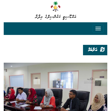
އައްޑޫސިޓީ ކައުންސިލްގެ އިދާރާ
ފޮޓޯ އަލްބަމް