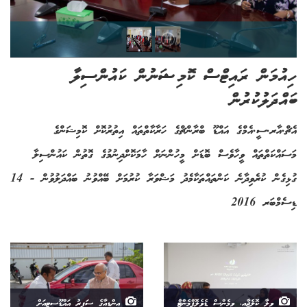
ހިއުމަން ރައިޓްސް ކޮމިޝަނުން ކައުންސިލާ
ބައްދަލުކުރުން
އެޗް.އާރ.ސީ.އެމްގެ އައްޑޫ ބްރާންޗްގެ ހަރާކާތްތައް އިތުރުކޮށް ކޮމިޝަންގެ
މަސައްކަތްތައް ވީހާވެސް ބޮޑަށް މީހުންނަށް ހާމަކޮށްދިނުމުގެ ގޮތުން ކައުންސިލާ
ގުޅިގެން ކުރެވިދާނެ ކަންތައްތަކާމެދު މަޝްވަރާ ކުރުމަށް ބޭއްވުނު ބައްދަލުވުން - 14
ޑިސެމްބަރ 2016
ވިލާ ކޮލެޖާއި، ވިމެންސް ޑެވެލޮޕްމެންޓް
އިންޑިއާގެ ސަފީރު އައްޑޫސިޓީއަށް