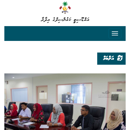
އައްޑޫސިޓީ ކައުންސިލްގެ އިދާރާ
ފޮޓޯ އަލްބަމް