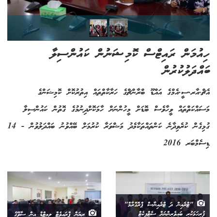
ހިއުމަން ރައިޓްސް ކޮމިޝަނުން ކައުންސިލާ
ބައްދަލުކުރުން
އެޗް.އާރ.ސީ.އެމްގެ އައްޑޫ ބްރާންޗްގެ ހަރާކާތްތައް އިތުރުކޮށް ކޮމިޝަންގެ
މަސައްކަތްތައް ވީހާވެސް ބޮޑަށް މީހުންނަށް ހާމަކޮށްދިނުމުގެ ގޮތުން ކައުންސިލާ
ގުޅިގެން ކުރެވިދާނެ ކަންތައްތަކާމެދު މަޝްވަރާ ކުރުމަށް ބޭއްވުނު ބައްދަލުވުން - 14
ޑިސެމްބަރ 2016
"ޓްރެއިން ދަ ޓްރެއިނާސް ޕްރޮގްރާމް"
ފުރިހަމަކުރި ބައިވެރިންނަށް ސެޓްފިކެޓް
ރިޔަން ޕްރައިވެޓް ލިމިޓްޑް އިން ސާވޭގެ