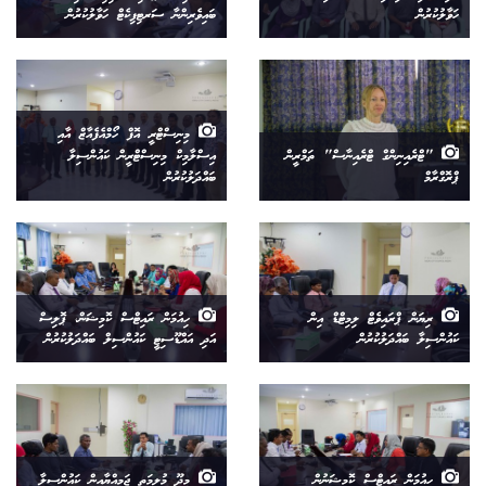
ހަވާލުކުރުން
ބައިވެރިންނާ ސަރޓިފިކެޓް ހަވާލުކުރުން
މިނިސްޓްރީ އޮފް ހޯމްއެފެއާޒް އާއި
"ޓްރެއިނިންގް ޓްރެއިނާސް" ތަމްރީން
އިސްލާމިކް މިނިސްޓްރީން ކައުންސިލާ
ޕްރޮގްރާމް
ބައްދަލުކުރުން
ރިޔަން ޕްރައިވެޓް ލިމިޓްޑް އިން
ހިއުމަން ރައިޓްސް ކޮމިޝަން، ޕޮލިސް
ކައުންސިލާ ބައްދަލުކުރުން
އަދި އައްޑޫސިޓީ ކައުންސިލް ބައްދަލުކުރުން
ހިއުމަން ރައިޓްސް ކޮމިޝަނުން
މީދޫ މުލިމަތި ޖަމިއްޔާއިން ކައުންސިލާ