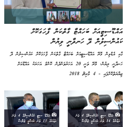
އައްޑޫސިޓީއަށް ބަހައްޓާ ގާތްކަން ފާހަގަކޮށް
ކައުންސިލުން ދޭ ހަނދާނީ ލިޔުން
ގާއި އެޑްވިން މޮރޭ އައްޑޫސިޓީއަށް ބަހައްޓާ ގާތްކަން ފާހަގަކޮށް ކައުންސިލުން ދޭ
ހަނދާނީ ލިޔުން. މޮރޭ ވަނީ 20 އަހަރުވަންދެން ކޮންމެ އަހަރަކު އައްޑޫއަށް
ޒިޔާރަތްކޮށްފައި - 4 މާރިޗު 2018
އައްޑޫ ސިޓީ ކައުންސިލްގެ 4 ވަނަ
އައްޑޫ ސިޓީ ކައުންސިލްގެ 4 ވަނަ
ދައުރުގެ 14 ވަނަ ރަސްމީ ޖަލްސާ
ދައުރުގެ 13 ވަނަ ރަސްމީ ޖަލްސާ