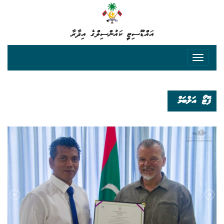
އައްޑޫސިޓީ ކައުންސިލްގެ އިދާރާ
ފޮޓޯ އަލްބަމް