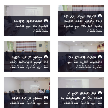
ރައްޔިތުންގެ މަޖިލީހުގެ ހިތަދޫ ދެކުނު
ދާއިރާގެ ޢިއްޒަތްތެރި މެންބަރު، އަލްފާޟިލް
އެންވަޔަރަންމަންޓަލް ޕްރޮޓެކްޝަން
އިބްރާހިމް ނާޒިލް އައްޑޫ ސިޓީ ކައުންސިލާ
އެޖެންސީން އައްޑޫ ސިޓީ ކައުންސިލާ
ބައްދަލުކުރެއްވުން
ބައްދަލުކުރެއްވުން
މޯލްޑިވްސް ޓްރާންސްޕޯޓް އެންޑް
މިނިސްޓްރީ އޮފް ޔޫތު، ސްޕޯޓްސް
ކޮންޓްރެކްޓިންގ ކޮމްޕެނީން އައްޑޫ ސިޓީ
އެންޑް ކޮމިއުނިޓީ އެމްޕަވަރމަންޓްގެ ފަރާތުން
ކައުންސިލާ ބައްދަލުކުރެއްވުން
އައްޑޫ ސިޓީ ކައުންސިލާ ބައްދަލުކުރެއްވުން
ލޯކަލް ގަވަރމަންޓް އޮތޯރިޓީ އާއި
ނޭޝަނަލް ބިއުރޯ އޮފް ސްޓެޓިސްޓިކްސް އިން
މިނިސްޓްރީ އޮފް ފޮރިން އެފެއާޒުން
އައްޑޫ ސިޓީ ކައުންސިލާ ބައްދަލުކުރެއްވުން
އައްޑޫ ސިޓީ ކައުންސިލާ ބައްދަލުކުރެއްވުން