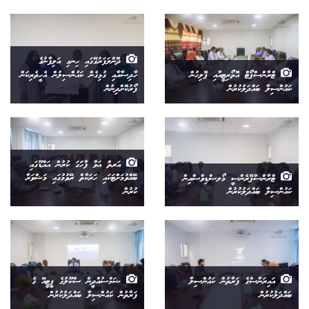
ދޮންލަފަރުގޭގައި ހިނގި އަލިފާނުގެ
ޓްރާންސްޕޯޓް އޮތޯރިޓީއާއި ޕޮލިހުން
ހާދިސާއާއި ގުޅިގެން ކައުންސިލުން އެހީތެރިކަން
ކައުންސިލާ ބައްދަލުކުރުން
ފޯރުކޮށްދިނުން
އަރތް އަވާ ފާހަަގަ ކުރުން އައްޑޫގައި
ޓްރާންސްޕޭރެންސީ މޯލސްޑިވްސްއިން
ބޭއްވުމަށްޓަކައި ހަރަކާތް ރޭވުމުގައި މަޝްވަރާ
ކައުންސިލާ ބައްދަލުކުރުން
ކުރުން
އައިރަނާސްގެ ފަރާތުން ކައުންސިލާ
ޝަމްސުއްދީން ސްކޫލުގެ ޕީޓީއޭ ގެ
ބައްދަލުކުރުން
ފަރާތުން ކައުންސިލާ ބައްދަލުކުރުން