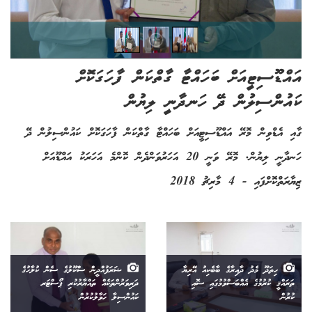
އައްޑޫސިޓީއަށް ބަހައްޓާ ގާތްކަން ފާހަގަކޮށް
ކައުންސިލުން ދޭ ހަނދާނީ ލިޔުން
ގާއި އެޑްވިން މޮރޭ އައްޑޫސިޓީއަށް ބަހައްޓާ ގާތްކަން ފާހަގަކޮށް ކައުންސިލުން ދޭ
ހަނދާނީ ލިޔުން. މޮރޭ ވަނީ 20 އަހަރުވަންދެން ކޮންމެ އަހަރަކު އައްޑޫއަށް
ޒިޔާރަތްކޮށްފައި - 4 މާރިޗު 2018
ހިތަދޫ މެދު ދާއިރާގެ ބާބެކިއު އޭރިޔާ
ޝަރަފުއްދީން ސްކޫލުގެ ސެން ކުލާހުގެ
ތަރައްޤީ ކުރުމުގެ އެއްބަސްވުމުގައި ސޮއި
ދަރިވަރުންތަކެއް ތައްޔާރުކުރި ޕޯސްޓަރ
ކުރުން
ކައުންސިލާ ހަވާލުކުރުން