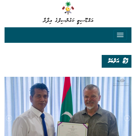
އައްޑޫސިޓީ ކައުންސިލްގެ އިދާރާ
ފޮޓޯ އަލްބަމް