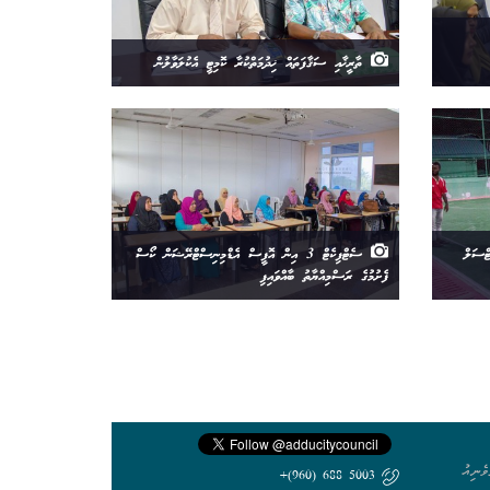
ތާރީޚާއި ސަޤާފަތައް ޚިދުމަތްކުރާ ކޮމިޓީ އެކުލަވާލުން
ްސަލް
ސެޓްފިކެޓް 3 އިން އޮފީސް އެޑްމިނިސްޓްރޭޝަން ކޯސް
ފެށުމުގެ ރަސްމިއްޔާތު ބާއްވައިފި
ެނިއު
5003 688 (960)+