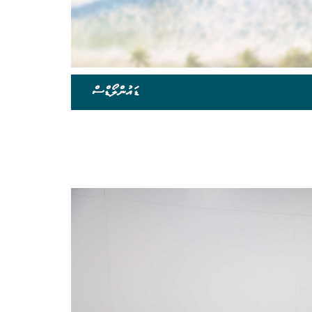
ޑައުންލޯޑްސް