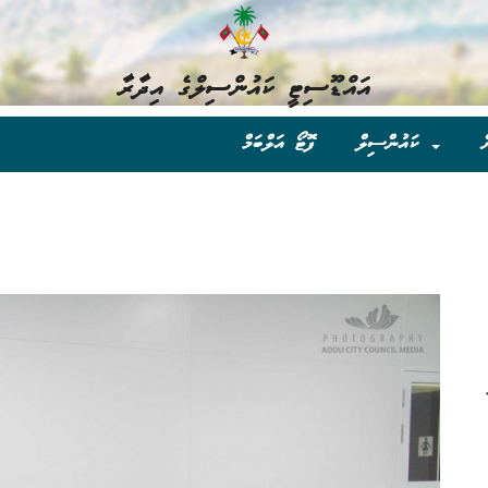
އައްޑޫސިޓީ ކައުންސިލްގެ އިދާރާ
ް
ކައުންސިލް
ފޮޓޯ އަލްބަމް