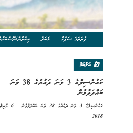
ފުރަތަމަ ސަފުހާ
ޚަބަރު
އިއުލާން/ނޫސްބަޔާނ
ފޮޓޯ އަލްބަމް
ކައުންސިލްގެ 3 ވަނަ ދައުރުގެ 38 ވަނަ
ބައްދަލުވުން
ކައުންސިލްގެ 3 ވަނަ ދައުރުގެ 38 ވަނަ ބައްދަލުވުން - 6 މާރިޗު
2018