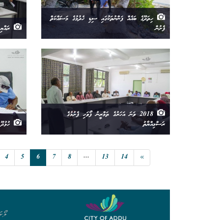
ހިތަދޫގެ ބައެއް ފަންނުތަކުގައި ސިޑި ހެދުމުގެ މަސައްކަތް
ފެށުން
ރައްޔިތ
2018 ވަނަ އަހަރުގެ ތަމްރީނު ފޯވަހި ފެށުމުގެ
ރަސްމިއްޔާތު
ހުޅުދޫ 
4
5
6
7
8
...
13
14
»
ލޯކަ