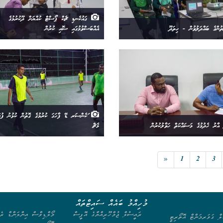
ގައުކެނޑި ޗެކް ޕޯސްޓް ކުއްޔަށް ދޫކުރުމުގެ
ުންގެ ބައްދަލުވުން - ހިތަދޫ
އެއްބަސްވުމުގައި ސޮއި ކުރުން
ަކެންސަރ ޑޭ ފާހަގަ ކުރުމުގެ ގޮތުން ކުޅުނު ފުޓ
އާރު ހެދުމުގެ މަސައްކަތް ހަވާލުކުރުން
މެޗް
«
1
2
3
މުހިއްމު ބައެއް ސައިޓްތައް
ރައީސުލް ޖުމްހޫރިއްޔާގެ އޮފީސް
މޯލްޑިވްސް އިންލަންޑް ރެވ
ލް ގަވަރމަންޓް އޮތޯރިޓީ