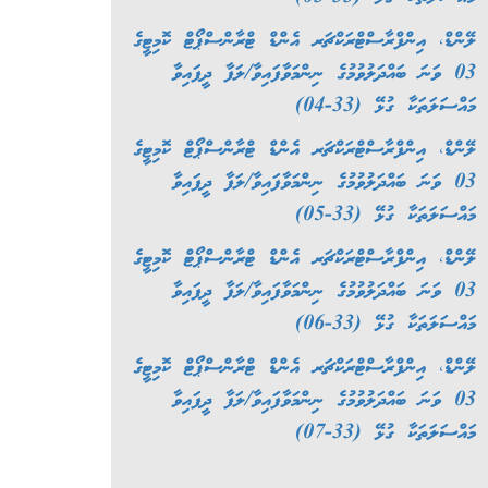
ލޭންޑް، އިންފްރާސްޓްރަކްޗަރ އެންޑް ޓްރާންސްޕޯޓް ކޮމިޓީގެ
03 ވަނަ ބައްދަލުވުމުގެ ނިންމަވާފައިވާ/ލަފާ ދީފައިވާ
މައްސަލަތަކާ ގުޅޭ (33-04)
ލޭންޑް، އިންފްރާސްޓްރަކްޗަރ އެންޑް ޓްރާންސްޕޯޓް ކޮމިޓީގެ
03 ވަނަ ބައްދަލުވުމުގެ ނިންމަވާފައިވާ/ލަފާ ދީފައިވާ
މައްސަލަތަކާ ގުޅޭ (33-05)
ލޭންޑް، އިންފްރާސްޓްރަކްޗަރ އެންޑް ޓްރާންސްޕޯޓް ކޮމިޓީގެ
03 ވަނަ ބައްދަލުވުމުގެ ނިންމަވާފައިވާ/ލަފާ ދީފައިވާ
މައްސަލަތަކާ ގުޅޭ (33-06)
ލޭންޑް، އިންފްރާސްޓްރަކްޗަރ އެންޑް ޓްރާންސްޕޯޓް ކޮމިޓީގެ
03 ވަނަ ބައްދަލުވުމުގެ ނިންމަވާފައިވާ/ލަފާ ދީފައިވާ
މައްސަލަތަކާ ގުޅޭ (33-07)