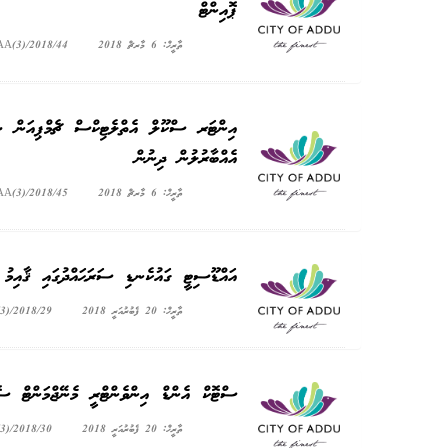
ޕޮއިންޓް
ތާރީޚް: 6 މާރޗް 2018
AA(3)/2018/44
އެއްބާރުލުން ދިނުން
ތާރީޚް: 6 މާރޗް 2018
AA(3)/2018/45
އައްޑޫސިޓީ ގައުކެނޑި ސަރަޙައްދުގައި ޤާއިމު
ތާރީޚް: 20 ފެބުރުއަރީ 2018
3)/2018/29
ސްޓޮކް އެންޑް އިންވެންޓްރީ މެނޭޖްމަންޓް ސޮ
ތާރީޚް: 20 ފެބުރުއަރީ 2018
3)/2018/30