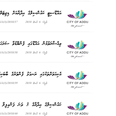
އައްޑޫސިޓީ ކައުންސިލްގެ އިދާރާއަށް ޑިޖިޓަ
ތާރީޚް: 6 މާރޗް 2018
AA(3)/2018/37
ވިއްސާރަވުމުން އައްޑޫގައި ފެންބޮޑުވާ ސަރަޙައ
ތާރީޚް: 6 މާރޗް 2018
AA(3)/2018/38
އެކިއަވަށްތަކުގައި ރަނގަޅު ފެންވަރުގެ ބާބަކި
ތާރީޚް: 6 މާރޗް 2018
AA(3)/2018/39
ކައުންސިލްގެ އިދާރާގެ 3 ވަނަ ފަންގިފިލާ މަރާމާތުކުރުމުގެ މަސައްކަތް ކުރިއަށް ގެންދިއުމުގައި ގޮތެއްނިންމުން
ތާރީޚް: 6 މާރޗް 2018
AA(3)/2018/40