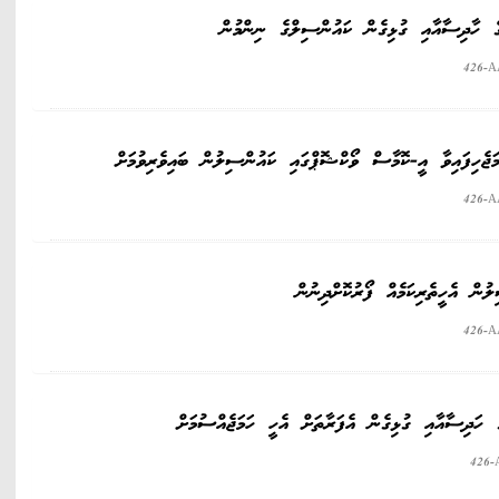
ގެ ހާދިސާއާއި ގުޅިގެން ކައުންސިލްގެ ނިންމުން
426-A
ަޖެހިފައިވާ އީ-ކޮމާސް ވޯކްޝޮޕްގައި ކައުންސިލުން ބައިވެރިވުމަށް
426-A
ުން އެހީތެރިކަމެއް ފޯރުކޮށްދިނުން
426-A
 ހަދިސާއާއި ގުޅިގެން އެފަރާތަށް އެހީ ހަމަޖެއްސުމަށް
426-