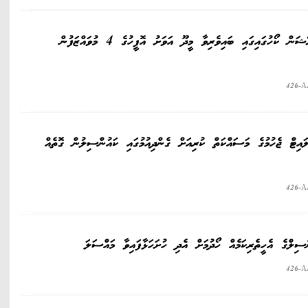
ސެޓްފިކެޓް 3 އިން އޮފީސް އެޑްމިނިސްޓްރޭޝަން ކޯހުގައިގައި ބައިވެރިވާ މީދޫ އަވަށު އޮފީހުގެ 4 މުވައްޒަފުން
426-A
ައިޓް ޖެހުމުގެ މަސައްކަތް ކުރިއަށް ގެންދިއުމުގައި ކައުންސިލުން ގޮތެއް
426-A
ލްގެ އެހީތެރިކަމެއް ހޯދުމަށް އެދި ހުށަހަޅާފައިވާ މައްސަލަ
426-A