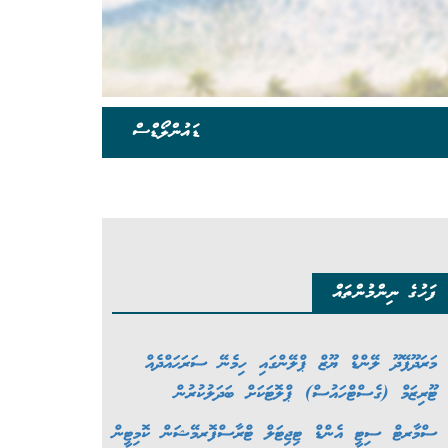
ޑައުންލޯޑްސް
ފަހުގެ ނިންމުންތައް
މަރަދޫފޭދޫ ލޭންޑް ޔޫޒް ޕްލޭންގައި ހިމެނޭ ސަރަޙައްދެއް
ޓޫރިޒަމް (ގެސްޓްހައުސް) ޕްލޮޓަކަށް ބަދަލުކުރުން
ސްމާރޓް ސިޓީ އެންޑް ޓިޖިޓަލް ޓްރާސްފޮރމޭޝަން ކޮމިޓީން