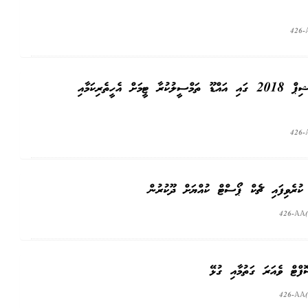
426-
އިންޓަރ ސްކޫލް އެތްލެޓިކްސް ޗެމްޕިއަން ޝިޕް 2018 ގައި އައްޑޫ ތަމްސީލުކުރާ ޓީމަށް އެހީތެރިކަމާއި
426-
 ކުރެވިފައި ޗެކް ޕޯސްޓް ކުއްޔަށް ދޫކުރުން
426-AA(
ފްޓް ވެއަރަ ގަތުމާއި ގުޅޭ
426-AA(