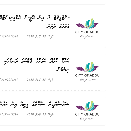
އެއްގަމު ދަތުރު
ތާރީޚް: 13 މާރޗް 2018
A(3)/2018/46
އައްޑޫ ހުޅުދޫ އަވަށުގެ ފުޓްބޯޅަ ދަނޑުގައި ލ
ނިންމުން
ތާރީޚް: 13 މާރޗް 2018
A(3)/2018/47
ޝަމްސުއްދީން ސްކޫލްގެ ޕީޓީއޭ އިން ކައުންސި
ތާރީޚް: 13 މާރޗް 2018
A(3)/2018/48