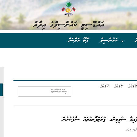
އައްޑޫސިޓީ ކައުންސިލްގެ އިދާރާ
ް
ކައުންސިލް
ފޮޓޯ އަލްބަމް
2017
2018
2019
ފައިވާ ސްވިމިންގ ޕްލެޓްފޯރމްތައް ސާފުކުރުން
426-AA