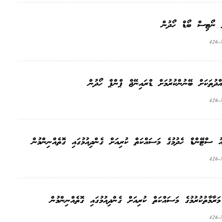
ލް ނޯޓިސް ބޯޑް ހޯދުން
426-
ްދުތަކަށް ބޭނުންކުރުމަށް ޑްރައިނޭޖް ޕްންޕް ހޯދުން
426-
އު ސްޓޭންޑް ހެދުމުގެ މަސައްކަތް ކުރިއަށް ގެންދިއުމުގައި ގޮތެއްނިންމުން
426-
426-