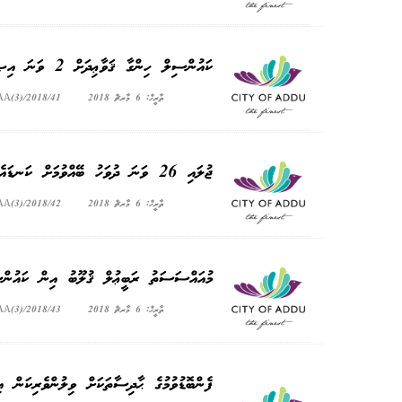
ކައުންސިލް ހިންގާ ޤަވާޢިދަށް 2 ވަނަ އިޞްލާޙު ގެނައުމާއި ގުޅިގެން އެ އިޞްލާޙުތައް ފާސްކުރުން
ތާރީޚް: 6 މާރޗް 2018
AA(3)/2018/41
ޖުލައި 26 ވަނަ ދުވަހު ބޭއްވުމަށް ކަނޑައެޅިފައިވާ ބައިސިކަލް ރޭސް ބޭއްވުމާއި ގުޅޭގޮތުން
ތާރީޚް: 6 މާރޗް 2018
AA(3)/2018/42
މުއައްސަސަތު ރަބީޢުލް ޤުލޫބު އިން ކައުންސިލ
ތާރީޚް: 6 މާރޗް 2018
AA(3)/2018/43
ފެންބޮޑުވުމުގެ ޙާދިސާތަކަށް ވިލުންވެރިކަން 