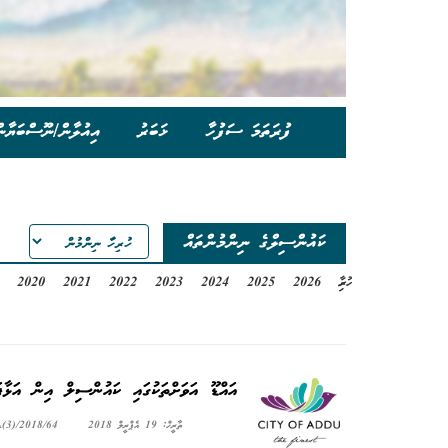
ފުރަތަމަ ސަފުހާ
ޚަބަރު
އިއުލާން/ނޫސްބަޔާނ
ކައުންސިލްގެ ނިންމުންތައް
ހުރިހާ
2026
2025
2024
2023
2022
2021
2020
އައްޑޫ އަވަށްތަކުގައި ކައުންސިލް އިން އަޅާ
ތާރީޚް: 19 އެޕްރީލް 2018
(3)/2018/64