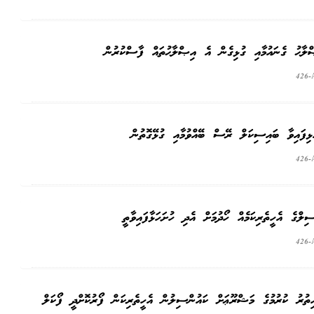
426-
426-
ްގެ އެހީތެރިކަމެއް ހޯދުމަށް އެދި ހުށަހަޅާފައިވާތީ
426-
އިތުރު ކުރުމުގެ މަޝްރޫޢަށް ކައުންސިލުން އެހީތެރިކަން ފޯރުކޮށްދީ ފޯކަލް