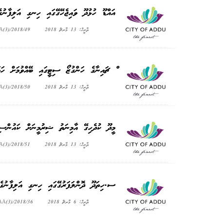
އައްޑޫ ހުޅުދޫ ވައިޖެހޭގޭގައި ހިނގި އަލިފާނު
ތާރީޚް: 13 މާރޗް 2018
A(3)/2018/49
ް ޗައިނާގެ ހަންގުޒޯ ސިޓީގައި ބޭއްވުމަށް ހަމ
ތާރީޚް: 13 މާރޗް 2018
A(3)/2018/50
މީދޫ ކުދެހިގޭ އާމިނަތު ޝިރުމީނަށް ކައުންސިލ
ތާރީޚް: 13 މާރޗް 2018
A(3)/2018/51
ސ.ހިތަދޫ ދޮންލަފަރުގޭގައި ހިނގި އަލިފާނުގެ
ތާރީޚް: 6 މާރޗް 2018
AA(3)/2018/36