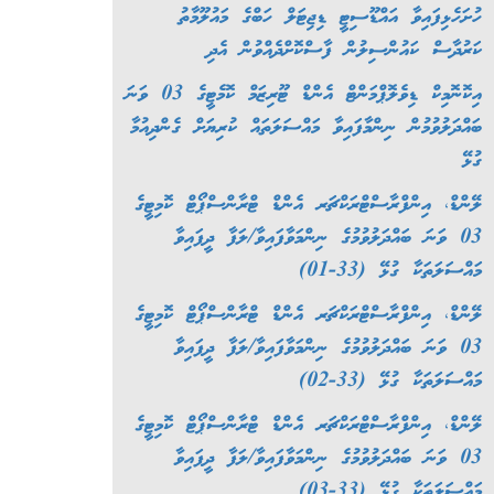
ހުށަހެޅިފައިވާ އައްޑޫސިޓީ ޑިޖިޓަލް ހަބްގެ މައުލޫމާތު
ކަރުދާސް ކައުންސިލުން ފާސްކޮށްދެއްވުން އެދި
އިކޮނޮމިކް ޑިވެލޮޕްމަންޓް އެންޑް ޓޫރިޒަމް ކޮމެޓީގެ 03 ވަނަ
ބައްދަލުވުމުން ނިންމާފައިވާ މައްސަލަތައް ކުރިޔަށް ގެންދިއުމާ
ގުޅޭ
ލޭންޑް، އިންފްރާސްޓްރަކްޗަރ އެންޑް ޓްރާންސްޕޯޓް ކޮމިޓީގެ
03 ވަނަ ބައްދަލުވުމުގެ ނިންމަވާފައިވާ/ލަފާ ދީފައިވާ
މައްސަލަތަކާ ގުޅޭ (33-01)
ލޭންޑް، އިންފްރާސްޓްރަކްޗަރ އެންޑް ޓްރާންސްޕޯޓް ކޮމިޓީގެ
03 ވަނަ ބައްދަލުވުމުގެ ނިންމަވާފައިވާ/ލަފާ ދީފައިވާ
މައްސަލަތަކާ ގުޅޭ (33-02)
ލޭންޑް، އިންފްރާސްޓްރަކްޗަރ އެންޑް ޓްރާންސްޕޯޓް ކޮމިޓީގެ
03 ވަނަ ބައްދަލުވުމުގެ ނިންމަވާފައިވާ/ލަފާ ދީފައިވާ
މައްސަލަތަކާ ގުޅޭ (33-03)