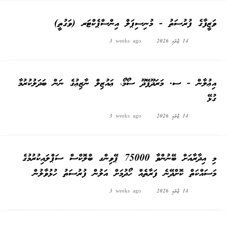
ވަޒީފާގެ ފުރުސަތު - މުނިސިޕަލް އިންސްޕެކްޓަރ (ވަގުތީ)
14 ޖުލައި 2026
3 weeks ago
އިޢުލާން - ސ. މަރަދޫފޭދޫ ސޯމޯ، ޢައުޒިލް ނާޒިޢުގެ ނަން ބަދަލުކުރުމާ
ގުޅޭ
14 ޖުލައި 2026
3 weeks ago
މި އިދާރާއަށް ބޭނުންވާ 75000 ޕޭވިންގ ބްލޮކްސް ސަޕްލައިކުރުމުގެ
މަސައްކަތް ކޮށްދޭނެ ފަރާތެއް ހޯދުމަށް އަލުން ފުރުސަތު ހުޅުވާލުން
14 ޖުލައި 2026
3 weeks ago