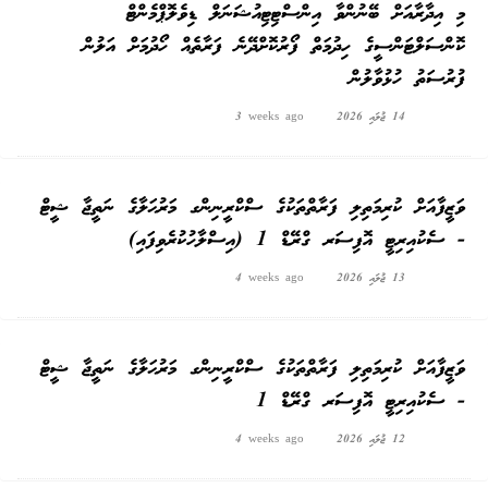
މި އިދާރާއަށް ބޭނުންވާ އިންސްޓިޓިއުޝަނަލް ޑިވެލޮޕްމެންޓް
ކޮންސަލްޓަންސީގެ ހިދުމަތް ފޯރުކޮށްދޭނެ ފަރާތެއް ހޯދުމަށް އަލުން
ފުރުސަތު ހުޅުވާލުން
14 ޖުލައި 2026
3 weeks ago
ވަޒީފާއަށް ކުރިމަތިލި ފަރާތްތަކުގެ ސްކްރީނިންގ މަރުޙަލާގެ ނަތީޖާ ޝީޓް
- ސެކުއިރިޓީ އޮފިސަރ ގްރޭޑް 1 (އިސްލާހުކުރެވިފައި)
13 ޖުލައި 2026
4 weeks ago
ވަޒީފާއަށް ކުރިމަތިލި ފަރާތްތަކުގެ ސްކްރީނިންގ މަރުޙަލާގެ ނަތީޖާ ޝީޓް
- ސެކުއިރިޓީ އޮފިސަރ ގްރޭޑް 1
12 ޖުލައި 2026
4 weeks ago