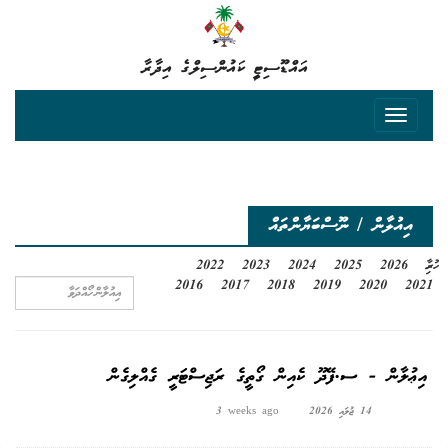
އައްޑޫސިޓީ ކައުންސިލްގެ އިދާރާ
އިއުލާން / ނޫސްބަޔާންތައް
ހުރިހާ
2026
2025
2024
2023
2022
2016
2017
2018
2019
2020
2021
އިޢުލާން - ސ.ފޭދޫ ކެއިން ގޯތީގެ ރަޖިސްޓަރީ ގެއްލިގެން
14 ޖުލައި 2026
3 weeks ago