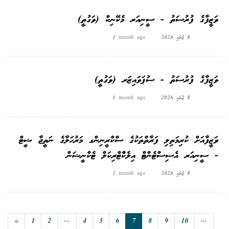
ވަޒީފާގެ ފުރުސަތު - ސީނިއަރ މެކޭނިކް (ވަގުތީ)
8 ޖުލައި 2026
1 month ago
ވަޒީފާގެ ފުރުސަތު - ސުޕަވައިޒަރ (ވަގުތީ)
8 ޖުލައި 2026
1 month ago
ވަޒީފާއަށް ކުރިމަތިލި ފަރާތްތަކުގެ ސްކްރީނިންގ މަރުޙަލާގެ ނަތީޖާ ޝީޓް
- ސީނިއަރ އެސިސްޓެންޓް އިލެކްްޓްރިކަލް ޓެކްނީޝަން
8 ޖުލައި 2026
1 month ago
«
1
2
...
4
5
6
7
8
9
10
...