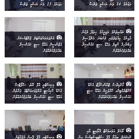
ދައުރުގެ 14 ވަނަ ރަސްމީ ޖަލްސާ
ދައުރުގެ 13 ވަނަ ރަސްމީ ޖަލްސާ
ރައްޔިތުންގެ މަޖިލީހުގެ ހިތަދޫ ދެކުނު
ދާއިރާގެ ޢިއްޒަތްތެރި މެންބަރު، އަލްފާޟިލް
އެންވަޔަރަންމަންޓަލް ޕްރޮޓެކްޝަން
އިބްރާހިމް ނާޒިލް އައްޑޫ ސިޓީ ކައުންސިލާ
އެޖެންސީން އައްޑޫ ސިޓީ ކައުންސިލާ
ބައްދަލުކުރެއްވުން
ބައްދަލުކުރެއްވުން
މޯލްޑިވްސް ޓްރާންސްޕޯޓް އެންޑް
މިނިސްޓްރީ އޮފް ޔޫތު، ސްޕޯޓްސް
ކޮންޓްރެކްޓިންގ ކޮމްޕެނީން އައްޑޫ ސިޓީ
އެންޑް ކޮމިއުނިޓީ އެމްޕަވަރމަންޓްގެ ފަރާތުން
ކައުންސިލާ ބައްދަލުކުރެއްވުން
އައްޑޫ ސިޓީ ކައުންސިލާ ބައްދަލުކުރެއްވުން
ލޯކަލް ގަވަރމަންޓް އޮތޯރިޓީ އާއި
ނޭޝަނަލް ބިއުރޯ އޮފް ސްޓެޓިސްޓިކްސް އިން
މިނިސްޓްރީ އޮފް ފޮރިން އެފެއާޒުން