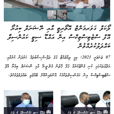
ލޯކަލް ގަވަރމަންޓް އޮތޯރިޓީ އާއި ނޭޝަނަލް ބިއުރޯ
އޮފް ސްޓެޓިސްޓިކްސް އިން އައްޑޫ ސިޓީ ކައުންސިލާ
ބައްދަލުކުރެއްވުން
07 ޖަނަވަރީ 2021: މިއީ ތިމާވެއްޓާ ގުޅެ ތަފާސްހިސާބުތައް ހަރުދަނާ ކުރުމާއި،
އަތޮޅުތަކުގައި ކުނި މެނޭޖްކުރުމާ ގުޅޭ ގޮތުން އެލް.ޖީ.އޭ އާއި ނޭޝަނަލް ބިއުރޯ އޮފް
ސްޓެޓިސްޓިކްސް އިން ކައުންސިލްތަކާއެކު އޮންލައިންކޮށް ބޭއްވެވި ބައްދަލުވުމެކެވެ.
އައްޑޫ ސިޓީ ކައުންސިލްގެ 4 ވަނަ
އައްޑޫ ސިޓީ ކައުންސިލްގެ 4 ވަނަ