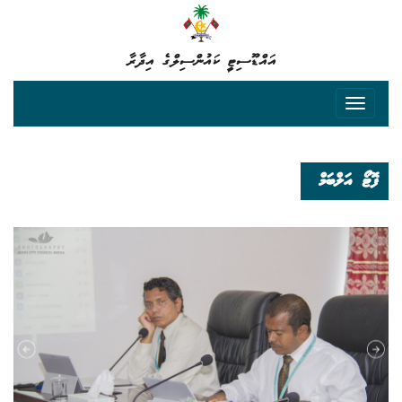
އައްޑޫސިޓީ ކައުންސިލްގެ އިދާރާ
ފޮޓޯ އަލްބަމް