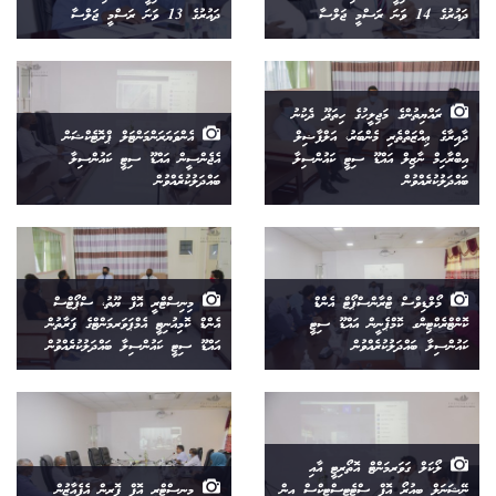
ދައުރުގެ 14 ވަނަ ރަސްމީ ޖަލްސާ
ދައުރުގެ 13 ވަނަ ރަސްމީ ޖަލްސާ
ރައްޔިތުންގެ މަޖިލީހުގެ ހިތަދޫ ދެކުނު
ދާއިރާގެ ޢިއްޒަތްތެރި މެންބަރު، އަލްފާޟިލް
އެންވަޔަރަންމަންޓަލް ޕްރޮޓެކްޝަން
އިބްރާހިމް ނާޒިލް އައްޑޫ ސިޓީ ކައުންސިލާ
އެޖެންސީން އައްޑޫ ސިޓީ ކައުންސިލާ
ބައްދަލުކުރެއްވުން
ބައްދަލުކުރެއްވުން
މޯލްޑިވްސް ޓްރާންސްޕޯޓް އެންޑް
މިނިސްޓްރީ އޮފް ޔޫތު، ސްޕޯޓްސް
ކޮންޓްރެކްޓިންގ ކޮމްޕެނީން އައްޑޫ ސިޓީ
އެންޑް ކޮމިއުނިޓީ އެމްޕަވަރމަންޓްގެ ފަރާތުން
ކައުންސިލާ ބައްދަލުކުރެއްވުން
އައްޑޫ ސިޓީ ކައުންސިލާ ބައްދަލުކުރެއްވުން
ލޯކަލް ގަވަރމަންޓް އޮތޯރިޓީ އާއި
ނޭޝަނަލް ބިއުރޯ އޮފް ސްޓެޓިސްޓިކްސް އިން
މިނިސްޓްރީ އޮފް ފޮރިން އެފެއާޒުން