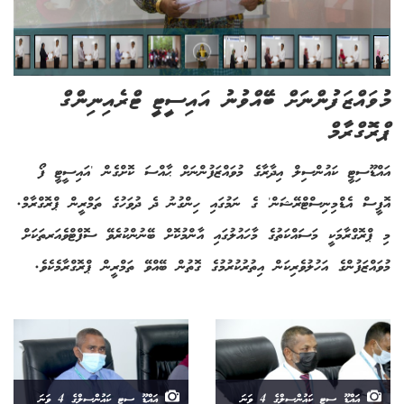
މުވައްޒަފުންނަށް ބޭއްވުނު އައިސީޓީ ޓްރެއިނިންގް
ޕްރޮގްރާމް
އައްޑޫސިޓީ ކައުންސިލް އިދާރާގެ މުވައްޒަފުންނަށް ޙާއްސަ ކޮށްގެން 'އައިސީޓީ ފޯ
އޮފީސް އެޑްމިނިސްޓްރޭޝަން' ގެ ނަމުގައި ހިންގުނު ދެ ދުވަހުގެ ތަމްރީން ޕްރޮގްރާމް.
މި ޕްރޮގްރާމަކީ މަސައްކަތުގެ މާހައުލުގައި އާންމުކޮށް ބޭނުންކުރެވޭ ސޮފްޓްވެއަރތަކަށް
މުވައްޒަފުންގެ އަހުލުވެރިކަން އިތުރުކުރުމުގެ ގޮތުން ބޭއްވޭ ތަމްރީން ޕްރޮގްރާމެކެވެ.
އައްޑޫ ސިޓީ ކައުންސިލްގެ 4 ވަނަ
އައްޑޫ ސިޓީ ކައުންސިލްގެ 4 ވަނަ