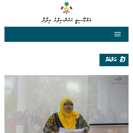
އައްޑޫސިޓީ ކައުންސިލްގެ އިދާރާ
ފޮޓޯ އަލްބަމް