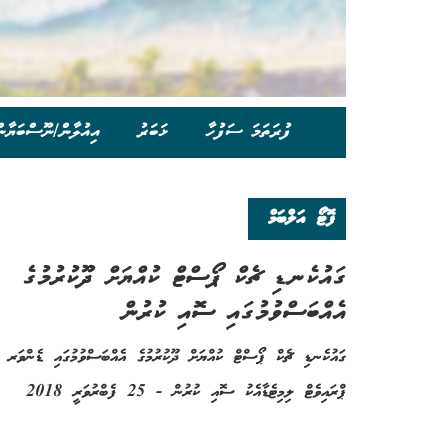
ފުރަތަމަ ސަފުހާ
ޚަބަރު
އިއުލާން/ނޫސްބަޔާނ
ފޮޓޯ އަލްބަމް
ގައުކެނޑި ޗެކް ޕޯސްޓް ކުއްޔަށް ދޫކުރުމުގެ
އެއްބަސްވުމުގައި ސޮއި ކުރުން
ގައުކެނޑި ޗެކް ޕޯސްޓް ކުއްޔަށް ދޫކުރުމުގެ އެއްބަސްވުމުގައި ޑެންވަރ
ޕްރައިވެޓް ލިމިޓެޑާއެކު ސޮއި ކުރުން - 25 ފެބްރުވަރީ 2018