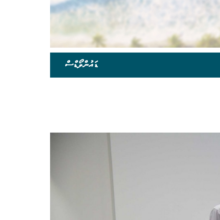
ޑައުންލޯޑްސް