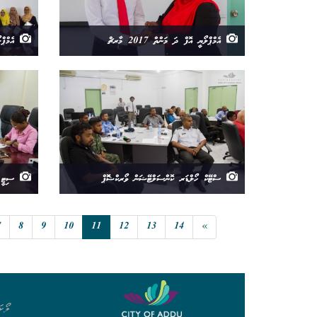
އެމްޕްލޯޔީ އޮފް ދަ މަންތް 2017 މާރޗް
އެމްޕްލޯޔީ 
ސްޓޭކް ހޯލްޑަރ ކޮންސަލްޓޭޝަން ވޯރކްޝޮޮޕް
ސިޓީ ބާ
7
8
9
10
11
12
13
14
»
ލޯކަ