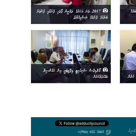
އެއް
2017 ވަނަ އަހަރުގެ ތަމްރީން ފޯވަހި ފެށުމާއި ފެންވަރު
ބެލުމުގެ ފެށުމުގެ ރަސްމިއްޔާތު
މޯލްޑިވްސް ސެކިއުރިޓީ ޑިޕޮޒިޓަރީ އިން ކައުންސިލާ
ކުރުން
ބައްދަލުކުރުން
ެނިއު
5003 688 (960)+