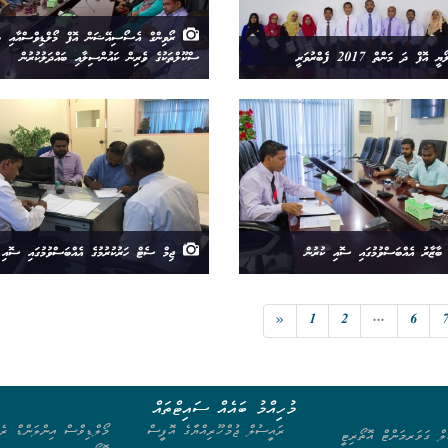
ރޯވިންގް އެސޯސިއޭޝަން އޮފް މޯލްޑިވްސްއާއި ބަ
އޮފް ދަ މަންތް 2017 ފެބްރުވަރީ
ސްކޫލްތަކުގެ ވެރިން ކައުންސިލާއި ބައްދަލުކުރުން
ޒާރު އެއްބަސްވުމުގައި ސޮއި ކުރުން
ޖިމް ސެޓް ހަރުކުރުމުގެ އެއްބަސްވުމުގައި ސޮއި 
«
1
2
...
6
މުހިއްމު ބައެއް ސައިޓްތައް
ރައީސުލް ޖުމްހޫރިއްޔާގެ އޮފީސް
މޯލްޑިވްސް އިންލަންޑް ރެވ
ލް ގަވަރމަންޓް އޮތޯރިޓީ