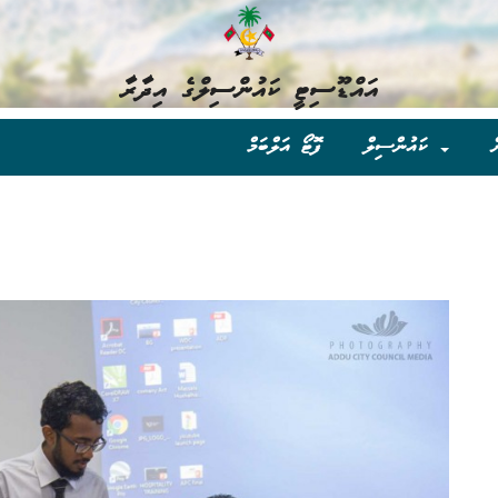
އައްޑޫސިޓީ ކައުންސިލްގެ އިދާރާ
ް
ކައުންސިލް
ފޮޓޯ އަލްބަމް