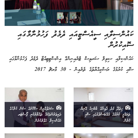
ކައުންސިލާއި ސީއެސްޓީއައި ދެމެދު ފަހުމުނާމާގައި
ސޮއިކުރުން
ކައުންސިލާއި ސިވިލް ސަރވިސް ޓްރެއިނިންގް އިންސްޓިޓިއުޓާ ދެމެދު ފަހުމުނާމާގައި
ސޮއި ކުރުމުގެ ރަސްމިއްޔާތުގެ ތެރެއިން - 30 މާރޗް 2017
ހިތަދޫ މެދު ދާއިރާގެ ބާބެކިއު އޭރިޔާ
ޝަރަފުއްދީން ސްކޫލުގެ ސެން ކުލާހުގެ
ތަރައްޤީ ކުރުމުގެ އެއްބަސްވުމުގައި ސޮއި
ދަރިވަރުންތަކެއް ތައްޔާރުކުރި ޕޯސްޓަރ
ކުރުން
ކައުންސިލާ ހަވާލުކުރުން