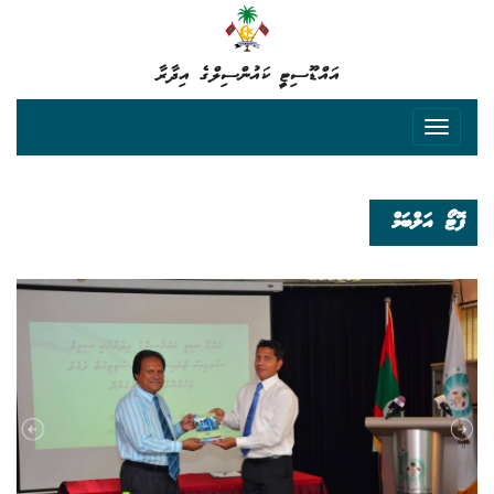
އައްޑޫސިޓީ ކައުންސިލްގެ އިދާރާ
ފޮޓޯ އަލްބަމް