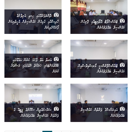
ދޮންލަފަރުގޭގައި ހިނގި އަލިފާނުގެ
ޓްރާންސްޕޯޓް އޮތޯރިޓީއާއި ޕޮލިހުން
ހާދިސާއާއި ގުޅިގެން ކައުންސިލުން އެހީތެރިކަން
ކައުންސިލާ ބައްދަލުކުރުން
ފޯރުކޮށްދިނުން
އަރތް އަވާ ފާހަަގަ ކުރުން އައްޑޫގައި
ޓްރާންސްޕޭރެންސީ މޯލސްޑިވްސްއިން
ބޭއްވުމަށްޓަކައި ހަރަކާތް ރޭވުމުގައި މަޝްވަރާ
ކައުންސިލާ ބައްދަލުކުރުން
ކުރުން
އައިރަނާސްގެ ފަރާތުން ކައުންސިލާ
ޝަމްސުއްދީން ސްކޫލުގެ ޕީޓީއޭ ގެ
ބައްދަލުކުރުން
ފަރާތުން ކައުންސިލާ ބައްދަލުކުރުން