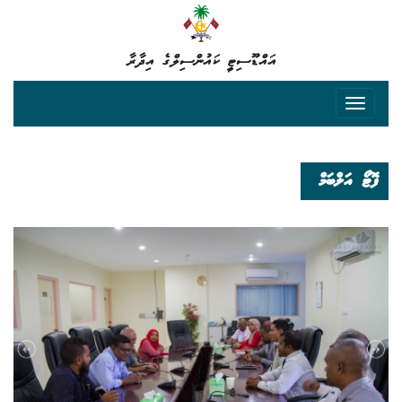
އައްޑޫސިޓީ ކައުންސިލްގެ އިދާރާ
ފޮޓޯ އަލްބަމް