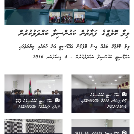
ވިލާ ކޮލެޖްގެ ފަރާތުން ކައުންސިލާ ބައްދަލުކުރުން
ވިލާ ކޮލެޖްގެ ބައެއް އިސް ބޭފުޅުން އައްޑޫސިޓީ އަށް ކުރައްވި ޒިޔާރަތުގައި
އައްޑޫސިޓީ ކައުންސިލާ ބައްދަލުކުރުން - 4 ޑިސެމްބަރ 2016
އައްޑޫ ސިޓީ ކައުންސިލުން
ޕްރޮސިކިއުޓަރ ޖެނެރަލާ ބައްދަލުކުރައްވައި
އައްޑޫ ސިޓީ ކައުންސިލުން ފޭދޫގެ
މަޝްވަރާކުރެއްވުން
ކުޅިވަރި ޖަމިއްޔާތަކާ ބައްދަލުކުރެއްވުން
އައްޑޫ ސިޓީގެ މަގުތަކުގައި ތާރު އެޅުމުގެ