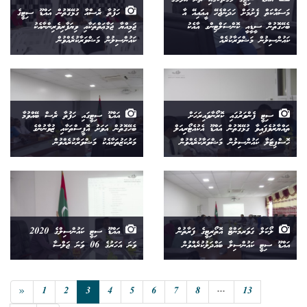
މަސައްކަތް ފެށުމަށް ހަދަންޖެހޭ އީއައިއޭ އާ
ހަފުތާ ރެސްއާ ގުޅޭގޮތުން އައްޑޫ ސިޓީގެ
ބެހޭގޮތުން ސީޑީއީ ކޮންސަލްޓިންގ އާއެކު
ޖަމިއްޔާ ޖަމާޢަތްތަކާއި ވިޔަފާރިވެރިންނާއެކު
ކައުންސިލުން މަޝްވަރާކުރެއް
ކައުންސިލުން މަޝްވަރާކުރެއްވުން
ސިޓީ ފެންވަރުގައި ކޮރޯނާވައިރަހަށް
އައްޑޫ ސިޓީގައި ހަފުތާ ރެސް ބޭއްވުމާ
ތައްޔާރުވެފައިވާ ގުޅޭގޮތުން އައްޑޫ އެކުއެޓޯރިއަލް
ބެހޭގޮތުން އަވަށު އޮފީސްތަކާއި ޒުވާނުންގެ
ހޮސްޕިޓަލާ ކައުންސިލުން މަޝްވަރާކުރެއްވުން
މަރުކަޒުތަކާއެކު މަޝްވަރާކުރެއްވުން
ލޯކަލް ގަވަރމަންޓް އޮތޯރިޓީގެ ފަރާތުން
އައްޑޫ ސިޓީ ކައުންސިލްގެ 2020
އައްޑޫ ސިޓީ ކައުންސިލާ ބައްދަލުކުރެއްވުން
ވަނަ އަހަރުގެ 06 ވަނަ ޖަލްސާ
«
1
2
3
4
5
6
7
8
...
13