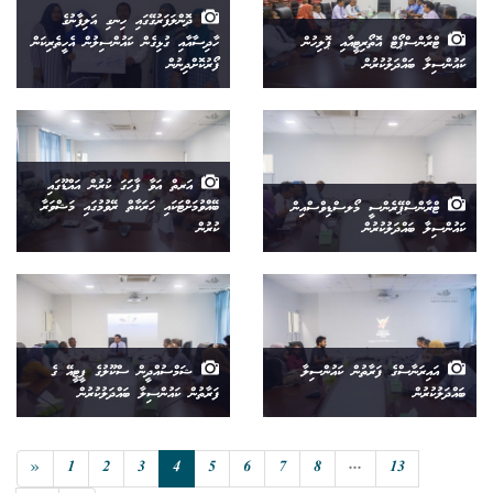
ދޮންލަފަރުގޭގައި ހިނގި އަލިފާނުގެ
ޓްރާންސްޕޯޓް އޮތޯރިޓީއާއި ޕޮލިހުން
ހާދިސާއާއި ގުޅިގެން ކައުންސިލުން އެހީތެރިކަން
ކައުންސިލާ ބައްދަލުކުރުން
ފޯރުކޮށްދިނުން
އަރތް އަވާ ފާހަަގަ ކުރުން އައްޑޫގައި
ޓްރާންސްޕޭރެންސީ މޯލސްޑިވްސްއިން
ބޭއްވުމަށްޓަކައި ހަރަކާތް ރޭވުމުގައި މަޝްވަރާ
ކައުންސިލާ ބައްދަލުކުރުން
ކުރުން
އައިރަނާސްގެ ފަރާތުން ކައުންސިލާ
ޝަމްސުއްދީން ސްކޫލުގެ ޕީޓީއޭ ގެ
ބައްދަލުކުރުން
ފަރާތުން ކައުންސިލާ ބައްދަލުކުރުން
«
1
2
3
4
5
6
7
8
...
13