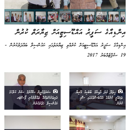
އިންޑިއާގެ ސަފީރު އައްޑޫސިޓީއަށް ޒިޔާރަތް ކުރުން
އިންޑިއާގެ ސަފީރު އައްޑޫސިޓީއަށް ކުރެއްވި ޒިޔާރަތުގައި ކައުންސިލާ ބައްދަލުކުރުން -
19 ސެޕްޓެމްބަރު 2017
ހިތަދޫ މެދު ދާއިރާގެ ބާބެކިއު އޭރިޔާ
ޝަރަފުއްދީން ސްކޫލުގެ ސެން ކުލާހުގެ
ތަރައްޤީ ކުރުމުގެ އެއްބަސްވުމުގައި ސޮއި
ދަރިވަރުންތަކެއް ތައްޔާރުކުރި ޕޯސްޓަރ
ކުރުން
ކައުންސިލާ ހަވާލުކުރުން