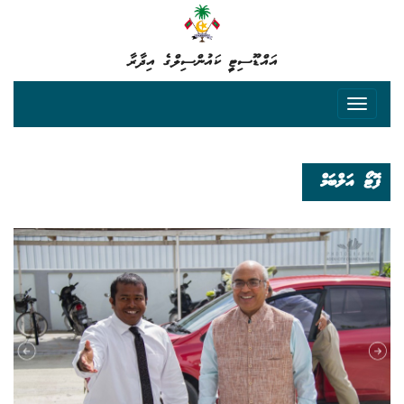
އައްޑޫސިޓީ ކައުންސިލްގެ އިދާރާ
ފޮޓޯ އަލްބަމް