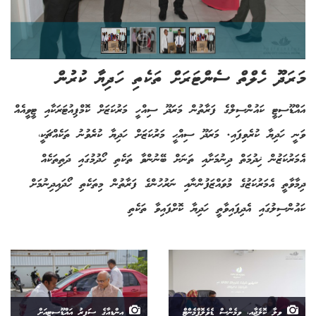
މަރަދޫ ހެލްތް ސެންޓަރަށް ތަކެތި ހަދިޔާ ކުރުން
އައްޑޫސިޓީ ކައުންސިލްގެ ފަރާތުން މަރަދޫ ސިއްހީ މަރުކަޒަށް ކޮމްޕިއުޓަރަކާއި ޓީވީއެއް
ވަނީ ހަދިޔާ ކުރެވިފައި. މަރަދޫ ސިއްޙީ މަރުކަޒަށް ހަދިޔާ ކުރެވުނު ތަކެއްޗަކީ،
އެމަރުކަޒުން ޚިދުމަތް ދިނުމަށާއި ތަނަށް ބޭނުންވާ ތަކެތި ހޯދުމުގައި ދަތިތަކެއް
ދިމާވާތީ އެމަރުކަޒުގެ މުވައްޒަފުންނާއި ނަރުހުންގެ ފަރާތުން މިތަކެތި ހޯދައިދިނުމަށް
ކައުންސިލުގައި އެދިފައިވާތީ ހަދިޔާ ކޮށްފައިވާ ތަކެތި
ވިލާ ކޮލެޖާއި، ވިމެންސް ޑެވެލޮޕްމެންޓް
އިންޑިއާގެ ސަފީރު އައްޑޫސިޓީއަށް