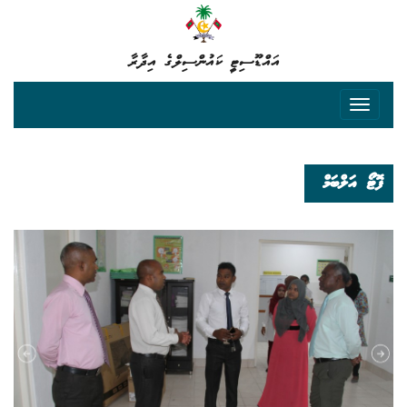
އައްޑޫސިޓީ ކައުންސިލްގެ އިދާރާ
ފޮޓޯ އަލްބަމް