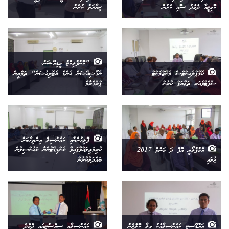
ކޮމިޓީއާ ދެމެދު ސޮައި ކުރުން
ޒިޔާރަތް ކުރުން
"ކޮންފްލިކްޓް މީޑިއޭޝަން،
ކޮމްޕްލެއިންޓްސް މެނޭޖްމެންޓް
ނެގޯޝިއޭޝަން އެންޑް ރެޒޮލިއުޝަން" ތަމްރީން
ސޮފްޓްވެއަރ ތަޢާރަފް ކުރުން
ޕްރޮގްރާމް
ޕޮލިހުންނާއި ކައުންސިލް އިންތިޚާބަށް
އެމްޕްލޯޔީ އޮފް ދަ މަންތް 2017
ކުރިމަތިލައްވާފައިވާ ކެންޑިޑޭޓުންނާ ކައުންސިލުން
ޖުލައި
ބައްދަލުކުރުން
އައްޑޫސިޓީ ކައުންސިލާއެކު ވިލާ ކޮލެޖުން
ކައުންސިލާއި ސީއެސްޓީއައި ދެމެދު