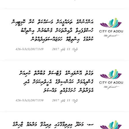
އަންހެނުންގެ ތަރައްޤީއަށް މަސައްކަތް ކުރާ ކޮމިޓީއިން
ހުސްވެފައިވާ ދާއިރާތަކަށް މެންބަރުން އިންތިޚާބު
ކުރުމުގެ އިންތިޒާމް ހަމަޖައްސަވައިދެއްވުން
ތާރީޚް: 11 ޖުލައި 2017
426-AA(3)2017/149
ވަގުތު އޮންލައިންގެ ފުޓްސަލް މުބާރާތް ކުރިއަށް
ގެންދިއުމަށް ކައުންސިލްގެ އެހީތެރިކަމަށް އެދި
އެފަރާތުން ހުށަހެޅުއްވި މައްސަލަ
ތާރީޚް: 11 ޖުލައި 2017
426-AA(3)2017/150
ސ. މަރަދޫ މިދިލިމާގޭގައި ދިރިއުޅޭ މަރްޔަމް ޒާހިރާގެ