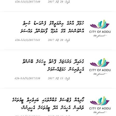
ތާރީޚް: 20 ޖޫން 2017
426-AA(3)2017/140
ހުޅުދޫ އާރުގެ އިރުމަތީކޮޅު ފެންގަނޑު ކުނިވެ
އާންމުންނަށް އޭގެ އުދަގޫ ފޯރަމުންދާ މައްސަލަ
ތާރީޚް: 20 ޖޫން 2017
426-AA(3)2017/141
ގުރައިދޫ މަރުކަޒަށް ފޮނުވާ މީހަކަށް ބޭނުންވާ
އެހީތެރިކަން ހަމަޖެއްސުމަށް
ތާރީޚް: 13 ޖޫން 2017
426-AA(N)2017/130
ގޯދިއްޔާ ފުޓްސަލް މުބާރާތުގައި ބައިވެރިވާ ޓީމުތަކުގެ
ތެރެއިން އެހީއަށް އެދޭ ޓީމުތަކަށް އެހީދިނުން.