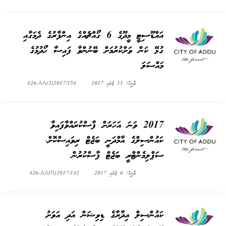
އައްޑޫސިޓީ މީދޫގެ 6 ގޯއްޗެއްގެ އިންފާރުގެ ދެމަގާއި
ގުޅޭ ކަން ވަށްކުރުމަށް ބޭނުންވާ ފައިސާ ހޯދުމުގެ
މައްސަލަ
ތާރީޚް: 11 ޖުލައި 2017
426-AA(3)2017/154
2017 ވަނަ އަހަރަށް ފާސްކުރައްވާފައިވާ
ކައުންސިލްގެ އާމްދަނީ ބަޖެޓް ރިވައިސްކޮށް،
ސަޕްލިމެންޓްރީ ބަޖެޓް ފާސްކުރުން
ތާރީޚް: 6 ޖުލައި 2017
426-AA(N)2017/142
ކައުންސިލް އިދާރާގެ ޑިވިޝަން އަދި އަވަށު