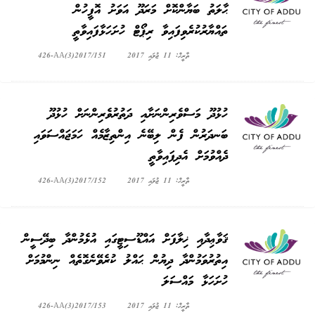
ޙާލަތު ބަޔާންކޮށް މަރަދޫ އަވަށު އޮފީހުން
ތައްޔާރުކުރެވިފައިވާ ރިޕޯޓް ހުށަހަޅާފައިވާތީ
ތާރީޚް: 11 ޖުލައި 2017
426-AA(3)2017/151
ހުޅުދޫ މަސްވެރިންނަށާއި ދަތުރުވެރިންނަށް ހުޅުދޫ
ބަނދަރުން ފެން ލިބޭނެ އިންތިޒާމެއް ހަމަޖައްސަވައި
ދެއްވުމަށް އެދިފައިވާތީ
ތާރީޚް: 11 ޖުލައި 2017
426-AA(3)2017/152
ޤަވާޢިދާއި ޚިލާފަށް އައްޑޫސިޓީގައި އުޅެމުންދާ ބިދޭސީން
އިތުރުވަމުންދާ ދިޔުން ޙައްލު ކުރެވޭނެގޮތެއް ނިންމުމަށް
ހުށަހަޅާ މައްސަލަ
ތާރީޚް: 11 ޖުލައި 2017
426-AA(3)2017/153