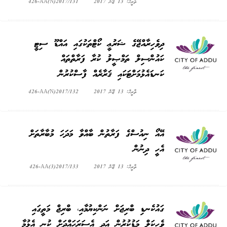
ތާރީޚް: 13 ޖޫން 2017
426-AA(N)2017/131
ދިވެހިރާއްޖޭގެ ޝަރުޢީ ކޯޓްތަކުގައި އައްޑޫ ސިޓީ
ކައުންސިލް ތަމްޞީލު ކުރާ ފަރާތްތައް
ކަނޑައެޅުމަށްޓަކައި ޤަރާރެއް ފާސްކުރުން
ތާރީޚް: 13 ޖޫން 2017
426-AA(N)2017/132
އޭއޯ ނިއުސްގެ ފަރާތުން ބާއްވާ މަދަހަ މުބާރާތަށް
އެހީ ދިނުން
ތާރީޚް: 13 ޖޫން 2017
426-AA(3)2017/133
ގައުކެނޑި ބްރިޖަށް ނަންކިޔުމާއި، ބްރިޖް މަތީގައި
ވެހިކަލް މަޑުކުރުން އަދި އެސަރަހައްދަށް ކުނި އެޅުމާ