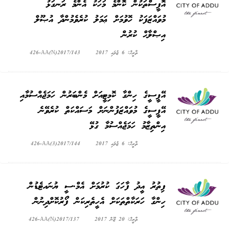
އޮފީސްތަކުން ކޮންމެ މަހަކު އެންމެ ރަނގަޅު
މުވައްޒަފަކު ހޮވުމަށް ޢަމަލު ކުރެވެމުންދާ އުޞޫލް
އިޞްލާޙް ކުރުން
ތާރީޚް: 6 ޖުލައި 2017
426-AA(N)2017/143
އޭޕީސީގެ ހިންގާ ކޮމިޓީއަށް މެންބަރުން ހަމަޖެއްސުމާއި
އޭޕީސީގެ މުވައްޒަފުންނަށް މަސައްކަތް ކުރެވޭނެ
އިންތިޒާމު ހަމަޖެއްސުމާ ގުޅޭ
ތާރީޚް: 6 ޖުލައި 2017
426-AA(3)2017/144
ފިތުރު އީދު ފާހަގަ ކުރުމަށް އެމް.ސީ ޔުނައޓެޑުން
ހިންގާ ހަރަކާތްތަކަށް އެހީތެރިކަން ފޯރުކޮށްދިނުން
ތާރީޚް: 20 ޖޫން 2017
426-AA(N)2017/137