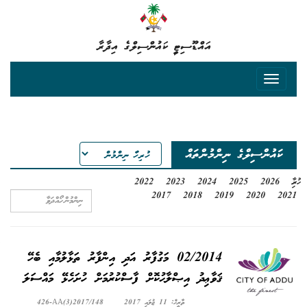
އައްޑޫސިޓީ ކައުންސިލްގެ އިދާރާ
ކައުންސިލްގެ ނިންމުންތައް
ހުރިހާ
2026
2025
2024
2023
2022
2017
2018
2019
2020
2021
02/2014 މަގުފާރު އަދި އިންފާރު ތަޅާލުމާއި ބެހޭ
ޤަވާޢިދު އިޞްލާޙުކޮށް ފާސްކުރުމަށް ހުށަހެޅޭ މައްސަލަ
ތާރީޚް: 11 ޖުލައި 2017
426-AA(3)2017/148