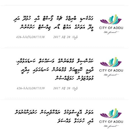
ގައުކެނޑި ބްރިޖްގެ ޗެކް ޕޯސްޓް އާއި ހުޅުދޫ އަދި
މީދޫ އަވަށުގެ އައުޓް ޑޯރ ޖިމްސެޓް ހަރުކުރުން
ތާރީޚް: 20 ޖޫން 2017
426-AA(N)2017/138
ކައުންސިލް މެމްބަރުންގެ މަސައްކަތް ކަނޑައަޅުމާއި،
ދާއިމީ ކޮމިޓީއަށް މެމްބަރުން ކަނޑައަޅައި އިދާރީ
މުވައްޒަފުން ހަމަޖެއްސުން
ތާރީޚް: 20 ޖޫން 2017
426-AA(3)2017/139
އަވަށު އޮފީސްތަކުގެ ރައްކާތެރިކަން ހަރުދަނާކުރުމަށް
އެދި ހުށަހަޅާ މައްސަލަ