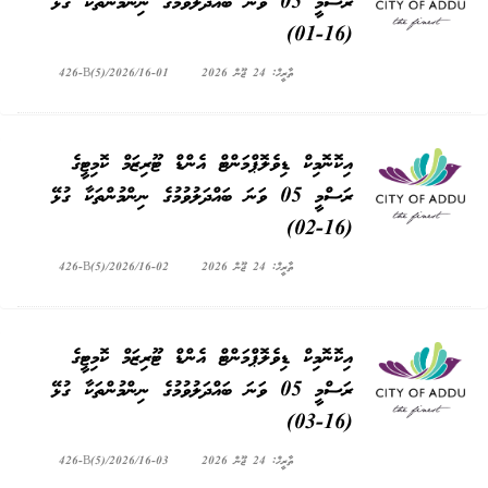
ރަސްމީ 05 ވަނަ ބައްދަލުވުމުގެ ނިންމުންތަކާ ގުޅޭ
(16-01)
ތާރީޚް: 24 ޖޫން 2026
426-B(5)/2026/16-01
އިކޮނޮމިކް ޑިވެލޮޕްމަންޓް އެންޑް ޓޫރިޒަމް ކޮމިޓީގެ
ރަސްމީ 05 ވަނަ ބައްދަލުވުމުގެ ނިންމުންތަކާ ގުޅޭ
(16-02)
ތާރީޚް: 24 ޖޫން 2026
426-B(5)/2026/16-02
އިކޮނޮމިކް ޑިވެލޮޕްމަންޓް އެންޑް ޓޫރިޒަމް ކޮމިޓީގެ
ރަސްމީ 05 ވަނަ ބައްދަލުވުމުގެ ނިންމުންތަކާ ގުޅޭ
(16-03)
ތާރީޚް: 24 ޖޫން 2026
426-B(5)/2026/16-03