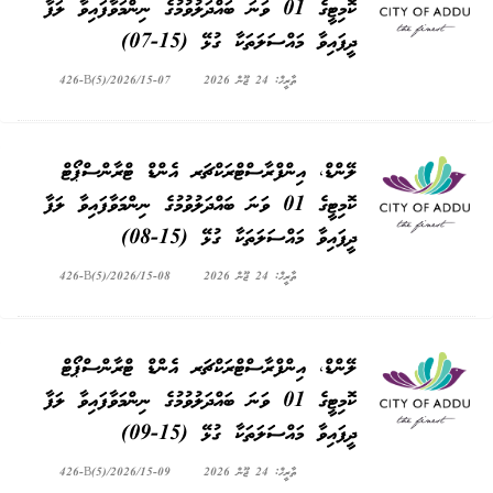
ކޮމިޓީގެ 01 ވަނަ ބައްދަލުވުމުގެ ނިންމަވާފައިވާ ލަފާ
ދީފައިވާ މައްސަލަތަކާ ގުޅޭ (15-07)
ތާރީޚް: 24 ޖޫން 2026
426-B(5)/2026/15-07
ލޭންޑް، އިންފްރާސްޓްރަކްޗަރ އެންޑް ޓްރާންސްޕޯޓް
ކޮމިޓީގެ 01 ވަނަ ބައްދަލުވުމުގެ ނިންމަވާފައިވާ ލަފާ
ދީފައިވާ މައްސަލަތަކާ ގުޅޭ (15-08)
ތާރީޚް: 24 ޖޫން 2026
426-B(5)/2026/15-08
ލޭންޑް، އިންފްރާސްޓްރަކްޗަރ އެންޑް ޓްރާންސްޕޯޓް
ކޮމިޓީގެ 01 ވަނަ ބައްދަލުވުމުގެ ނިންމަވާފައިވާ ލަފާ
ދީފައިވާ މައްސަލަތަކާ ގުޅޭ (15-09)
ތާރީޚް: 24 ޖޫން 2026
426-B(5)/2026/15-09