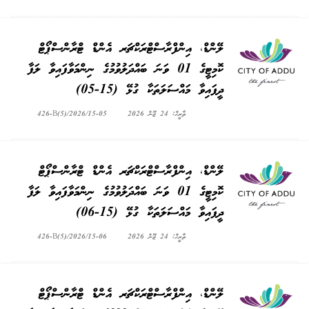
ލޭންޑް، އިންފްރާސްޓްރަކްޗަރ އެންޑް ޓްރާންސްޕޯޓް
ކޮމިޓީގެ 01 ވަނަ ބައްދަލުވުމުގެ ނިންމަވާފައިވާ ލަފާ
ދީފައިވާ މައްސަލަތަކާ ގުޅޭ (15-05)
ތާރީޚް: 24 ޖޫން 2026
426-B(5)/2026/15-05
ލޭންޑް، އިންފްރާސްޓްރަކްޗަރ އެންޑް ޓްރާންސްޕޯޓް
ކޮމިޓީގެ 01 ވަނަ ބައްދަލުވުމުގެ ނިންމަވާފައިވާ ލަފާ
ދީފައިވާ މައްސަލަތަކާ ގުޅޭ (15-06)
ތާރީޚް: 24 ޖޫން 2026
426-B(5)/2026/15-06
ލޭންޑް، އިންފްރާސްޓްރަކްޗަރ އެންޑް ޓްރާންސްޕޯޓް