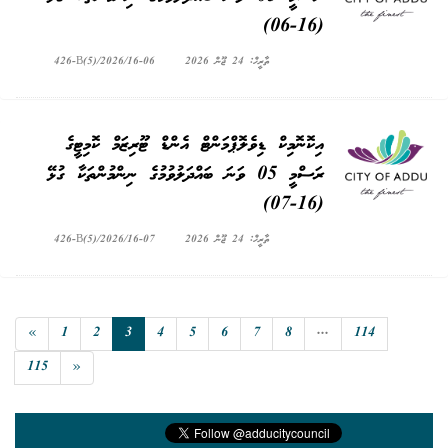
(16-06)
ތާރީޚް: 24 ޖޫން 2026
426-B(5)/2026/16-06
އިކޮނޮމިކް ޑިވެލޮޕްމަންޓް އެންޑް ޓޫރިޒަމް ކޮމިޓީގެ
ރަސްމީ 05 ވަނަ ބައްދަލުވުމުގެ ނިންމުންތަކާ ގުޅޭ
(16-07)
ތާރީޚް: 24 ޖޫން 2026
426-B(5)/2026/16-07
«
1
2
3
4
5
6
7
8
...
114
115
»