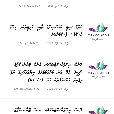
ތާރީޚް: 1 ޖުލައި 2026
426-B(5)/2026/20
އައްޑޫ ސިޓީ ކައުންސިލްގެ ދާއިމީ ކޮމިޓީތަކުގެ ހިންގާ
އުސޫލު" ފާސްކުރުމަށް
ތާރީޚް: 24 ޖޫން 2026
426-B(5)/2026/14
ލޭންޑް، އިންފްރާސްޓްރަކްޗަރ އެންޑް ޓްރާންސްޕޯޓް
ކޮމިޓީގެ 01 ވަނަ ބައްދަލުވުމުގެ ނިންމަވާފައިވާ ލަފާ
ދީފައިވާ މައްސަލަތަކާ ގުޅޭ (15-01)
ތާރީޚް: 24 ޖޫން 2026
426-B(5)/2026/15-01
ލޭންޑް، އިންފްރާސްޓްރަކްޗަރ އެންޑް ޓްރާންސްޕޯޓް