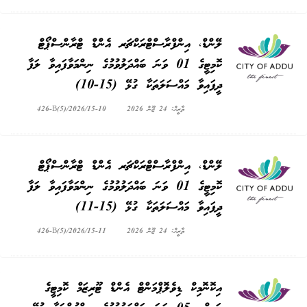
ލޭންޑް، އިންފްރާސްޓްރަކްޗަރ އެންޑް ޓްރާންސްޕޯޓް
ކޮމިޓީގެ 01 ވަނަ ބައްދަލުވުމުގެ ނިންމަވާފައިވާ ލަފާ
ދީފައިވާ މައްސަލަތަކާ ގުޅޭ (15-10)
ތާރީޚް: 24 ޖޫން 2026
426-B(5)/2026/15-10
ލޭންޑް، އިންފްރާސްޓްރަކްޗަރ އެންޑް ޓްރާންސްޕޯޓް
ކޮމިޓީގެ 01 ވަނަ ބައްދަލުވުމުގެ ނިންމަވާފައިވާ ލަފާ
ދީފައިވާ މައްސަލަތަކާ ގުޅޭ (15-11)
ތާރީޚް: 24 ޖޫން 2026
426-B(5)/2026/15-11
އިކޮނޮމިކް ޑިވެލޮޕްމަންޓް އެންޑް ޓޫރިޒަމް ކޮމިޓީގެ