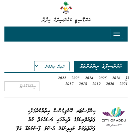
އައްޑޫސިޓީ ކައުންސިލްގެ އިދާރާ
ކައުންސިލްގެ ނިންމުންތައް
ހުރިހާ
2026
2025
2024
2023
2022
2017
2018
2019
2020
2021
އިންވެސްޓަރ ކޮންފިޑެންސް އިތުރުކުރުމަށާއި
ފަތުރުވެރިކަމުގެ ދާއިރާގައި މަސައްކަތް ކުރާ
ފަރާތްތަކަށް ލުއިދިނުމުގެ އުޞޫލު ފާސްކުރުމާ ގުޅޭ