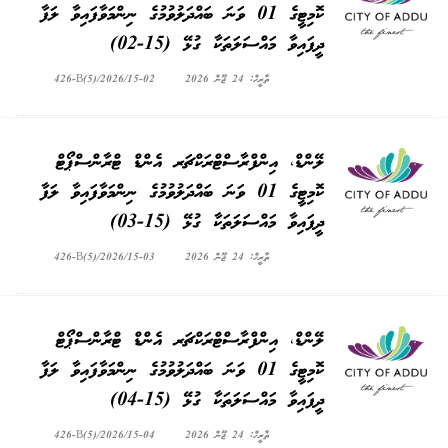
ކޮމިޓީގެ 01 ވަނަ ބައްދަލުވުމުގެ ނިންމަވާފައިވާ ލަފާ
ދީފައިވާ މައްސަލަތަކާ ގުޅޭ (15-02)
ތާރީޚް: 24 ޖޫން 2026
426-B(5)/2026/15-02
ލޭންޑް، އިންފްރާސްޓްރަކްޗަރ އެންޑް ޓްރާންސްޕޯޓް
ކޮމިޓީގެ 01 ވަނަ ބައްދަލުވުމުގެ ނިންމަވާފައިވާ ލަފާ
ދީފައިވާ މައްސަލަތަކާ ގުޅޭ (15-03)
ތާރީޚް: 24 ޖޫން 2026
426-B(5)/2026/15-03
ލޭންޑް، އިންފްރާސްޓްރަކްޗަރ އެންޑް ޓްރާންސްޕޯޓް
ކޮމިޓީގެ 01 ވަނަ ބައްދަލުވުމުގެ ނިންމަވާފައިވާ ލަފާ
ދީފައިވާ މައްސަލަތަކާ ގުޅޭ (15-04)
ތާރީޚް: 24 ޖޫން 2026
426-B(5)/2026/15-04