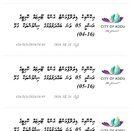
އިކޮނޮމިކް ޑިވެލޮޕްމަންޓް އެންޑް ޓޫރިޒަމް ކޮމިޓީގެ
ރަސްމީ 05 ވަނަ ބައްދަލުވުމުގެ ނިންމުންތަކާ ގުޅޭ
(16-04)
ތާރީޚް: 24 ޖޫން 2026
426-B(5)/2026/16-04
އިކޮނޮމިކް ޑިވެލޮޕްމަންޓް އެންޑް ޓޫރިޒަމް ކޮމިޓީގެ
ރަސްމީ 05 ވަނަ ބައްދަލުވުމުގެ ނިންމުންތަކާ ގުޅޭ
(16-05)
ތާރީޚް: 24 ޖޫން 2026
426-B(5)/2026/16-05
އިކޮނޮމިކް ޑިވެލޮޕްމަންޓް އެންޑް ޓޫރިޒަމް ކޮމިޓީގެ
ރަސްމީ 05 ވަނަ ބައްދަލުވުމުގެ ނިންމުންތަކާ ގުޅޭ